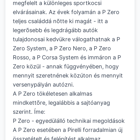
megfelelt a különleges sportkocsi
elvárásainak. Az évek folyamán a P Zero
teljes családdá nõtte ki magát - itt a
legerõsebb és legdrágább autók
tulajdonosai kedvükre válogathatnak a P
Zero System, a P Zero Nero, a P Zero
Rosso, a P Corsa System és immáron a P
Zero közül - annak függvényében, hogy
mennyit szeretnének közúton és mennyit
versenypályán autózni.
A P Zero tökéletesen alkalmas
mindkettõre, legalábbis a sajtóanyag
szerint. Íme:
P Zero - egyedülálló technikai megoldások
A P Zero esetében a Pirelli forradalmian új
összetételt és felépítést alkalmaz,