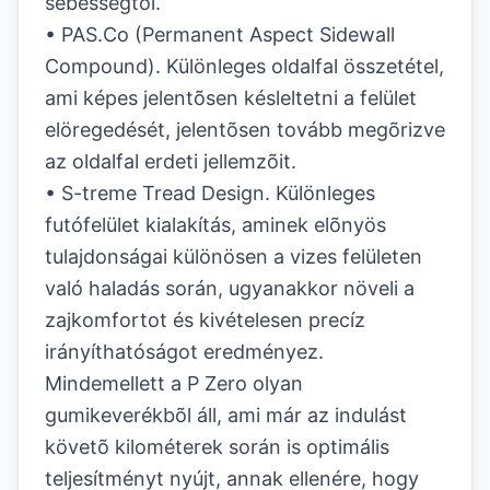
sebességtõl.
• PAS.Co (Permanent Aspect Sidewall
Compound). Különleges oldalfal összetétel,
ami képes jelentõsen késleltetni a felület
elöregedését, jelentõsen tovább megõrizve
az oldalfal erdeti jellemzõit.
• S-treme Tread Design. Különleges
futófelület kialakítás, aminek elõnyös
tulajdonságai különösen a vizes felületen
való haladás során, ugyanakkor növeli a
zajkomfortot és kivételesen precíz
irányíthatóságot eredményez.
Mindemellett a P Zero olyan
gumikeverékbõl áll, ami már az indulást
követõ kilométerek során is optimális
teljesítményt nyújt, annak ellenére, hogy