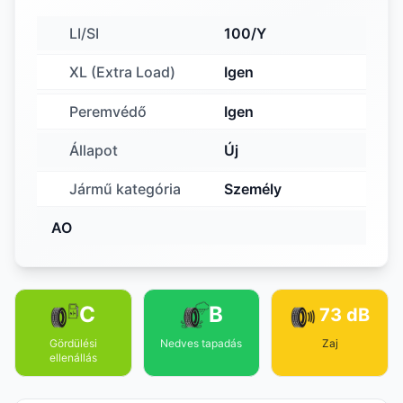
LI/SI
100/Y
XL (Extra Load)
Igen
Peremvédő
Igen
Állapot
Új
Jármű kategória
Személy
AO
C
B
73 dB
Gördülési
Nedves tapadás
Zaj
ellenállás