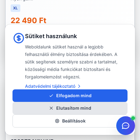
XL
22 490 Ft
Rendelhető:
1 db
Sütiket használunk
Szállítás: 5-6 munkanap
Weboldalunk sütiket használ a legjobb
Részletek
felhasználói élmény biztosítása érdekében. A
sütik segítenek személyre szabni a tartalmat,
közösségi média funkciókat biztosítani és
forgalomelemzést végezni.
RENDELÉSRE
Adatvédelmi tájékoztató
Elfogadom mind
LANDSPIDER
Elutasítom mind
255/40R19
Kép hamarosan
Beállítások
LANDSPIDER