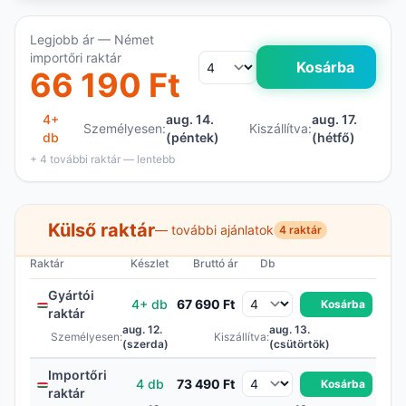
Legjobb ár — Német
importőri raktár
Kosárba
66 190 Ft
4+
aug. 14.
aug. 17.
Személyesen:
Kiszállítva:
db
(péntek)
(hétfő)
+ 4 további raktár — lentebb
Külső raktár
— további ajánlatok
4 raktár
Raktár
Készlet
Bruttó ár
Db
Gyártói
4+ db
67 690 Ft
Kosárba
raktár
aug. 12.
aug. 13.
Személyesen:
Kiszállítva:
(szerda)
(csütörtök)
Importőri
4 db
73 490 Ft
Kosárba
raktár