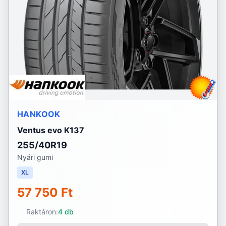
HANKOOK
Ventus evo K137
255/40R19
Nyári gumi
XL
57 750 Ft
Raktáron:
4 db