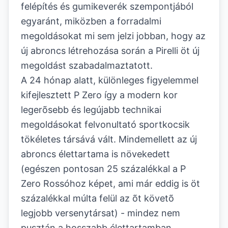
felépítés és gumikeverék szempontjából
egyaránt, miközben a forradalmi
megoldásokat mi sem jelzi jobban, hogy az
új abroncs létrehozása során a Pirelli öt új
megoldást szabadalmaztatott.
A 24 hónap alatt, különleges figyelemmel
kifejlesztett P Zero így a modern kor
legerõsebb és legújabb technikai
megoldásokat felvonultató sportkocsik
tökéletes társává vált. Mindemellett az új
abroncs élettartama is növekedett
(egészen pontosan 25 százalékkal a P
Zero Rossóhoz képet, ami már eddig is öt
százalékkal múlta felül az õt követõ
legjobb versenytársat) - mindez nem
pusztán a hosszabb élettartamban