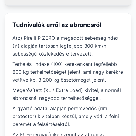
Tudnivalók erről az abroncsról
A(z) Pirelli P ZERO a megadott sebességindex
(Y) alapján tartósan legfeljebb 300 km/h
sebességű közlekedésre tervezett.
Terhelési indexe (100) kerekenként legfeljebb
800 kg terhelhetőséget jelent, ami négy kerékre
vetítve kb. 3 200 kg össztömeget jelent.
Megerősített (XL / Extra Load) kivitel, a normál
abroncsnál nagyobb terhelhetőséggel.
A gyártó adatai alapján peremvédős (rim
protector) kivitelben készül, amely védi a felni
peremét a felsértésektől.
Az EU-energiacímke szerint az abroncs