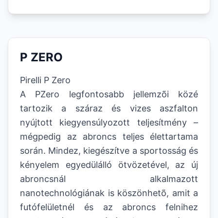
P ZERO
Pirelli P Zero
A PZero legfontosabb jellemzõi közé
tartozik a száraz és vizes aszfalton
nyújtott kiegyensúlyozott teljesítmény –
mégpedig az abroncs teljes élettartama
során. Mindez, kiegészítve a sportosság és
kényelem egyedülálló ötvözetével, az új
abroncsnál alkalmazott
nanotechnológiának is köszönhetõ, amit a
futófelületnél és az abroncs felnihez