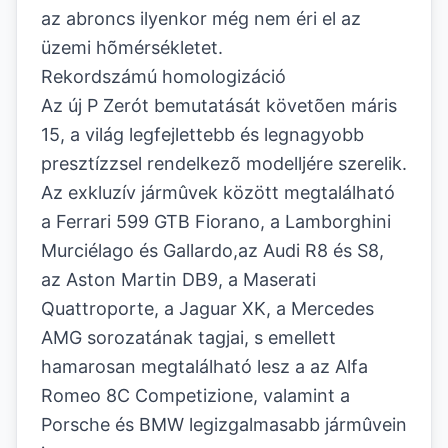
az abroncs ilyenkor még nem éri el az
üzemi hõmérsékletet.
Rekordszámú homologizáció
Az új P Zerót bemutatását követõen máris
15, a világ legfejlettebb és legnagyobb
presztízzsel rendelkezõ modelljére szerelik.
Az exkluzív jármûvek között megtalálható
a Ferrari 599 GTB Fiorano, a Lamborghini
Murciélago és Gallardo,az Audi R8 és S8,
az Aston Martin DB9, a Maserati
Quattroporte, a Jaguar XK, a Mercedes
AMG sorozatának tagjai, s emellett
hamarosan megtalálható lesz a az Alfa
Romeo 8C Competizione, valamint a
Porsche és BMW legizgalmasabb jármûvein