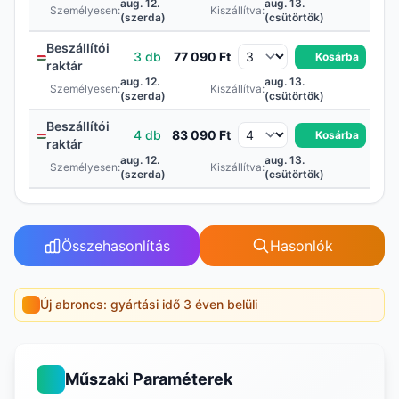
aug. 12.
aug. 13.
Személyesen:
Kiszállítva:
(szerda)
(csütörtök)
Beszállítói
3 db
77 090 Ft
Kosárba
raktár
aug. 12.
aug. 13.
Személyesen:
Kiszállítva:
(szerda)
(csütörtök)
Beszállítói
4 db
83 090 Ft
Kosárba
raktár
aug. 12.
aug. 13.
Személyesen:
Kiszállítva:
(szerda)
(csütörtök)
Összehasonlítás
Hasonlók
Új abroncs: gyártási idő 3 éven belüli
Műszaki Paraméterek