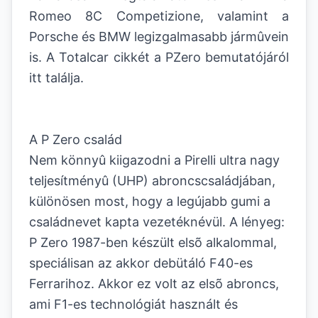
Romeo 8C Competizione, valamint a
Porsche és BMW legizgalmasabb jármûvein
is. A Totalcar cikkét a PZero bemutatójáról
itt találja.
A P Zero család
Nem könnyû kiigazodni a Pirelli ultra nagy
teljesítményû (UHP) abroncscsaládjában,
különösen most, hogy a legújabb gumi a
családnevet kapta vezetéknévül. A lényeg:
P Zero 1987-ben készült elsõ alkalommal,
speciálisan az akkor debütáló F40-es
Ferrarihoz. Akkor ez volt az elsõ abroncs,
ami F1-es technológiát használt és