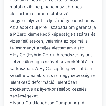
mutatkozik meg, hanem az abroncs
élettartama során mutatkozó
kiegyensúlyozott teljesítményleadásban is.
Az alábbi öt új Pirelli szabadalom garantálja
a P Zero kiemelkedõ képességeit száraz és
vizes felületeken, valamint az optimális
teljesítményt a teljes élettartam alatt:
• Hy.Co (Hybrid Cord). A rendszer nylon,
illetve különleges szövet keverékébõl áll a
karkaszban. A Hy.Co segítségével jobban
kezelhetõ az abroncsnál nagy sebességnél
jelentkezõ deformáció, jelentõsen
csökkentve az ilyenkor fellépõ kezelési
nehézségeket.
• Nano.Co (Nanobase Compound). A