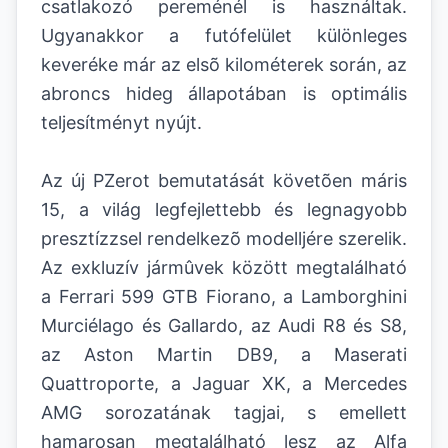
csatlakozó pereménél is használtak.
Ugyanakkor a futófelület különleges
keveréke már az elsõ kilométerek során, az
abroncs hideg állapotában is optimális
teljesítményt nyújt.
Az új PZerot bemutatását követõen máris
15, a világ legfejlettebb és legnagyobb
presztízzsel rendelkezõ modelljére szerelik.
Az exkluzív jármûvek között megtalálható
a Ferrari 599 GTB Fiorano, a Lamborghini
Murciélago és Gallardo, az Audi R8 és S8,
az Aston Martin DB9, a Maserati
Quattroporte, a Jaguar XK, a Mercedes
AMG sorozatának tagjai, s emellett
hamarosan megtalálható lesz az Alfa