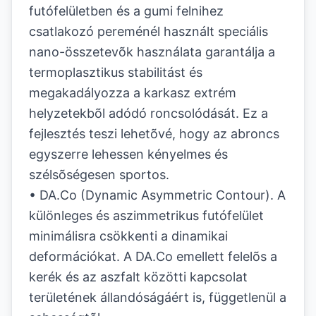
futófelületben és a gumi felnihez
csatlakozó pereménél használt speciális
nano-összetevõk használata garantálja a
termoplasztikus stabilitást és
megakadályozza a karkasz extrém
helyzetekbõl adódó roncsolódását. Ez a
fejlesztés teszi lehetõvé, hogy az abroncs
egyszerre lehessen kényelmes és
szélsõségesen sportos.
• DA.Co (Dynamic Asymmetric Contour). A
különleges és aszimmetrikus futófelület
minimálisra csökkenti a dinamikai
deformációkat. A DA.Co emellett felelõs a
kerék és az aszfalt közötti kapcsolat
területének állandóságáért is, függetlenül a