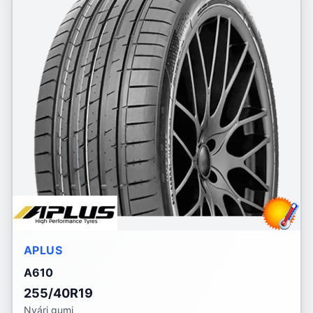
APLUS
A610
255/40R19
Nyári gumi