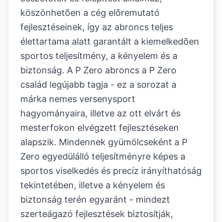
köszönhetõen a cég elõremutató
fejlesztéseinek, így az abroncs teljes
élettartama alatt garantált a kiemelkedõen
sportos teljesítmény, a kényelem és a
biztonság. A P Zero abroncs a P Zero
család legújabb tagja - ez a sorozat a
márka nemes versenysport
hagyományaira, illetve az ott elvárt és
mesterfokon elvégzett fejlesztéseken
alapszik. Mindennek gyümölcseként a P
Zero egyedülálló teljesítményre képes a
sportos viselkedés és precíz irányíthatóság
tekintetében, illetve a kényelem és
biztonság terén egyaránt - mindezt
szerteágazó fejlesztések biztosítják,