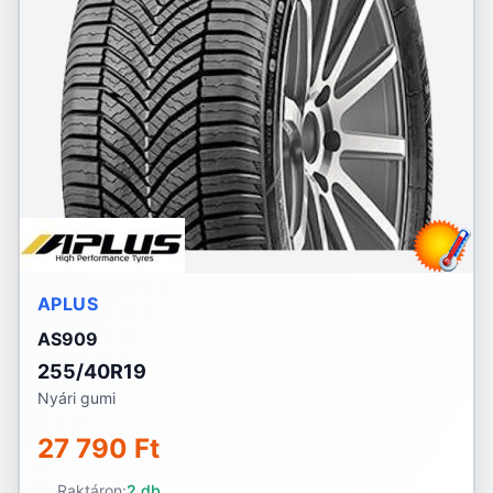
APLUS
AS909
255/40R19
Nyári gumi
27 790 Ft
Raktáron:
2 db