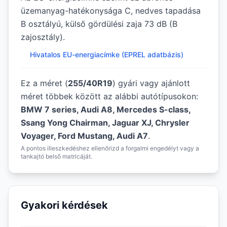
üzemanyag-hatékonysága C, nedves tapadása
B osztályú, külső gördülési zaja 73 dB (B
zajosztály).
Hivatalos EU-energiacímke (EPREL adatbázis)
Ez a méret (
255/40R19
) gyári vagy ajánlott
méret többek között az alábbi autótípusokon:
BMW 7 series, Audi A8, Mercedes S-class,
Ssang Yong Chairman, Jaguar XJ, Chrysler
Voyager, Ford Mustang, Audi A7
.
A pontos illeszkedéshez ellenőrizd a forgalmi engedélyt vagy a
tankajtó belső matricáját.
Gyakori kérdések