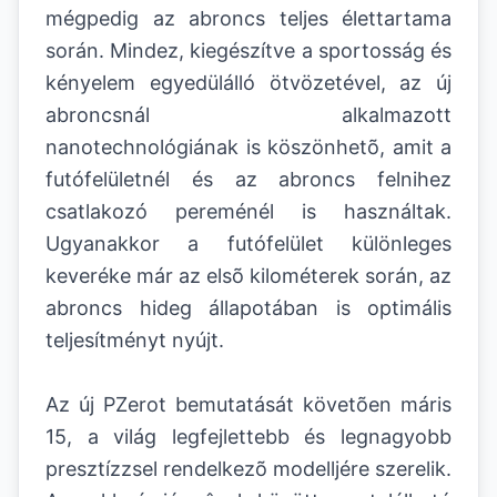
mégpedig az abroncs teljes élettartama
során. Mindez, kiegészítve a sportosság és
kényelem egyedülálló ötvözetével, az új
abroncsnál alkalmazott
nanotechnológiának is köszönhetõ, amit a
futófelületnél és az abroncs felnihez
csatlakozó pereménél is használtak.
Ugyanakkor a futófelület különleges
keveréke már az elsõ kilométerek során, az
abroncs hideg állapotában is optimális
teljesítményt nyújt.
Az új PZerot bemutatását követõen máris
15, a világ legfejlettebb és legnagyobb
presztízzsel rendelkezõ modelljére szerelik.