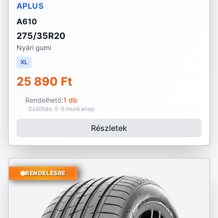
APLUS
A610
275/35R20
Nyári gumi
XL
25 890 Ft
Rendelhető:
1 db
Szállítás: 5-6 munkanap
Részletek
RENDELÉSRE