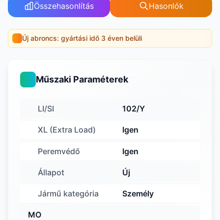
Összehasonlítás
Hasonlók
Új abroncs: gyártási idő 3 éven belüli
Műszaki Paraméterek
LI/SI
102/Y
XL (Extra Load)
Igen
Peremvédő
Igen
Állapot
Új
Jármű kategória
Személy
MO