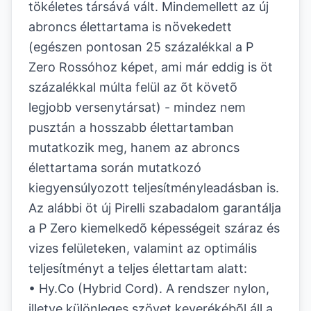
tökéletes társává vált. Mindemellett az új
abroncs élettartama is növekedett
(egészen pontosan 25 százalékkal a P
Zero Rossóhoz képet, ami már eddig is öt
százalékkal múlta felül az õt követõ
legjobb versenytársat) - mindez nem
pusztán a hosszabb élettartamban
mutatkozik meg, hanem az abroncs
élettartama során mutatkozó
kiegyensúlyozott teljesítményleadásban is.
Az alábbi öt új Pirelli szabadalom garantálja
a P Zero kiemelkedõ képességeit száraz és
vizes felületeken, valamint az optimális
teljesítményt a teljes élettartam alatt:
• Hy.Co (Hybrid Cord). A rendszer nylon,
illetve különleges szövet keverékébõl áll a