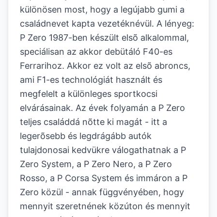
különösen most, hogy a legújabb gumi a
családnevet kapta vezetéknévül. A lényeg:
P Zero 1987-ben készült elsõ alkalommal,
speciálisan az akkor debütáló F40-es
Ferrarihoz. Akkor ez volt az elsõ abroncs,
ami F1-es technológiát használt és
megfelelt a különleges sportkocsi
elvárásainak. Az évek folyamán a P Zero
teljes családdá nõtte ki magát - itt a
legerõsebb és legdrágább autók
tulajdonosai kedvükre válogathatnak a P
Zero System, a P Zero Nero, a P Zero
Rosso, a P Corsa System és immáron a P
Zero közül - annak függvényében, hogy
mennyit szeretnének közúton és mennyit