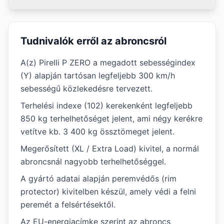
Tudnivalók erről az abroncsról
A(z) Pirelli P ZERO a megadott sebességindex
(Y) alapján tartósan legfeljebb 300 km/h
sebességű közlekedésre tervezett.
Terhelési indexe (102) kerekenként legfeljebb
850 kg terhelhetőséget jelent, ami négy kerékre
vetítve kb. 3 400 kg össztömeget jelent.
Megerősített (XL / Extra Load) kivitel, a normál
abroncsnál nagyobb terhelhetőséggel.
A gyártó adatai alapján peremvédős (rim
protector) kivitelben készül, amely védi a felni
peremét a felsértésektől.
Az EU-energiacímke szerint az abroncs