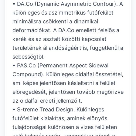
• DA.Co (Dynamic Asymmetric Contour). A
különleges és aszimmetrikus futófelület
minimálisra csökkenti a dinamikai
deformációkat. A DA.Co emellett felelõs a
kerék és az aszfalt közötti kapcsolat
területének állandóságáért is, függetlenül a
sebességtõl.
• PAS.Co (Permanent Aspect Sidewall
Compound). Különleges oldalfal összetétel,
ami képes jelentõsen késleltetni a felület
elöregedését, jelentõsen tovább megõrizve
az oldalfal erdeti jellemzõit.
• S-treme Tread Design. Különleges
futófelület kialakítás, aminek elõnyös
tulajdonságai különösen a vizes felületen
való haladás során, ugyanakkor növeli a