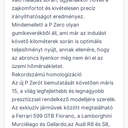
zajkomfortot és kivételesen precíz
irányíthatóságot eredményez.
Mindemellett a P Zero olyan
gumikeverékbõl áll, ami már az indulást
követõ kilométerek során is optimális
teljesítményt nyújt, annak ellenére, hogy
az abroncs ilyenkor még nem éri el az
üzemi hõmérsékletet.
Rekordszámú homologizáció
Az új P Zerót bemutatását követõen máris
15, a világ legfejlettebb és legnagyobb
presztízzsel rendelkezõ modelljére szerelik.
Az exkluzív jármûvek között megtalálható
a Ferrari 599 GTB Fiorano, a Lamborghini
Murciélago és Gallardo,az Audi R8 és S8,