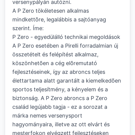
versenypályán autózni.
A P Zero tökéletesen alkalmas
mindkettõre, legalábbis a sajtóanyag
szerint. Íme:
P Zero - egyedülálló technikai megoldások
A P Zero esetében a Pirelli forradalmian új
összetételt és felépítést alkalmaz,
köszönhetõen a cég elõremutató
fejlesztéseinek, így az abroncs teljes
élettartama alatt garantált a kiemelkedõen
sportos teljesítmény, a kényelem és a
biztonság. A P Zero abroncs a P Zero
család legújabb tagja - ez a sorozat a
márka nemes versenysport
hagyományaira, illetve az ott elvárt és
mesterfokon elvégzett fejlesztéseken