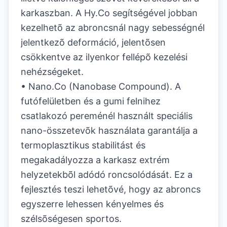
karkaszban. A Hy.Co segítségével jobban
kezelhetõ az abroncsnál nagy sebességnél
jelentkezõ deformáció, jelentõsen
csökkentve az ilyenkor fellépõ kezelési
nehézségeket.
• Nano.Co (Nanobase Compound). A
futófelületben és a gumi felnihez
csatlakozó pereménél használt speciális
nano-összetevõk használata garantálja a
termoplasztikus stabilitást és
megakadályozza a karkasz extrém
helyzetekbõl adódó roncsolódását. Ez a
fejlesztés teszi lehetõvé, hogy az abroncs
egyszerre lehessen kényelmes és
szélsõségesen sportos.