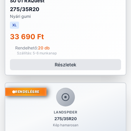
SU 01 RXQuest
275/35R20
Nyári gumi
XL
33 690 Ft
Rendelhető:
20 db
Szállítás: 5-6 munkanap
Részletek
RENDELÉSRE
LANDSPIDER
275/35R20
Kép hamarosan