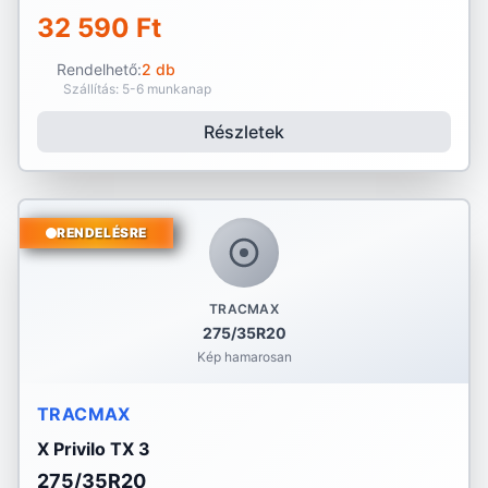
32 590 Ft
Rendelhető:
2 db
Szállítás: 5-6 munkanap
Részletek
RENDELÉSRE
TRACMAX
275/35R20
Kép hamarosan
TRACMAX
X Privilo TX 3
275/35R20