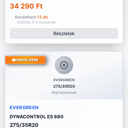
34 290 Ft
Rendelhető:
13 db
Szállítás: 5-6 munkanap
Részletek
RENDELÉSRE
EVERGREEN
275/35R20
Kép hamarosan
EVERGREEN
DYNACONTROL ES 880
275/35R20