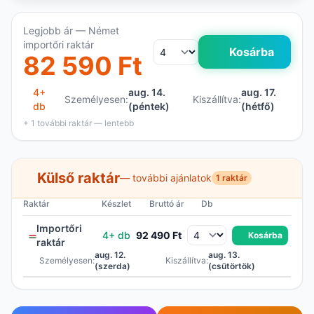
Legjobb ár — Német
importőri raktár
Kosárba
82 590 Ft
4+
aug. 14.
aug. 17.
Személyesen:
Kiszállítva:
db
(péntek)
(hétfő)
+ 1 további raktár — lentebb
Külső raktár
— további ajánlatok
1 raktár
Raktár
Készlet
Bruttó ár
Db
Importőri
4+ db
92 490 Ft
Kosárba
raktár
aug. 12.
aug. 13.
Személyesen:
Kiszállítva:
(szerda)
(csütörtök)