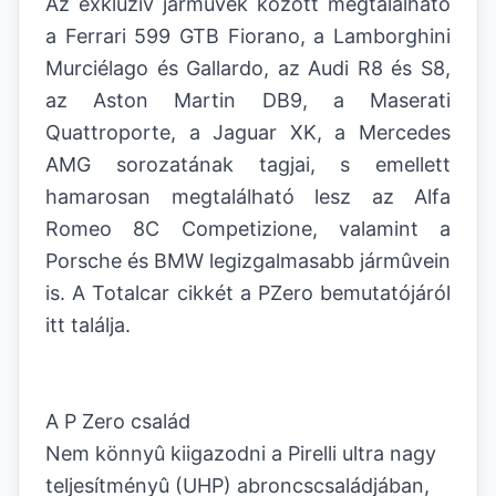
Az exkluzív jármûvek között megtalálható
a Ferrari 599 GTB Fiorano, a Lamborghini
Murciélago és Gallardo, az Audi R8 és S8,
az Aston Martin DB9, a Maserati
Quattroporte, a Jaguar XK, a Mercedes
AMG sorozatának tagjai, s emellett
hamarosan megtalálható lesz az Alfa
Romeo 8C Competizione, valamint a
Porsche és BMW legizgalmasabb jármûvein
is. A Totalcar cikkét a PZero bemutatójáról
itt találja.
A P Zero család
Nem könnyû kiigazodni a Pirelli ultra nagy
teljesítményû (UHP) abroncscsaládjában,