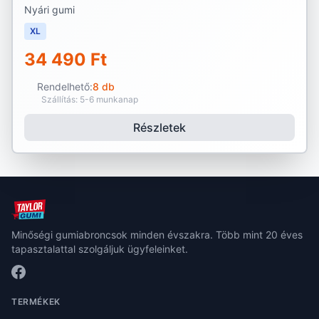
Nyári gumi
XL
34 490 Ft
Rendelhető:
8 db
Szállítás: 5-6 munkanap
Részletek
Minőségi gumiabroncsok minden évszakra. Több mint 20 éves
tapasztalattal szolgáljuk ügyfeleinket.
TERMÉKEK