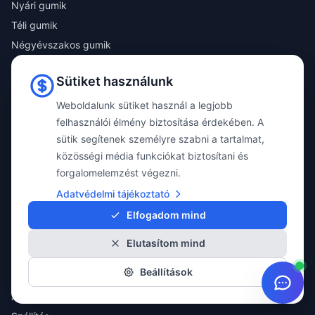
Nyári gumik
Téli gumik
Négyévszakos gumik
Katalógus
Sütiket használunk
Összes termék
Weboldalunk sütiket használ a legjobb
MOBIL ALKALMAZÁS
felhasználói élmény biztosítása érdekében. A
Töltse le díjmentes MyPoint-S mobil alkalmazásunkat a személyre szabott
sütik segítenek személyre szabni a tartalmat,
kiszolgálásért!
közösségi média funkciókat biztosítani és
✓ Tervezhető időpontok
forgalomelemzést végezni.
✓ Átlátható szerelési folyamat
✓ Gyártó független szaktanácsadás
Adatvédelmi tájékoztató
Elfogadom mind
Elutasítom mind
Beállítások
INFORMÁCIÓ
ÁSZF