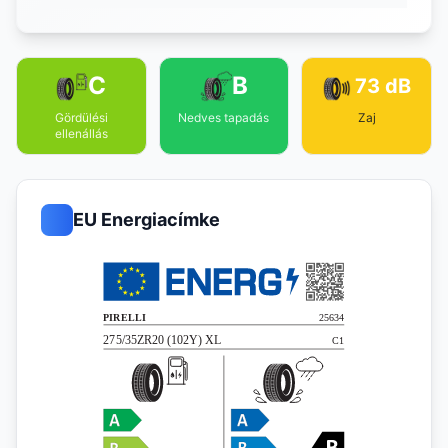
C
B
73 dB
Gördülési
Nedves tapadás
Zaj
ellenállás
EU Energiacímke