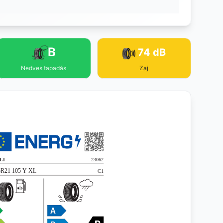
B
74 dB
Nedves tapadás
Zaj