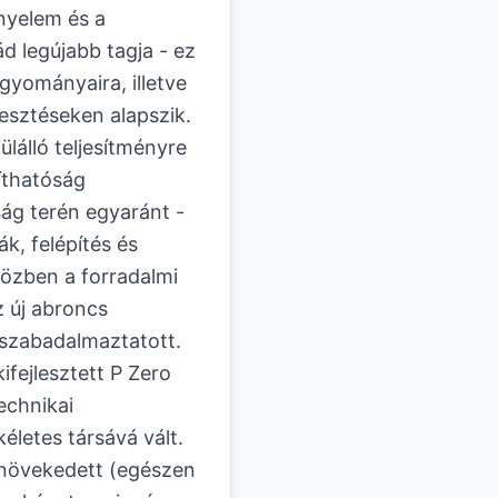
nyelem és a
d legújabb tagja - ez
yományaira, illetve
lesztéseken alapszik.
álló teljesítményre
yíthatóság
ság terén egyaránt -
k, felépítés és
özben a forradalmi
z új abroncs
t szabadalmaztatott.
ifejlesztett P Zero
echnikai
életes társává vált.
s növekedett (egészen