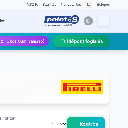
Á.SZ.F.
Szállítás
Nyitvatartás
Belépés
lat
Időpont foglalás
Okos Gumi választó
i raktár
Kosárba