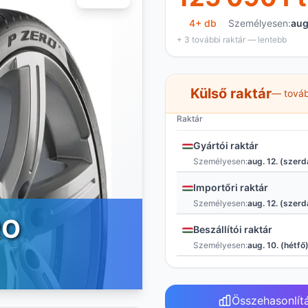
4+ db
Személyesen:
aug
+ 3 további raktár — lentebb
Külső raktár
— továb
Raktár
Gyártói raktár
Személyesen:
aug. 12. (szerd
Importőri raktár
Személyesen:
aug. 12. (szerd
RO
Beszállítói raktár
Személyesen:
aug. 10. (hétfő
Összehasonlít