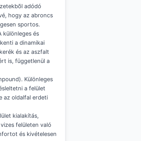
yzetekbõl adódó
õvé, hogy az abroncs
égesen sportos.
 különleges és
kenti a dinamikai
kerék és az aszfalt
t is, függetlenül a
mpound). Különleges
sleltetni a felület
az oldalfal erdeti
let kialakítás,
vizes felületen való
fortot és kivételesen