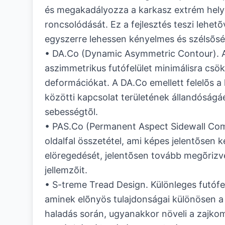
és megakadályozza a karkasz extrém hel
roncsolódását. Ez a fejlesztés teszi lehet
egyszerre lehessen kényelmes és szélsõs
• DA.Co (Dynamic Asymmetric Contour). A
aszimmetrikus futófelület minimálisra csök
deformációkat. A DA.Co emellett felelõs a 
közötti kapcsolat területének állandóságáér
sebességtõl.
• PAS.Co (Permanent Aspect Sidewall Co
oldalfal összetétel, ami képes jelentõsen ké
elöregedését, jelentõsen tovább megõrizve 
jellemzõit.
• S-treme Tread Design. Különleges futófelü
aminek elõnyös tulajdonságai különösen a 
haladás során, ugyanakkor növeli a zajkom