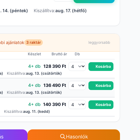
. 14. (péntek)
Kiszállítva:
aug. 17. (hétfő)
bi ajánlatok
3 raktár
leggyorsabb
Készlet
Bruttó ár
Db
4+ db
128 390 Ft
Kosárba
a)
Kiszállítva:
aug. 13. (csütörtök)
4+ db
136 490 Ft
Kosárba
a)
Kiszállítva:
aug. 13. (csütörtök)
4+ db
140 390 Ft
Kosárba
)
Kiszállítva:
aug. 11. (kedd)
ás
Hasonlók