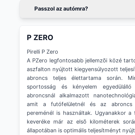
Passzol az autómra?
P ZERO
Pirelli P Zero
A PZero legfontosabb jellemzõi közé tarto
aszfalton nyújtott kiegyensúlyozott telje
abroncs teljes élettartama során. Mi
sportosság és kényelem egyedülálló 
abroncsnál alkalmazott nanotechnológi
amit a futófelületnél és az abroncs 
pereménél is használtak. Ugyanakkor a f
keveréke már az elsõ kilométerek sorá
állapotában is optimális teljesítményt nyújt