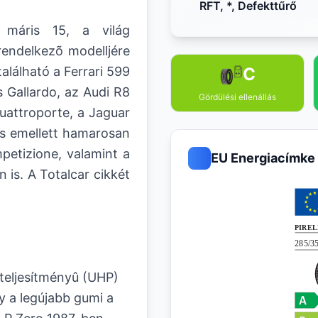
RFT, *, Defekttűrő
 máris 15, a világ
rendelkezõ modelljére
alálható a Ferrari 599
C
 Gallardo, az Audi R8
Gördülési ellenállás
uattroporte, a Jaguar
s emellett hamarosan
etizione, valamint a
EU Energiacímke
is. A Totalcar cikkét
 teljesítményû (UHP)
 a legújabb gumi a