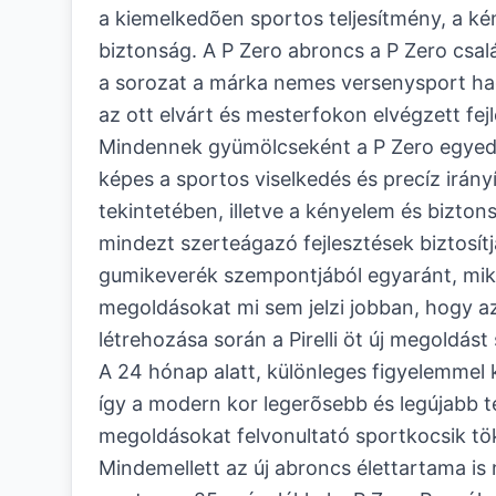
a kiemelkedõen sportos teljesítmény, a ké
biztonság. A P Zero abroncs a P Zero csalá
a sorozat a márka nemes versenysport hag
az ott elvárt és mesterfokon elvégzett fej
Mindennek gyümölcseként a P Zero egyedül
képes a sportos viselkedés és precíz irán
tekintetében, illetve a kényelem és bizton
mindezt szerteágazó fejlesztések biztosítjá
gumikeverék szempontjából egyaránt, mik
megoldásokat mi sem jelzi jobban, hogy a
létrehozása során a Pirelli öt új megoldás
A 24 hónap alatt, különleges figyelemmel k
így a modern kor legerõsebb és legújabb t
megoldásokat felvonultató sportkocsik tök
Mindemellett az új abroncs élettartama i