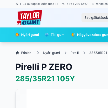
1194 Budapest Méta utca 13
+36 1 280 6567
rendeles
Szolgáltatáso
Nyári gumi
Téli gumi
Négyévszakos gu
Főoldal
Nyári gumi
Pirelli
285/35R21
Pirelli P ZERO
285/35R21
105Y