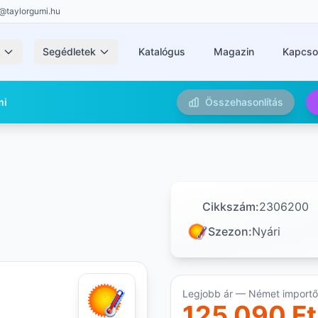
@taylorgumi.hu
k
Segédletek
Katalógus
Magazin
Kapcso
mi
Összehasonlítás
Cikkszám:
2306200
Szezon:
Nyári
Legjobb ár — Német importőr
125 090 Ft