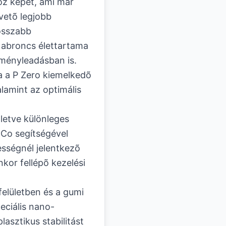
oz képet, ami már
övetõ legjobb
osszabb
 abroncs élettartama
tményleadásban is.
ja a P Zero kiemelkedõ
alamint az optimális
lletve különleges
.Co segítségével
sségnél jelentkezõ
kor fellépõ kezelési
elületben és a gumi
eciális nano-
asztikus stabilitást