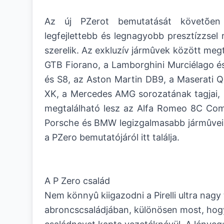
Az új PZerot bemutatását követõen
legfejlettebb és legnagyobb presztízzsel 
szerelik. Az exkluzív jármûvek között megt
GTB Fiorano, a Lamborghini Murciélago és
és S8, az Aston Martin DB9, a Maserati Q
XK, a Mercedes AMG sorozatának tagjai, 
megtalálható lesz az Alfa Romeo 8C Comp
Porsche és BMW legizgalmasabb jármûvein 
a PZero bemutatójáról
itt találja.
A P Zero család
Nem könnyû kiigazodni a Pirelli ultra nagy
abroncscsaládjában, különösen most, hogy