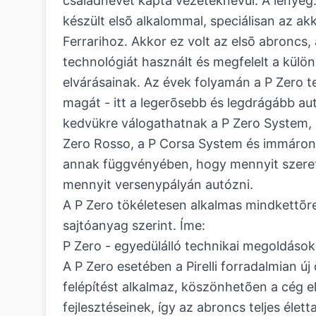
családnevet kapta vezetéknévül. A lényeg
készült elsõ alkalommal, speciálisan az a
Ferrarihoz. Akkor ez volt az elsõ abroncs,
technológiát használt és megfelelt a külö
elvárásainak. Az évek folyamán a P Zero te
magát - itt a legerõsebb és legdrágább au
kedvükre válogathatnak a P Zero System, 
Zero Rosso, a P Corsa System és immáron 
annak függvényében, hogy mennyit szere
mennyit versenypályán autózni.
A P Zero tökéletesen alkalmas mindkettõre
sajtóanyag szerint. Íme:
P Zero - egyedülálló technikai megoldások
A P Zero esetében a Pirelli forradalmian új
felépítést alkalmaz, köszönhetõen a cég 
fejlesztéseinek, így az abroncs teljes élett