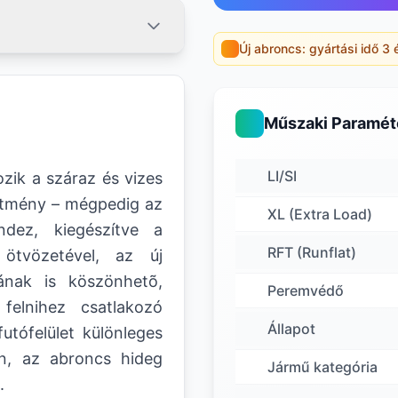
Új abroncs: gyártási idő 3 
Műszaki Paramét
LI/SI
zik a száraz és vizes
sítmény – mégpedig az
XL (Extra Load)
ndez, kiegészítve a
RFT (Runflat)
ötvözetével, az új
ának is köszönhetõ,
Peremvédő
felnihez csatlakozó
Állapot
utófelület különleges
n, az abroncs hideg
Jármű kategória
.