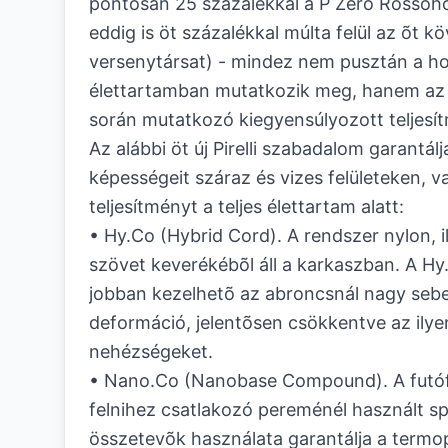
pontosan 25 százalékkal a P Zero Rossóh
eddig is öt százalékkal múlta felül az õt k
versenytársat) - mindez nem pusztán a h
élettartamban mutatkozik meg, hanem az
során mutatkozó kiegyensúlyozott teljesí
Az alábbi öt új Pirelli szabadalom garantál
képességeit száraz és vizes felületeken, v
teljesítményt a teljes élettartam alatt:
• Hy.Co (Hybrid Cord). A rendszer nylon, i
szövet keverékébõl áll a karkaszban. A Hy
jobban kezelhetõ az abroncsnál nagy sebe
deformáció, jelentõsen csökkentve az ilyen
nehézségeket.
• Nano.Co (Nanobase Compound). A futóf
felnihez csatlakozó pereménél használt sp
összetevõk használata garantálja a termopl