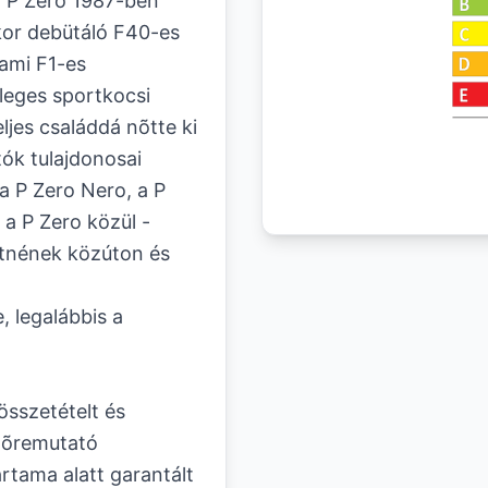
: P Zero 1987-ben
kkor debütáló F40-es
 ami F1-es
nleges sportkocsi
ljes családdá nõtte ki
tók tulajdonosai
a P Zero Nero, a P
a P Zero közül -
tnének közúton és
, legalábbis a
 összetételt és
elõremutató
artama alatt garantált