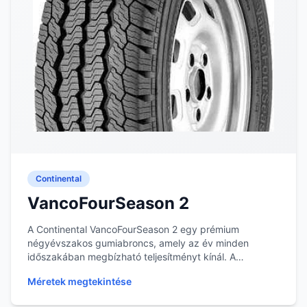
Continental
VancoFourSeason 2
A Continental VancoFourSeason 2 egy prémium
négyévszakos gumiabroncs, amely az év minden
időszakában megbízható teljesítményt kínál. A
gumiabroncs ter...
Méretek megtekintése