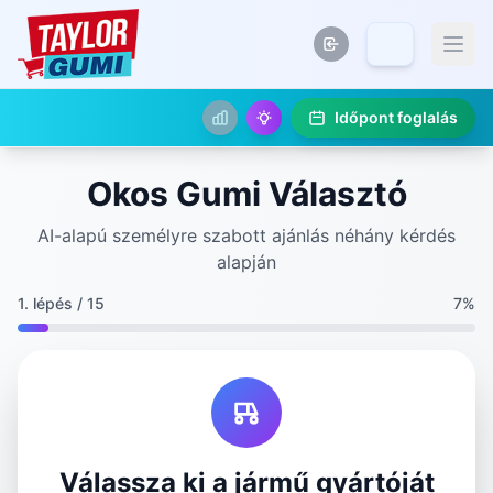
Időpont foglalás
Okos Gumi Választó
AI-alapú személyre szabott ajánlás néhány kérdés
alapján
1. lépés / 15
7%
Válassza ki a jármű gyártóját