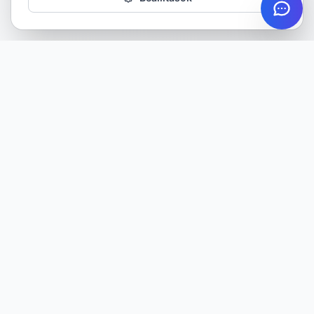
Minőségi gumiabroncsok minden évszakra. Több mint 20 éves
tapasztalattal szolgáljuk ügyfeleinket.
TERMÉKEK
Nyári gumik
Téli gumik
Négyévszakos gumik
Katalógus
Összes termék