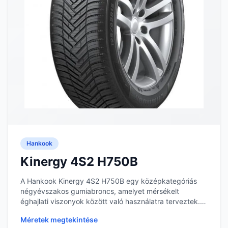
Hankook
Kinergy 4S2 H750B
A Hankook Kinergy 4S2 H750B egy középkategóriás
négyévszakos gumiabroncs, amelyet mérsékelt
éghajlati viszonyok között való használatra terveztek. A
g...
Méretek megtekintése