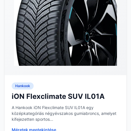
Hankook
iON Flexclimate SUV IL01A
A Hankook iON Flexclimate SUV IL01A egy
középkategóriás négyévszakos gumiabroncs, amelyet
kifejezetten sportos...
Méretek megtekintése