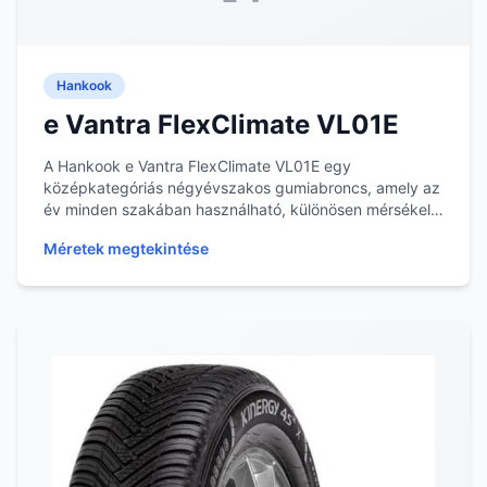
Hankook
e Vantra FlexClimate VL01E
A Hankook e Vantra FlexClimate VL01E egy
középkategóriás négyévszakos gumiabroncs, amely az
év minden szakában használható, különösen mérsékelt
éghajl...
Méretek megtekintése