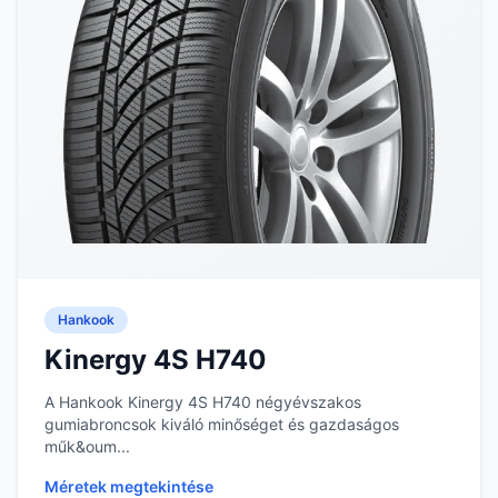
Hankook
Kinergy 4S H740
A Hankook Kinergy 4S H740 négyévszakos
gumiabroncsok kiváló minőséget és gazdaságos
műk&oum...
Méretek megtekintése