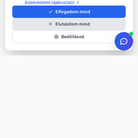
Adatvédelmi tájékoztató
Elfogadom mind
Elutasítom mind
Beállítások
Minőségi gumiabroncsok minden évszakra. Több mint 20 éves
tapasztalattal szolgáljuk ügyfeleinket.