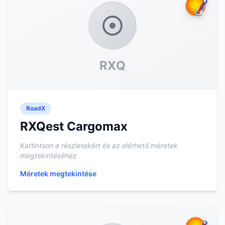
RXQ
RoadX
RXQest Cargomax
Kattintson a részletekért és az elérhető méretek
megtekintéséhez
Méretek megtekintése