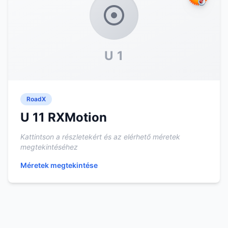
U 1
RoadX
U 11 RXMotion
Kattintson a részletekért és az elérhető méretek
megtekintéséhez
Méretek megtekintése