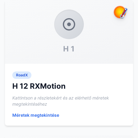
H 1
RoadX
H 12 RXMotion
Kattintson a részletekért és az elérhető méretek
megtekintéséhez
Méretek megtekintése