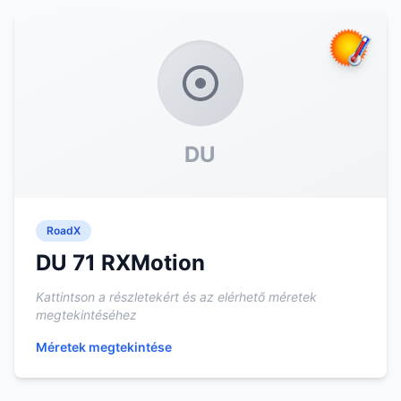
DU
RoadX
DU 71 RXMotion
Kattintson a részletekért és az elérhető méretek
megtekintéséhez
Méretek megtekintése