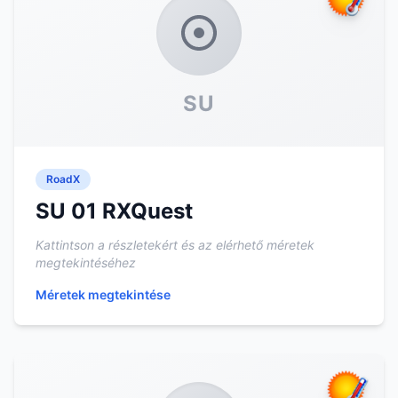
SU
RoadX
SU 01 RXQuest
Kattintson a részletekért és az elérhető méretek
megtekintéséhez
Méretek megtekintése