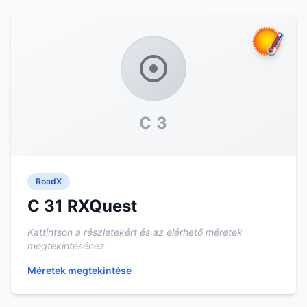
C 3
RoadX
C 31 RXQuest
Kattintson a részletekért és az elérhető méretek
megtekintéséhez
Méretek megtekintése