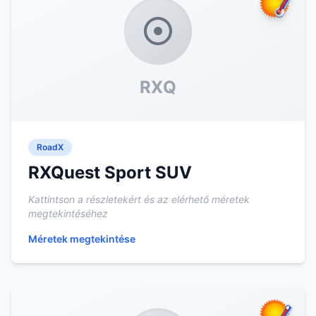
RXQ
RoadX
RXQuest Sport SUV
Kattintson a részletekért és az elérhető méretek
megtekintéséhez
Méretek megtekintése