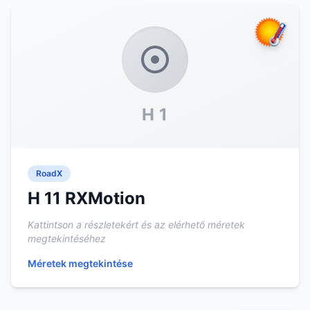
H 1
RoadX
H 11 RXMotion
Kattintson a részletekért és az elérhető méretek
megtekintéséhez
Méretek megtekintése