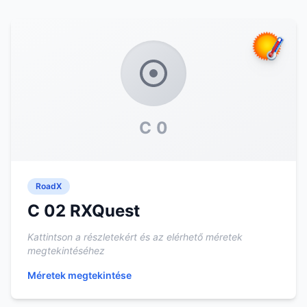
C 0
RoadX
C 02 RXQuest
Kattintson a részletekért és az elérhető méretek
megtekintéséhez
Méretek megtekintése