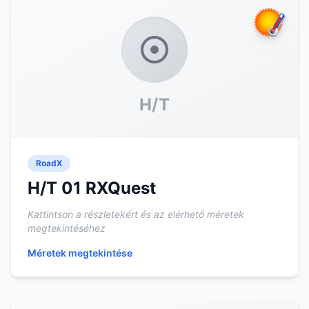
H/T
RoadX
H/T 01 RXQuest
Kattintson a részletekért és az elérhető méretek
megtekintéséhez
Méretek megtekintése