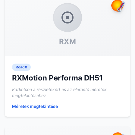
RXM
RoadX
RXMotion Performa DH51
Kattintson a részletekért és az elérhető méretek
megtekintéséhez
Méretek megtekintése