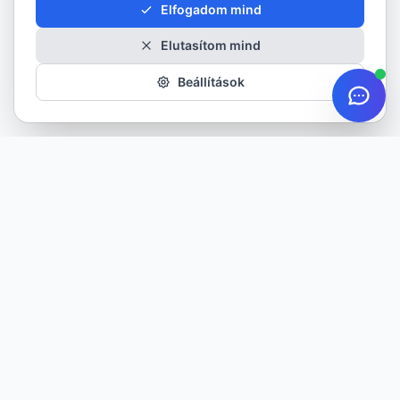
Elfogadom mind
Elutasítom mind
Beállítások
Minőségi gumiabroncsok minden évszakra. Több mint 20 éves
tapasztalattal szolgáljuk ügyfeleinket.