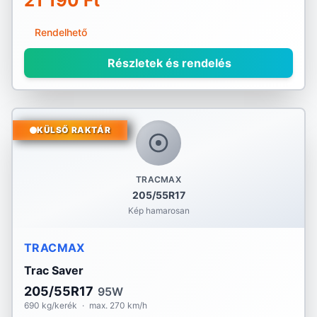
21 190 Ft
Rendelhető
Részletek és rendelés
KÜLSŐ RAKTÁR
TRACMAX
205/55R17
Kép hamarosan
TRACMAX
Trac Saver
205/55R17
95W
690 kg/kerék
·
max. 270 km/h