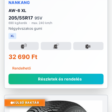
NANKANG
AW-6 XL
205/55R17
95V
690 kg/kerék
·
max. 240 km/h
Négyévszakos gumi
XL
32 690 Ft
Rendelhető
Részletek és rendelés
KÜLSŐ RAKTÁR