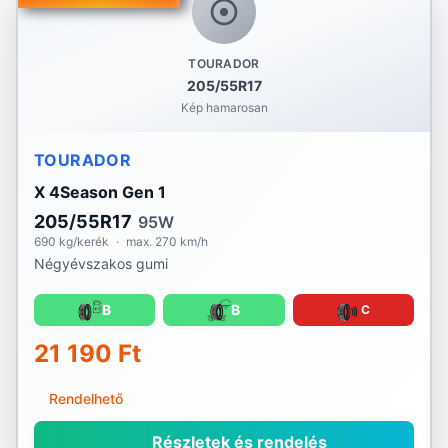
TOURADOR
205/55R17
Kép hamarosan
TOURADOR
X 4Season Gen 1
205/55R17
95W
690 kg/kerék
·
max. 270 km/h
Négyévszakos gumi
B
B
C
21 190 Ft
Rendelhető
Részletek és rendelés