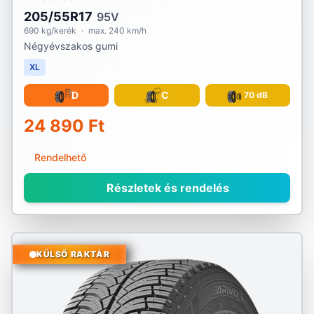
205/55R17
95V
690 kg/kerék
·
max. 240 km/h
Négyévszakos gumi
XL
D
C
70 dB
24 890 Ft
Rendelhető
Részletek és rendelés
KÜLSŐ RAKTÁR