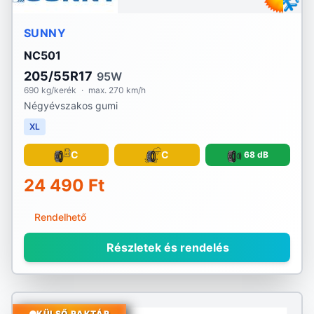
SUNNY
NC501
205/55R17
95W
690 kg/kerék
·
max. 270 km/h
Négyévszakos gumi
XL
C
C
68 dB
24 490 Ft
Rendelhető
Részletek és rendelés
KÜLSŐ RAKTÁR