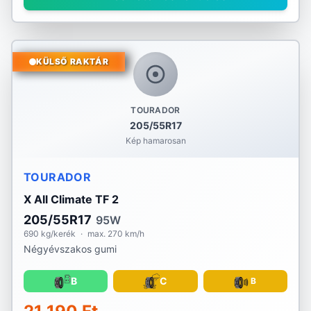
KÜLSŐ RAKTÁR
TOURADOR
205/55R17
Kép hamarosan
TOURADOR
X All Climate TF 2
205/55R17
95W
690 kg/kerék
·
max. 270 km/h
Négyévszakos gumi
B
C
B