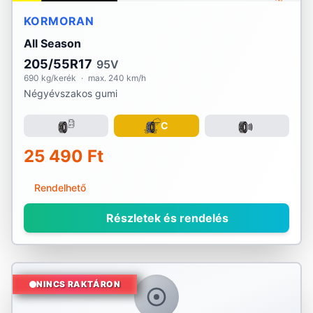
KORMORAN
All Season
205/55R17
95V
690 kg/kerék
·
max. 240 km/h
Négyévszakos gumi
C
25 490 Ft
Rendelhető
Részletek és rendelés
NINCS RAKTÁRON