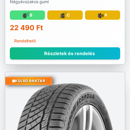
Négyévszakos gumi
B
C
B
22 490 Ft
Rendelhető
Részletek és rendelés
KÜLSŐ RAKTÁR