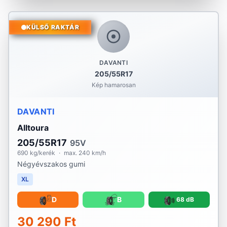
KÜLSŐ RAKTÁR
DAVANTI
205/55R17
Kép hamarosan
DAVANTI
Alltoura
205/55R17
95V
690 kg/kerék
·
max. 240 km/h
Négyévszakos gumi
XL
D
B
68 dB
30 290 Ft