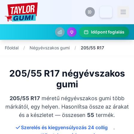
Időpont foglalás
Főoldal
/
Négyévszakos gumi
/
205/55 R17
205/55 R17 négyévszakos
gumi
205/55 R17
méretű négyévszakos gumi több
márkától, egy helyen. Hasonlítsa össze az árakat
és a készletet — összesen
55
termék.
Szerelés és kiegyensúlyozás 24 collig
•