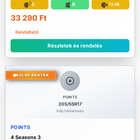
C
B
72 dB
33 290 Ft
Rendelhető
Részletek és rendelés
KÜLSŐ RAKTÁR
POINTS
205/55R17
Kép hamarosan
POINTS
4 Seasons 3