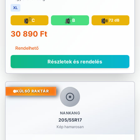
XL
C
B
72 dB
30 890 Ft
Rendelhető
Részletek és rendelés
KÜLSŐ RAKTÁR
NANKANG
205/55R17
Kép hamarosan