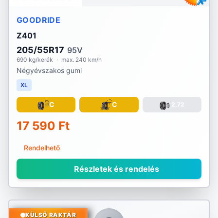
GOODRIDE
Z401
205/55R17
95V
690 kg/kerék
·
max. 240 km/h
Négyévszakos gumi
XL
C
C
2,72
17 590 Ft
Rendelhető
Részletek és rendelés
KÜLSŐ RAKTÁR