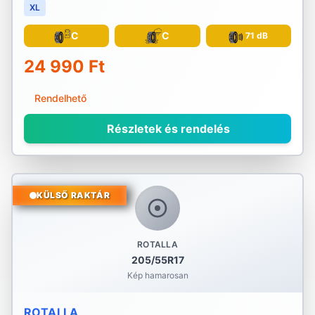
XL
C
C
71 dB
24 990 Ft
Rendelhető
Részletek és rendelés
KÜLSŐ RAKTÁR
ROTALLA
205/55R17
Kép hamarosan
ROTALLA