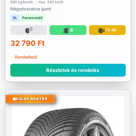
690 kg/kerék
·
max. 240 km/h
Négyévszakos gumi
XL
Peremvédő
B
72 dB
32 790 Ft
Rendelhető
Részletek és rendelés
KÜLSŐ RAKTÁR