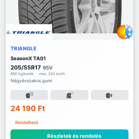
TRIANGLE
SeasonX TA01
205/55R17
95V
690 kg/kerék
·
max. 240 km/h
Négyévszakos gumi
24 190 Ft
Rendelhető
Részletek és rendelés