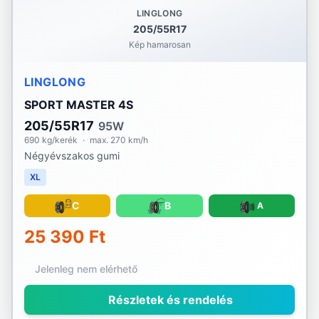
LINGLONG
205/55R17
Kép hamarosan
LINGLONG
SPORT MASTER 4S
205/55R17
95W
690 kg/kerék
·
max. 270 km/h
Négyévszakos gumi
XL
C
B
A
25 390 Ft
Jelenleg nem elérhető
Részletek és rendelés