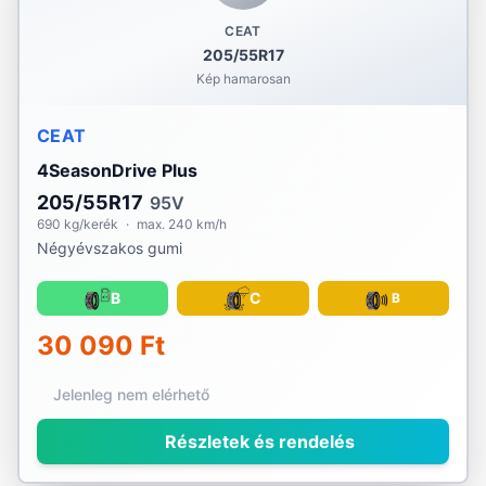
CEAT
205/55R17
Kép hamarosan
CEAT
4SeasonDrive Plus
205/55R17
95V
690 kg/kerék
·
max. 240 km/h
Négyévszakos gumi
B
C
B
30 090 Ft
Jelenleg nem elérhető
Részletek és rendelés