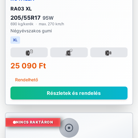
RA03 XL
205/55R17
95W
690 kg/kerék
·
max. 270 km/h
Négyévszakos gumi
XL
25 090 Ft
Rendelhető
Részletek és rendelés
NINCS RAKTÁRON