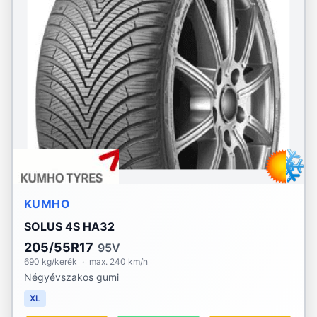
KUMHO
SOLUS 4S HA32
205/55R17
95V
690 kg/kerék
·
max. 240 km/h
Négyévszakos gumi
XL