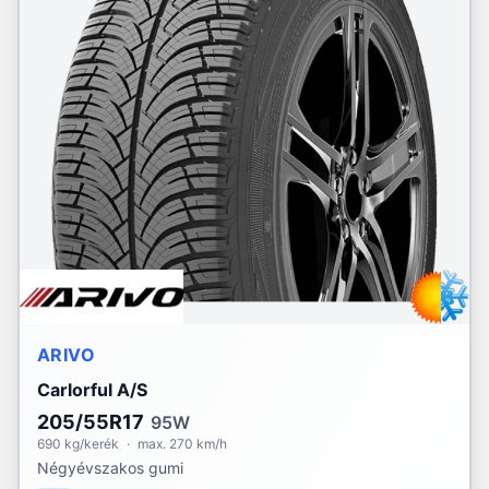
ARIVO
Carlorful A/S
205/55R17
95W
690 kg/kerék
·
max. 270 km/h
Négyévszakos gumi