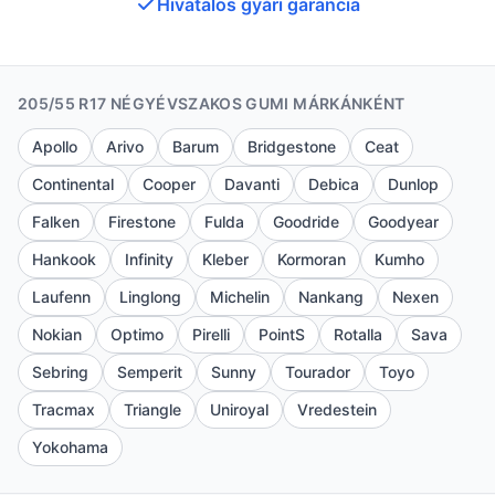
Hivatalos gyári garancia
205/55 R17 NÉGYÉVSZAKOS GUMI MÁRKÁNKÉNT
Apollo
Arivo
Barum
Bridgestone
Ceat
Continental
Cooper
Davanti
Debica
Dunlop
Falken
Firestone
Fulda
Goodride
Goodyear
Hankook
Infinity
Kleber
Kormoran
Kumho
Laufenn
Linglong
Michelin
Nankang
Nexen
Nokian
Optimo
Pirelli
PointS
Rotalla
Sava
Sebring
Semperit
Sunny
Tourador
Toyo
Tracmax
Triangle
Uniroyal
Vredestein
Yokohama