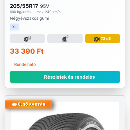
205/55R17
95V
690 kg/kerék
·
max. 240 km/h
Négyévszakos gumi
XL
72 dB
33 390 Ft
Rendelhető
Részletek és rendelés
KÜLSŐ RAKTÁR