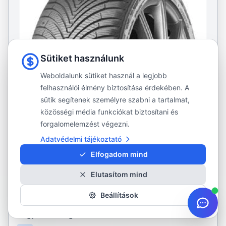
Sütiket használunk
Weboldalunk sütiket használ a legjobb
felhasználói élmény biztosítása érdekében. A
sütik segítenek személyre szabni a tartalmat,
közösségi média funkciókat biztosítani és
forgalomelemzést végezni.
Adatvédelmi tájékoztató
Elfogadom mind
KUMHO
Elutasítom mind
SOLUS 4S HA32
205/55R17
95V
Beállítások
690 kg/kerék
·
max. 240 km/h
Négyévszakos gumi