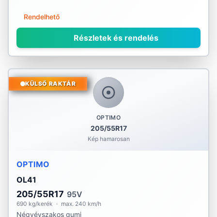
Rendelhető
Részletek és rendelés
KÜLSŐ RAKTÁR
OPTIMO
205/55R17
Kép hamarosan
OPTIMO
OL41
205/55R17
95V
690 kg/kerék
·
max. 240 km/h
Négyévszakos gumi