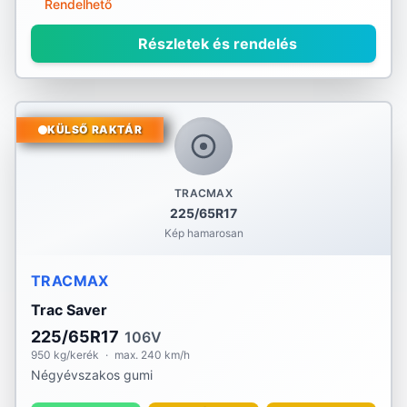
Rendelhető
Részletek és rendelés
KÜLSŐ RAKTÁR
TRACMAX
225/65R17
Kép hamarosan
TRACMAX
Trac Saver
225/65R17
106V
950 kg/kerék
·
max. 240 km/h
Négyévszakos gumi