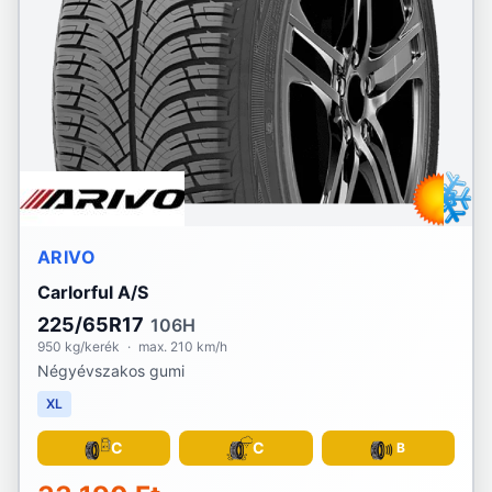
ARIVO
Carlorful A/S
225/65R17
106H
950 kg/kerék
·
max. 210 km/h
Négyévszakos gumi
XL
C
C
B