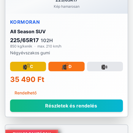
Kép hamarosan
KORMORAN
All Season SUV
225/65R17
102H
850 kg/kerék
·
max. 210 km/h
Négyévszakos gumi
C
D
35 490 Ft
Rendelhető
Részletek és rendelés