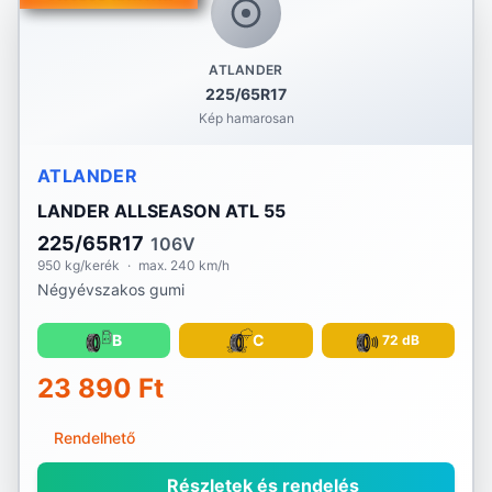
ATLANDER
225/65R17
Kép hamarosan
ATLANDER
LANDER ALLSEASON ATL 55
225/65R17
106V
950 kg/kerék
·
max. 240 km/h
Négyévszakos gumi
B
C
72 dB
23 890 Ft
Rendelhető
Részletek és rendelés