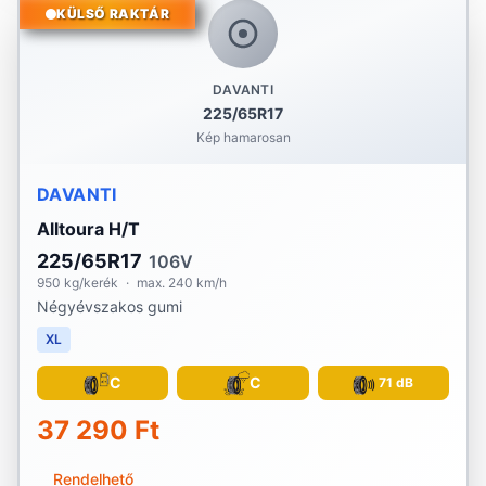
KÜLSŐ RAKTÁR
DAVANTI
225/65R17
Kép hamarosan
DAVANTI
Alltoura H/T
225/65R17
106V
950 kg/kerék
·
max. 240 km/h
Négyévszakos gumi
XL
C
C
71 dB
37 290 Ft
Rendelhető