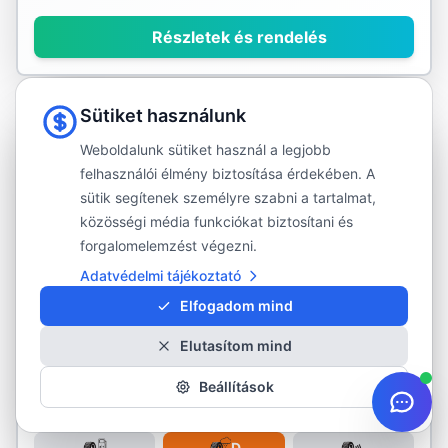
Részletek és rendelés
Sütiket használunk
KÜLSŐ RAKTÁR
Weboldalunk sütiket használ a legjobb
felhasználói élmény biztosítása érdekében. A
sütik segítenek személyre szabni a tartalmat,
KORMORAN
közösségi média funkciókat biztosítani és
225/65R17
forgalomelemzést végezni.
Kép hamarosan
Adatvédelmi tájékoztató
KORMORAN
Elfogadom mind
All Season SUV
Elutasítom mind
225/65R17
106V
950 kg/kerék
·
max. 240 km/h
Beállítások
Négyévszakos gumi
D