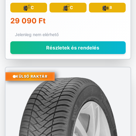
C
C
B
29 090 Ft
Jelenleg nem elérhető
Részletek és rendelés
KÜLSŐ RAKTÁR