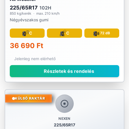
225/65R17
102H
850 kg/kerék
·
max. 210 km/h
Négyévszakos gumi
C
C
72 dB
36 690 Ft
Jelenleg nem elérhető
Részletek és rendelés
KÜLSŐ RAKTÁR
NEXEN
225/65R17