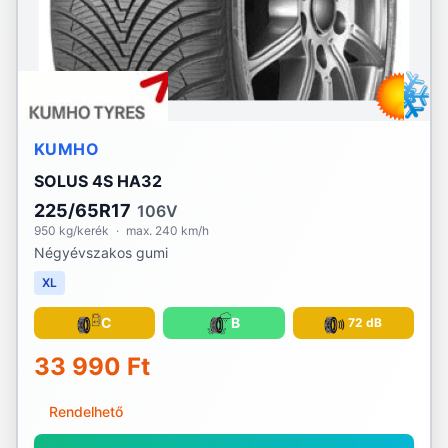
KUMHO
SOLUS 4S HA32
225/65R17
106V
950 kg/kerék
·
max. 240 km/h
Négyévszakos gumi
XL
C
B
72 dB
33 990 Ft
Rendelhető