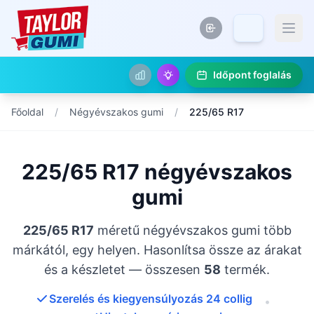
Időpont foglalás
Főoldal
/
Négyévszakos gumi
/
225/65 R17
225/65 R17 négyévszakos
gumi
225/65 R17
méretű négyévszakos gumi több
márkától, egy helyen. Hasonlítsa össze az árakat
és a készletet — összesen
58
termék.
Szerelés és kiegyensúlyozás 24 collig
•