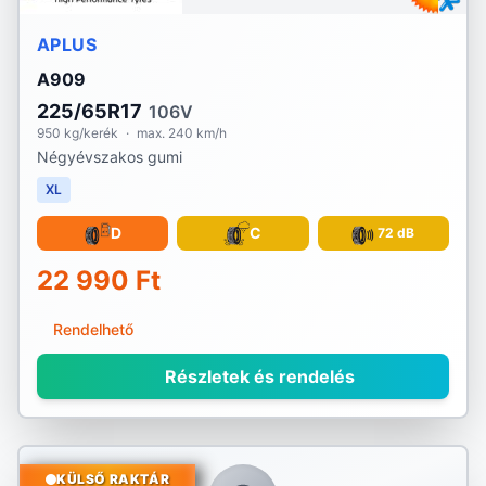
APLUS
A909
225/65R17
106V
950 kg/kerék
·
max. 240 km/h
Négyévszakos gumi
XL
D
C
72 dB
22 990 Ft
Rendelhető
Részletek és rendelés
KÜLSŐ RAKTÁR