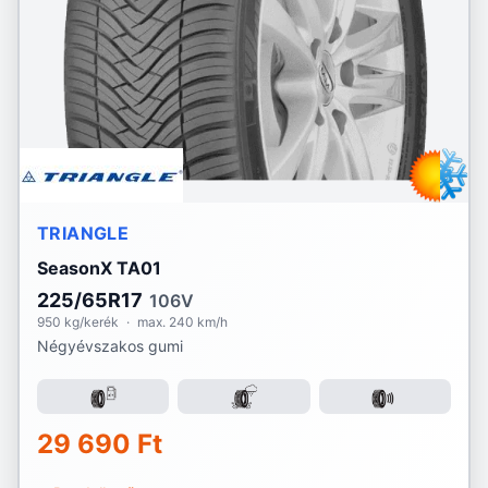
TRIANGLE
SeasonX TA01
225/65R17
106V
950 kg/kerék
·
max. 240 km/h
Négyévszakos gumi
29 690 Ft