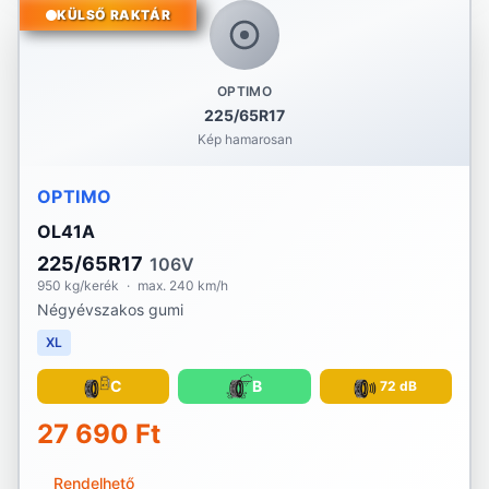
KÜLSŐ RAKTÁR
OPTIMO
225/65R17
Kép hamarosan
OPTIMO
OL41A
225/65R17
106V
950 kg/kerék
·
max. 240 km/h
Négyévszakos gumi
XL
C
B
72 dB
27 690 Ft
Rendelhető