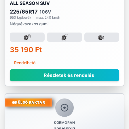
ALL SEASON SUV
225/65R17
106V
950 kg/kerék
·
max. 240 km/h
Négyévszakos gumi
35 190 Ft
Rendelhető
Részletek és rendelés
KÜLSŐ RAKTÁR
KORMORAN
225/65R17