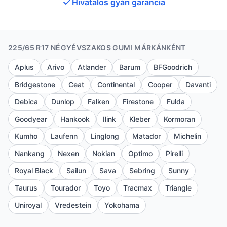
Hivatalos gyári garancia
225/65 R17 NÉGYÉVSZAKOS GUMI MÁRKÁNKÉNT
Aplus
Arivo
Atlander
Barum
BFGoodrich
Bridgestone
Ceat
Continental
Cooper
Davanti
Debica
Dunlop
Falken
Firestone
Fulda
Goodyear
Hankook
Ilink
Kleber
Kormoran
Kumho
Laufenn
Linglong
Matador
Michelin
Nankang
Nexen
Nokian
Optimo
Pirelli
Royal Black
Sailun
Sava
Sebring
Sunny
Taurus
Tourador
Toyo
Tracmax
Triangle
Uniroyal
Vredestein
Yokohama