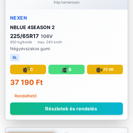
Kép hamarosan
NEXEN
NBLUE 4SEASON 2
225/65R17
106V
950 kg/kerék
·
max. 240 km/h
Négyévszakos gumi
XL
C
B
72 dB
37 190 Ft
Rendelhető
Részletek és rendelés