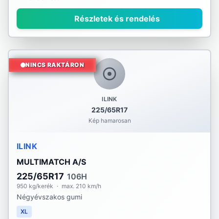
Részletek és rendelés
NINCS RAKTÁRON
ILINK
225/65R17
Kép hamarosan
ILINK
MULTIMATCH A/S
225/65R17
106H
950 kg/kerék
·
max. 210 km/h
Négyévszakos gumi
XL