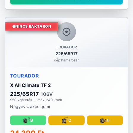
NINCS RAKTÁRON
TOURADOR
225/65R17
Kép hamarosan
TOURADOR
X All Climate TF 2
225/65R17
106V
950 kg/kerék
·
max. 240 km/h
Négyévszakos gumi
B
C
B