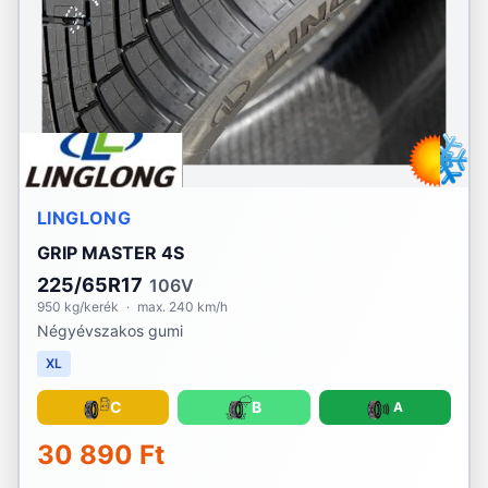
LINGLONG
GRIP MASTER 4S
225/65R17
106V
950 kg/kerék
·
max. 240 km/h
Négyévszakos gumi
XL
C
B
A
30 890 Ft