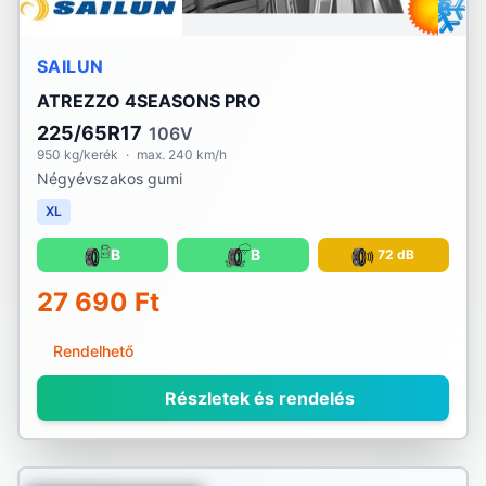
SAILUN
ATREZZO 4SEASONS PRO
225/65R17
106V
950 kg/kerék
·
max. 240 km/h
Négyévszakos gumi
XL
B
B
72 dB
27 690 Ft
Rendelhető
Részletek és rendelés