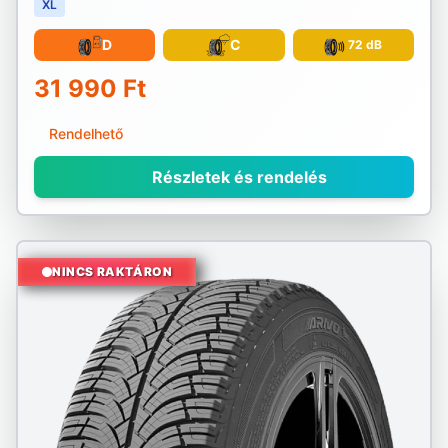
XL
D
C
72 dB
31 990 Ft
Rendelhető
Részletek és rendelés
NINCS RAKTÁRON