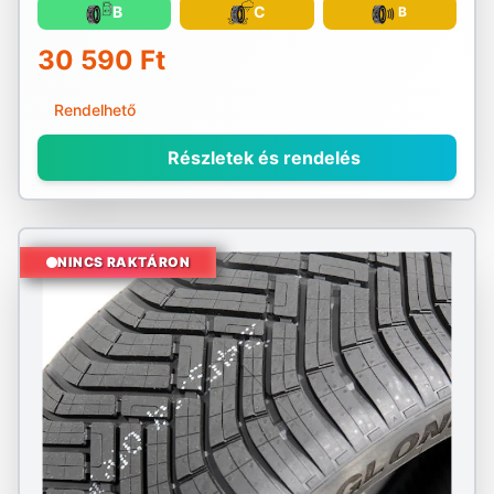
B
C
B
30 590 Ft
Rendelhető
Részletek és rendelés
NINCS RAKTÁRON