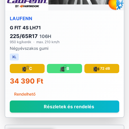
LAUFENN
G FIT 4S LH71
225/65R17
106H
950 kg/kerék
·
max. 210 km/h
Négyévszakos gumi
XL
C
B
72 dB
34 390 Ft
Rendelhető
Részletek és rendelés