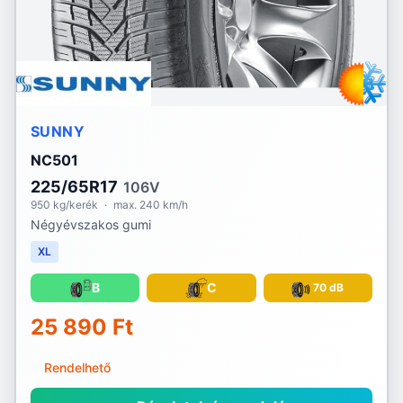
SUNNY
NC501
225/65R17
106V
950 kg/kerék
·
max. 240 km/h
Négyévszakos gumi
XL
B
C
70 dB
25 890 Ft
Rendelhető