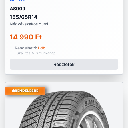
AS909
185/65R14
Négyévszakos gumi
14 990 Ft
Rendelhető:
1 db
Szállítás: 5-6 munkanap
Részletek
RENDELÉSRE