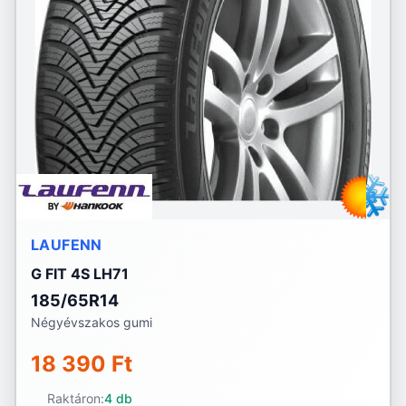
LAUFENN
G FIT 4S LH71
185/65R14
Négyévszakos gumi
18 390 Ft
Raktáron:
4 db