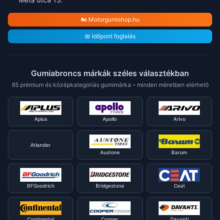
🏍️ Motorgumishop.hu
📅 Időpont foglalás
Gumiabroncs márkák széles választékban
85 prémium és középkategóriás gumimárka – minden méretben elérhető
Aplus
Apollo
Arivo
Atlander
Austone
Barum
BFGoodrich
Bridgestone
Ceat
Continental
Cooper
Davanti