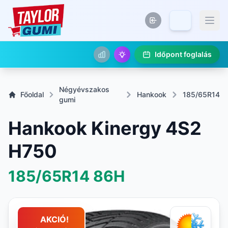
Időpont foglalás
Négyévszakos
Főoldal
Hankook
185/65R14
gumi
Hankook Kinergy 4S2
H750
185/65R14
86H
AKCIÓ!