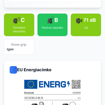
C
B
71 dB
Gördülési
Nedves tapadás
Zaj
ellenállás
Snow grip
Igen
EU Energiacímke