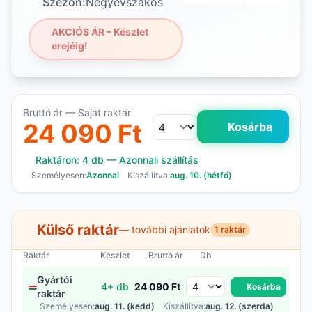
Szezon:
Négyévszakos
AKCIÓS ÁR – Készlet
erejéig!
Bruttó ár — Saját raktár
24 090 Ft
Kosárba
Raktáron: 4 db — Azonnali szállítás
Személyesen:
Azonnal
Kiszállítva:
aug. 10. (hétfő)
Külső raktár
— további ajánlatok
1 raktár
Raktár
Készlet
Bruttó ár
Db
Gyártói
4+ db
24 090 Ft
Kosárba
raktár
Személyesen:
aug. 11. (kedd)
Kiszállítva:
aug. 12. (szerda)