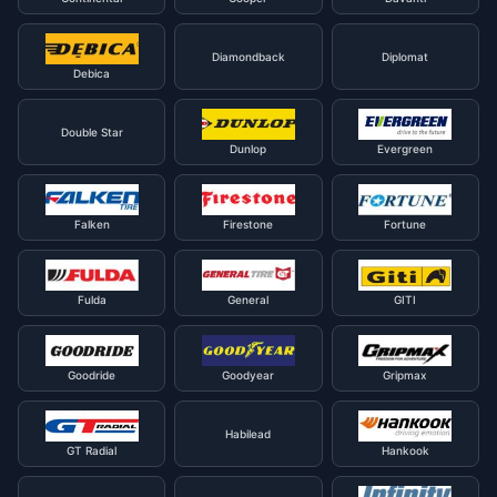
Diamondback
Diplomat
Debica
Double Star
Dunlop
Evergreen
Falken
Firestone
Fortune
Fulda
General
GITI
Goodride
Goodyear
Gripmax
Habilead
GT Radial
Hankook