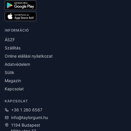
INFORMÁCIÓ
ÁSZF
Szállítás
Online elállási nyilatkozat
Adatvédelem
Sütik
Magazin
Kapcsolat
KAPCSOLAT
+36 1 280 6567
info@taylorgumi.hu
1194 Budapest
Méta utca 13.