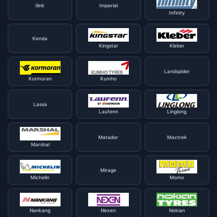
Ilink
Imperial
Infinity
Kenda
Kingstar
Kleber
Landspider
Kormoran
Kumho
Lassa
Laufenn
Linglong
Matador
Maxtrek
Marshal
Mirage
Michelin
Momo
Nankang
Nexen
Nokian