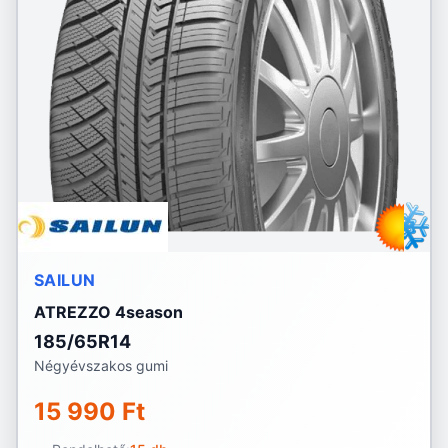
SAILUN
ATREZZO 4season
185/65R14
Négyévszakos gumi
15 990 Ft