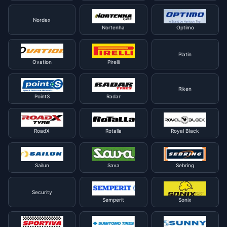
Nordex
Nortenha
Optimo
Platin
Ovation
Pirelli
Riken
PointS
Radar
RoadX
Rotalla
Royal Black
Sailun
Sava
Sebring
Security
Semperit
Sonix