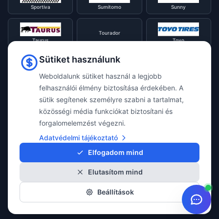
Sportiva
Sumitomo
Sunny
Tourador
Taurus
Toyo
Sütiket használunk
Tracmax
Tristar
Triangle
Weboldalunk sütiket használ a legjobb
felhasználói élmény biztosítása érdekében. A
sütik segítenek személyre szabni a tartalmat,
Viking
Voyager
Uniroyal
közösségi média funkciókat biztosítani és
forgalomelemzést végezni.
Waterfall
Westlake
Adatvédelmi tájékoztató
Vredestein
Elfogadom mind
Elutasítom mind
Yokohama
Beállítások
© 2026 Taylor Webshop. Minden jog fenntartva.