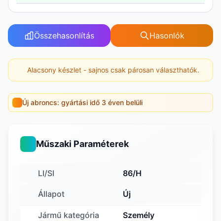
Összehasonlítás
Hasonlók
Alacsony készlet - sajnos csak párosan választhatók.
Új abroncs: gyártási idő 3 éven belüli
Műszaki Paraméterek
LI/SI
86/H
Állapot
Új
Jármű kategória
Személy