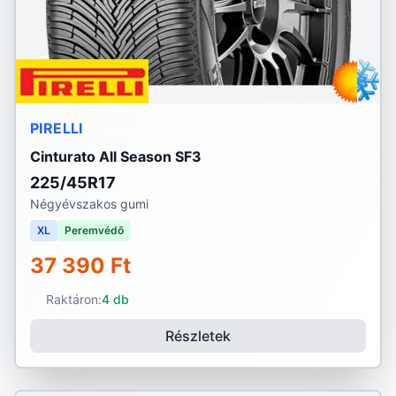
PIRELLI
Cinturato All Season SF3
225/45R17
Négyévszakos gumi
XL
Peremvédő
37 390 Ft
Raktáron:
4 db
Részletek