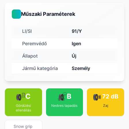
Műszaki Paraméterek
LI/SI
91/Y
Peremvédő
Igen
Állapot
Új
Jármű kategória
Személy
C
B
72 dB
Gördülési
Nedves tapadás
Zaj
ellenállás
Snow grip