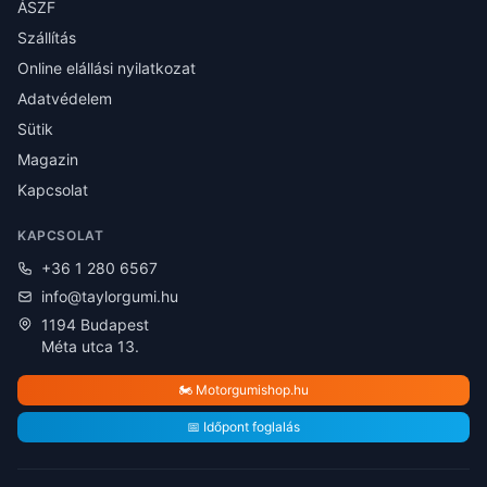
ÁSZF
Szállítás
Online elállási nyilatkozat
Adatvédelem
Sütik
Magazin
Kapcsolat
KAPCSOLAT
+36 1 280 6567
info@taylorgumi.hu
1194 Budapest
Méta utca 13.
🏍️ Motorgumishop.hu
📅 Időpont foglalás