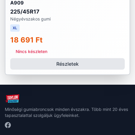
A909
225/45R17
Négyévszakos gumi
XL
18 691 Ft
Nincs készleten
Részletek
Minőségi gumiabroncsok minden évszakra. Több mint 20 éves
tapasztalattal szolgáljuk ügyfeleinket.