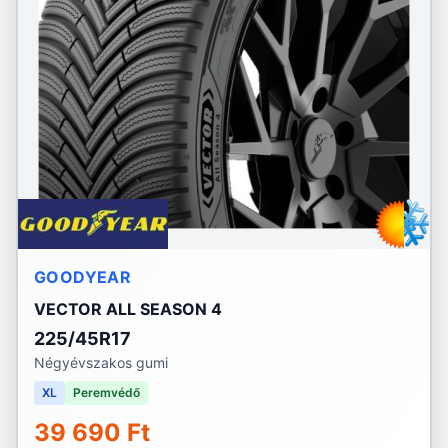
GOODYEAR
VECTOR ALL SEASON 4
225/45R17
Négyévszakos gumi
XL
Peremvédő
39 690 Ft