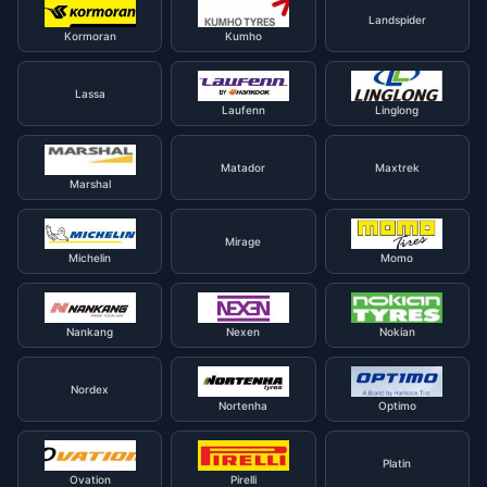
Landspider
Kormoran
Kumho
Lassa
Laufenn
Linglong
Matador
Maxtrek
Marshal
Mirage
Michelin
Momo
Nankang
Nexen
Nokian
Nordex
Nortenha
Optimo
Platin
Ovation
Pirelli