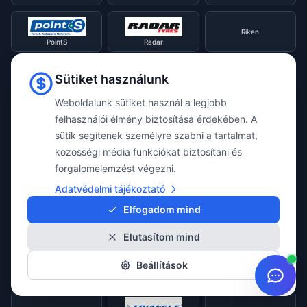
Riken
PointS
Radar
Sütiket használunk
RoadX
Rotalla
Royal Black
Weboldalunk sütiket használ a legjobb
felhasználói élmény biztosítása érdekében. A
sütik segítenek személyre szabni a tartalmat,
Sailun
Sava
Sebring
közösségi média funkciókat biztosítani és
forgalomelemzést végezni.
Security
Semperit
Sonix
Adatvédelmi tájékoztató
Elfogadom mind
Sportiva
Sumitomo
Sunny
Elutasítom mind
Beállítások
Tourador
Taurus
Toyo