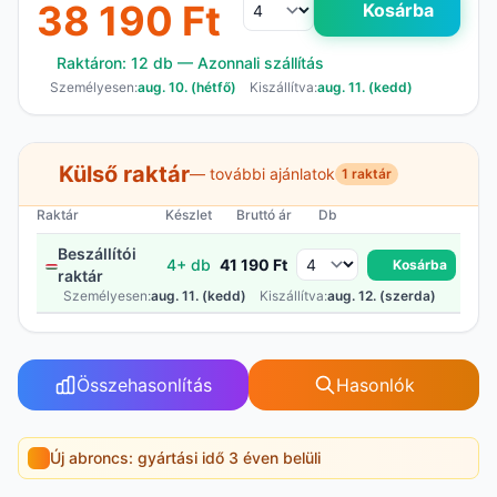
38 190 Ft
Kosárba
Raktáron: 12 db — Azonnali szállítás
Személyesen:
aug. 10. (hétfő)
Kiszállítva:
aug. 11. (kedd)
Külső raktár
— további ajánlatok
1 raktár
Raktár
Készlet
Bruttó ár
Db
Beszállítói
4+ db
41 190 Ft
Kosárba
raktár
Személyesen:
aug. 11. (kedd)
Kiszállítva:
aug. 12. (szerda)
Összehasonlítás
Hasonlók
Új abroncs: gyártási idő 3 éven belüli