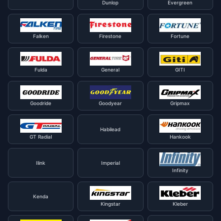
Dunlop
Evergreen
Falken
Firestone
Fortune
Fulda
General
GITI
Goodride
Goodyear
Gripmax
Habilead
GT Radial
Hankook
Ilink
Imperial
Infinity
Kenda
Kingstar
Kleber