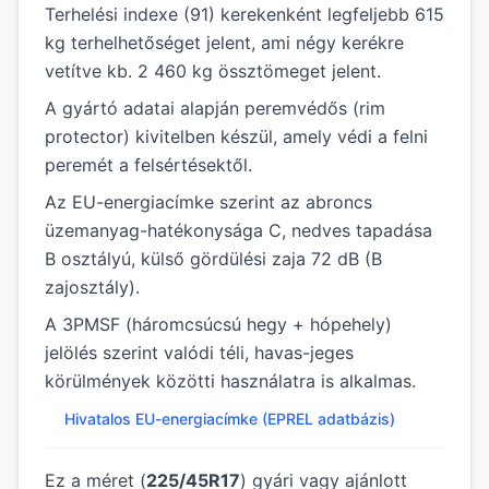
Terhelési indexe (91) kerekenként legfeljebb 615
kg terhelhetőséget jelent, ami négy kerékre
vetítve kb. 2 460 kg össztömeget jelent.
A gyártó adatai alapján peremvédős (rim
protector) kivitelben készül, amely védi a felni
peremét a felsértésektől.
Az EU-energiacímke szerint az abroncs
üzemanyag-hatékonysága C, nedves tapadása
B osztályú, külső gördülési zaja 72 dB (B
zajosztály).
A 3PMSF (háromcsúcsú hegy + hópehely)
jelölés szerint valódi téli, havas-jeges
körülmények közötti használatra is alkalmas.
Hivatalos EU-energiacímke (EPREL adatbázis)
Ez a méret (
225/45R17
) gyári vagy ajánlott