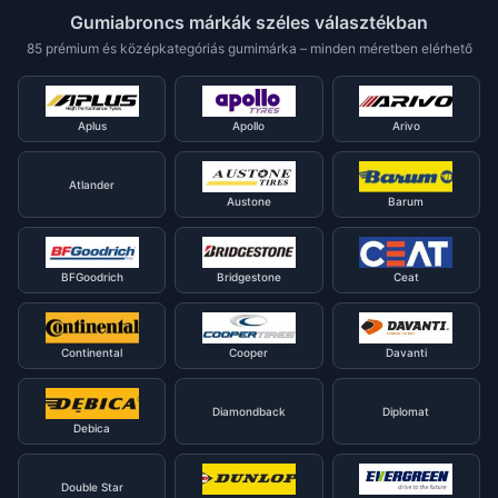
Gumiabroncs márkák széles választékban
85 prémium és középkategóriás gumimárka – minden méretben elérhető
Aplus
Apollo
Arivo
Atlander
Austone
Barum
BFGoodrich
Bridgestone
Ceat
Continental
Cooper
Davanti
Diamondback
Diplomat
Debica
Double Star