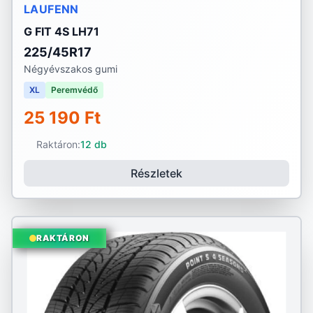
LAUFENN
G FIT 4S LH71
225/45R17
Négyévszakos gumi
XL
Peremvédő
25 190 Ft
Raktáron:
12 db
Részletek
RAKTÁRON