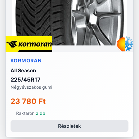
KORMORAN
All Season
225/45R17
Négyévszakos gumi
23 780 Ft
Raktáron:
2 db
Részletek