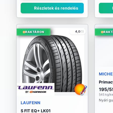
Részletek és rendelés
4,0
(1)
RAKTÁRON
RAKT
MICHE
Primac
195/5
545 kg/k
Nyári g
LAUFENN
S FIT EQ+ LK01