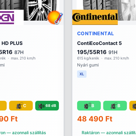
N
CONTINENTAL
 HD PLUS
ContiEcoContact 5
5R16
195/55R16
87H
91H
erék
·
max. 210 km/h
615 kg/kerék
·
max. 210 km/h
umi
Nyári gumi
XL
C
C
B
B
68 dB
90 Ft
48 490 Ft
on — azonnali szállítás
Raktáron — azonnali szállí