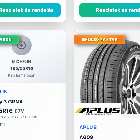
Részletek és rendelés
Részletek és rend
ÁRON
KÜLSŐ RAKTÁR
MICHELIN
195/55R16
Kép hamarosan
LIN
y 3 GRNX
5R16
87V
erék
·
max. 240 km/h
umi
APLUS
A609