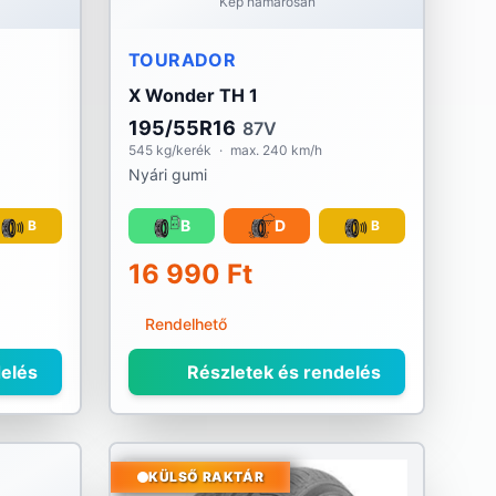
Kép hamarosan
TOURADOR
X Wonder TH 1
195/55R16
87V
545 kg/kerék
·
max. 240 km/h
Nyári gumi
B
D
B
B
16 990 Ft
Rendelhető
elés
Részletek és rendelés
KÜLSŐ RAKTÁR