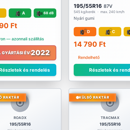
195/55R16
87V
545 kg/kerék
·
max. 240 km/h
C
A
68 dB
Nyári gumi
90 Ft
D
C
on — azonnali szállítás
14 790 Ft
2022
️ GYÁRTÁSI ÉV:
Rendelhető
Részletek és rendelés
Részletek és rend
Ő RAKTÁR
KÜLSŐ RAKTÁR
ROADX
TRACMAX
195/55R16
195/55R16