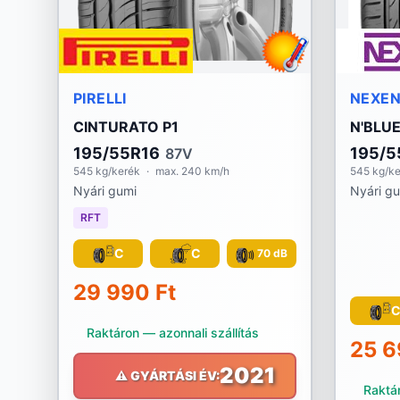
PIRELLI
NEXE
CINTURATO P1
N'BLUE
195/55R16
195/5
87V
545 kg/kerék
·
max. 240 km/h
545 kg/k
Nyári gumi
Nyári g
RFT
C
C
70 dB
29 990 Ft
Raktáron — azonnali szállítás
25 6
2021
⚠️ GYÁRTÁSI ÉV:
Raktár