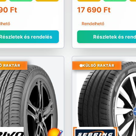
90 Ft
17 690 Ft
lhető
Rendelhető
Részletek és rendelés
Részletek és rend
Ő RAKTÁR
KÜLSŐ RAKTÁR