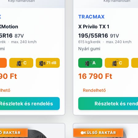
Kép hamarosan
Kép hamarosan
X
TRACMAX
XMotion
X Privilo TX 1
5R16
195/55R16
87V
91V
erék
·
max. 240 km/h
615 kg/kerék
·
max. 240 km/h
umi
Nyári gumi
C
A
C
71 dB
90 Ft
16 790 Ft
lhető
Rendelhető
Részletek és rendelés
Részletek és rend
Ő RAKTÁR
KÜLSŐ RAKTÁR