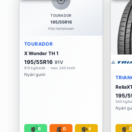
TOURADOR
195/55R16
Kép hamarosan
TOURADOR
X Wonder TH 1
195/55R16
91V
615 kg/kerék
·
max. 240 km/h
Nyári gumi
TRIAN
ReliaX
195/5
545 kg/k
Nyári g
B
D
B