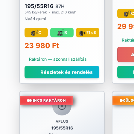
195/55R16
87H
545 kg/kerék
·
max. 210 km/h
Nyári gumi
29 9
C
B
71 dB
Raktár
23 980 Ft
⚠
Raktáron — azonnali szállítás
Részletek és rendelés
NINCS RAKTÁRON
KÜLS
APLUS
195/55R16