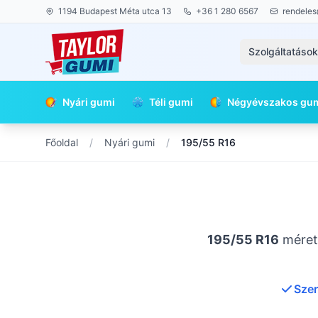
1194 Budapest Méta utca 13
+36 1 280 6567
rendeles
Szolgáltatáso
Nyári gumi
Téli gumi
Négyévszakos gu
Főoldal
/
Nyári gumi
/
195/55 R16
195/55 R16
méretű
Szer