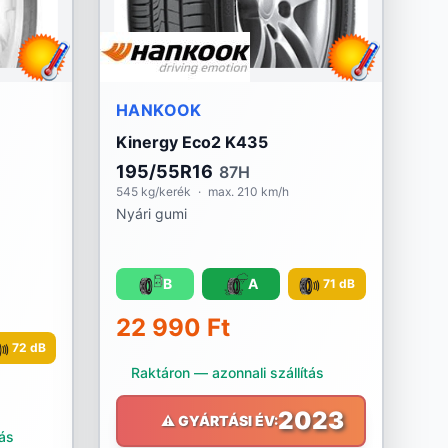
HANKOOK
Kinergy Eco2 K435
195/55R16
87H
545 kg/kerék
·
max. 210 km/h
Nyári gumi
B
A
71 dB
22 990 Ft
72 dB
Raktáron — azonnali szállítás
2023
⚠️ GYÁRTÁSI ÉV:
tás