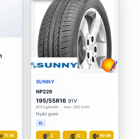
1
SUNNY
NP226
195/55R16
91V
615 kg/kerék
·
max. 240 km/h
Nyári gumi
XL
C
C
71 dB
69 dB