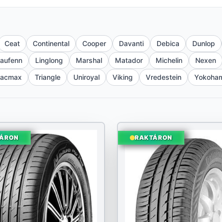
Ceat
Continental
Cooper
Davanti
Debica
Dunlop
aufenn
Linglong
Marshal
Matador
Michelin
Nexen
racmax
Triangle
Uniroyal
Viking
Vredestein
Yokoha
ÁRON
RAKTÁRON