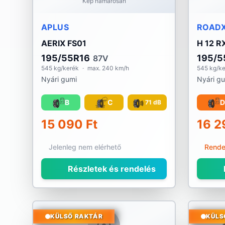
Kép hamarosan
APLUS
ROAD
AERIX FS01
H 12 R
195/55R16
195/5
87V
545 kg/kerék
·
max. 240 km/h
545 kg/k
Nyári gumi
Nyári g
B
C
D
71 dB
15 090 Ft
16 2
Jelenleg nem elérhető
Rende
Részletek és rendelés
KÜLSŐ RAKTÁR
KÜLS