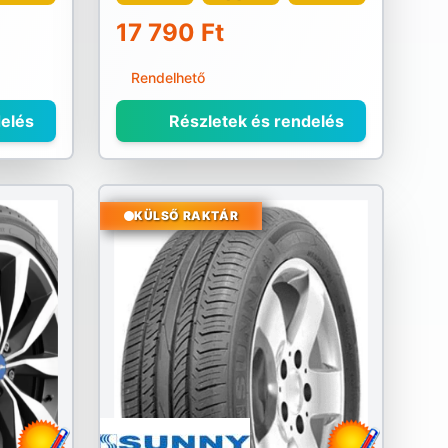
17 790 Ft
Rendelhető
elés
Részletek és rendelés
KÜLSŐ RAKTÁR