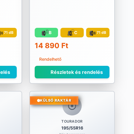
B
C
71 dB
71 dB
14 890 Ft
Rendelhető
elés
Részletek és rendelés
KÜLSŐ RAKTÁR
TOURADOR
195/55R16