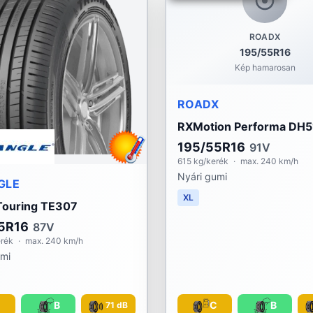
ROADX
195/55R16
Kép hamarosan
ROADX
RXMotion Performa DH5
195/55R16
91V
615 kg/kerék
·
max. 240 km/h
Nyári gumi
GLE
XL
Touring TE307
5R16
87V
erék
·
max. 240 km/h
umi
C
B
C
B
71 dB