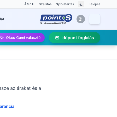
Á.SZ.F.
Szállítás
Nyitvatartás
Belépés
lat
Időpont foglalás
Okos Gumi választó
ssze az árakat és a
garancia