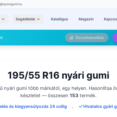
@taylorgumi.hu
k
Segédletek
Katalógus
Magazin
Kapcso
mi
Összehasonlítás
195/55 R16 nyári gumi
 nyári gumi több márkától, egy helyen. Hasonlítsa ö
készletet — összesen
153
termék.
elés és kiegyensúlyozás 24 collig
Hivatalos gyári 
•