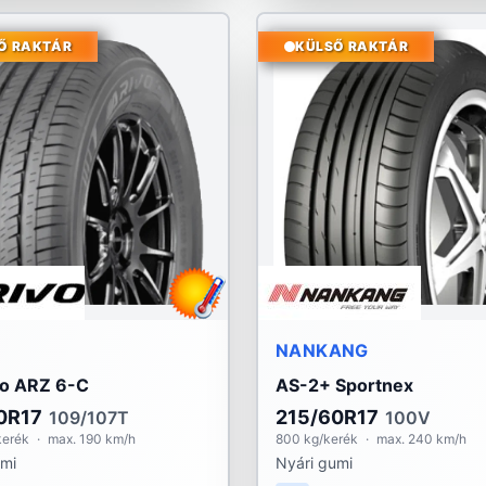
Ő RAKTÁR
KÜLSŐ RAKTÁR
NANKANG
to ARZ 6-C
AS-2+ Sportnex
0R17
215/60R17
109/107T
100V
kerék
·
max. 190 km/h
800 kg/kerék
·
max. 240 km/h
umi
Nyári gumi