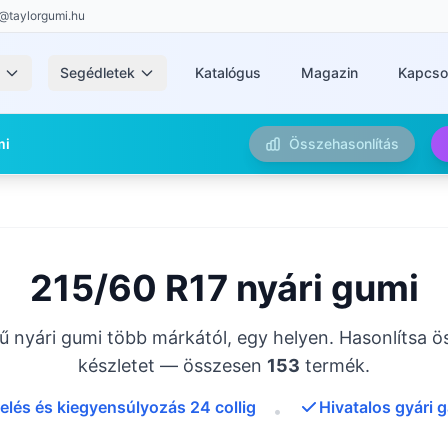
@taylorgumi.hu
k
Segédletek
Katalógus
Magazin
Kapcso
mi
Összehasonlítás
215/60 R17 nyári gumi
 nyári gumi több márkától, egy helyen. Hasonlítsa ös
készletet — összesen
153
termék.
elés és kiegyensúlyozás 24 collig
Hivatalos gyári 
•