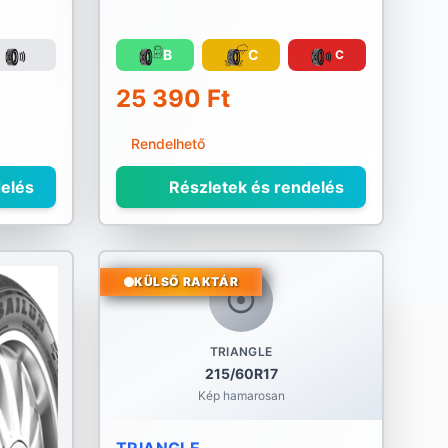
B
C
C
25 390 Ft
Rendelhető
elés
Részletek és rendelés
KÜLSŐ RAKTÁR
TRIANGLE
215/60R17
Kép hamarosan