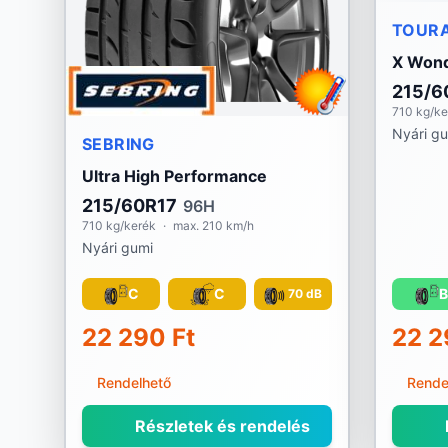
TOUR
X Wond
215/6
710 kg/ke
Nyári g
SEBRING
Ultra High Performance
215/60R17
96H
710 kg/kerék
·
max. 210 km/h
Nyári gumi
C
C
B
70 dB
22 290 Ft
22 2
Rendelhető
Rende
Részletek és rendelés