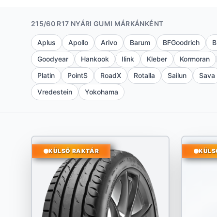
215/60 R17 NYÁRI GUMI MÁRKÁNKÉNT
Aplus
Apollo
Arivo
Barum
BFGoodrich
B
Goodyear
Hankook
Ilink
Kleber
Kormoran
Platin
PointS
RoadX
Rotalla
Sailun
Sava
Vredestein
Yokohama
KÜLSŐ RAKTÁR
KÜLS