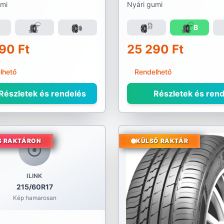
umi
Nyári gumi
B
90 Ft
25 290 Ft
lhető
Rendelhető
Részletek és rendelés
Részletek és rend
S RAKTÁRON
KÜLSŐ RAKTÁR
ILINK
215/60R17
Kép hamarosan