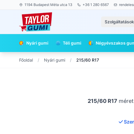
1194 Budapest Méta utca 13
+36 1 280 6567
rendeles
Szolgáltatáso
Nyári gumi
Téli gumi
Négyévszakos gu
Főoldal
/
Nyári gumi
/
215/60 R17
215/60 R17
méretű
Szer