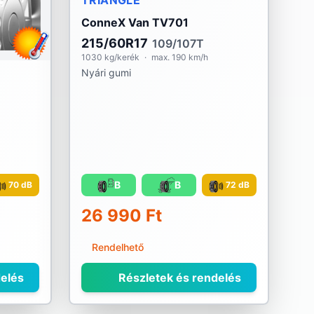
TRIANGLE
ConneX Van TV701
215/60R17
109/107T
1030 kg/kerék
·
max. 190 km/h
Nyári gumi
B
B
70 dB
72 dB
26 990 Ft
Rendelhető
elés
Részletek és rendelés