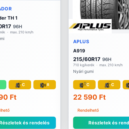
ADOR
er TH 1
0R17
96H
rék
·
max. 210 km/h
umi
APLUS
A919
215/60R17
96H
710 kg/kerék
·
max. 210 km/h
Nyári gumi
C
C
C
B
90 Ft
22 590 Ft
lhető
Rendelhető
Részletek és rendelés
Részletek és rend