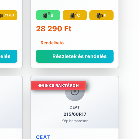
B
C
71 dB
B
28 290 Ft
Rendelhető
elés
Részletek és rendelés
NINCS RAKTÁRON
CEAT
215/60R17
Kép hamarosan
CEAT