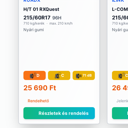
ROADX
ILINK
H/T 01 RXQuest
L-COM
215/60R17
215/6
96H
710 kg/kerék
·
max. 210 km/h
710 kg/ke
Nyári gumi
Nyári g
D
C
71 dB
25 690 Ft
26 4
Rendelhető
Jelen
Részletek és rendelés