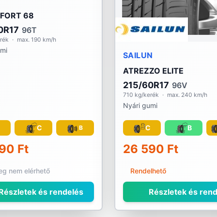
FORT 68
0R17
96T
rék
·
max. 190 km/h
umi
SAILUN
ATREZZO ELITE
215/60R17
96V
710 kg/kerék
·
max. 240 km/h
Nyári gumi
C
C
C
B
B
90 Ft
26 590 Ft
leg nem elérhető
Rendelhető
Részletek és rendelés
Részletek és rend