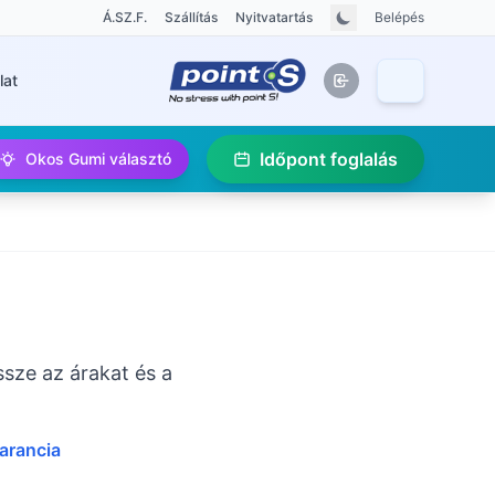
Á.SZ.F.
Szállítás
Nyitvatartás
Belépés
lat
Időpont foglalás
Okos Gumi választó
sze az árakat és a
garancia