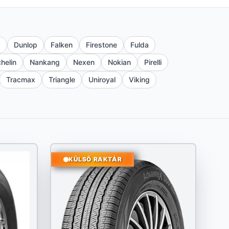
a
Dunlop
Falken
Firestone
Fulda
helin
Nankang
Nexen
Nokian
Pirelli
Tracmax
Triangle
Uniroyal
Viking
KÜLSŐ RAKTÁR