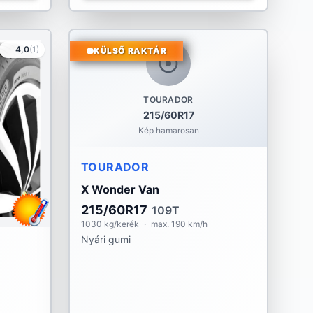
4,0
(1)
KÜLSŐ RAKTÁR
TOURADOR
215/60R17
Kép hamarosan
TOURADOR
X Wonder Van
215/60R17
109T
1030 kg/kerék
·
max. 190 km/h
Nyári gumi