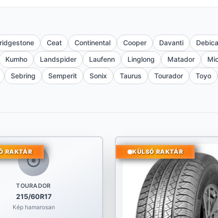
ridgestone
Ceat
Continental
Cooper
Davanti
Debic
Kumho
Landspider
Laufenn
Linglong
Matador
Mic
Sebring
Semperit
Sonix
Taurus
Tourador
Toyo
Ő RAKTÁR
KÜLSŐ RAKTÁR
TOURADOR
215/60R17
Kép hamarosan