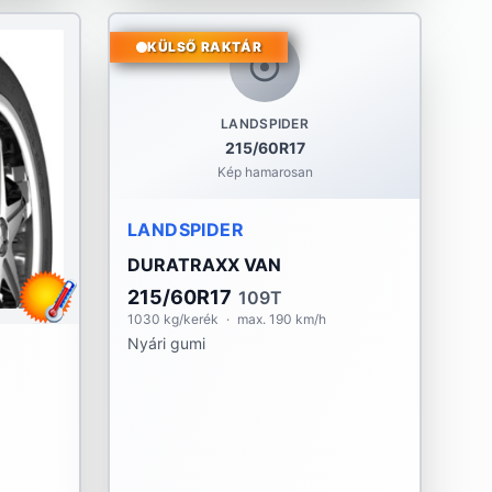
KÜLSŐ RAKTÁR
LANDSPIDER
215/60R17
Kép hamarosan
LANDSPIDER
DURATRAXX VAN
215/60R17
109T
1030 kg/kerék
·
max. 190 km/h
Nyári gumi