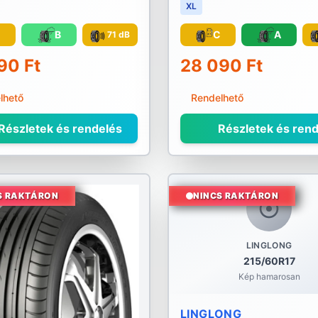
XL
C
B
C
A
71 dB
90 Ft
28 090 Ft
lhető
Rendelhető
Részletek és rendelés
Részletek és rend
S RAKTÁRON
NINCS RAKTÁRON
LINGLONG
215/60R17
Kép hamarosan
LINGLONG