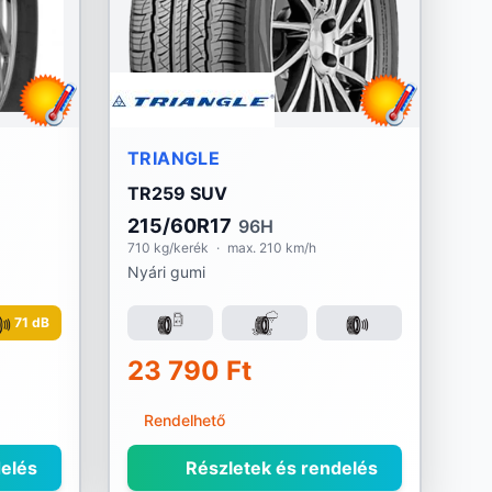
TRIANGLE
TR259 SUV
215/60R17
96H
710 kg/kerék
·
max. 210 km/h
Nyári gumi
71 dB
23 790 Ft
Rendelhető
elés
Részletek és rendelés