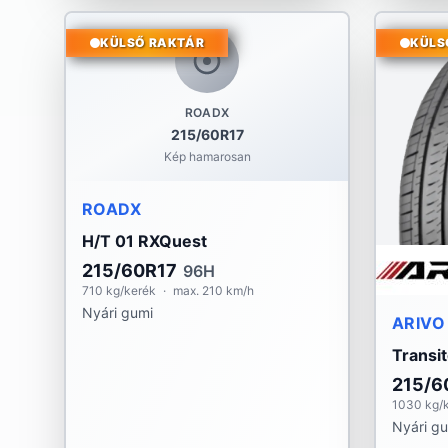
KÜLSŐ RAKTÁR
KÜLS
ROADX
215/60R17
Kép hamarosan
ROADX
H/T 01 RXQuest
215/60R17
96H
710 kg/kerék
·
max. 210 km/h
Nyári gumi
ARIVO
Transi
215/6
1030 kg/
Nyári g