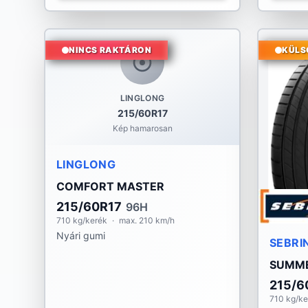
NINCS RAKTÁRON
KÜLS
LINGLONG
215/60R17
Kép hamarosan
LINGLONG
COMFORT MASTER
215/60R17
96H
710 kg/kerék
·
max. 210 km/h
Nyári gumi
SEBRI
SUMME
215/6
710 kg/ke