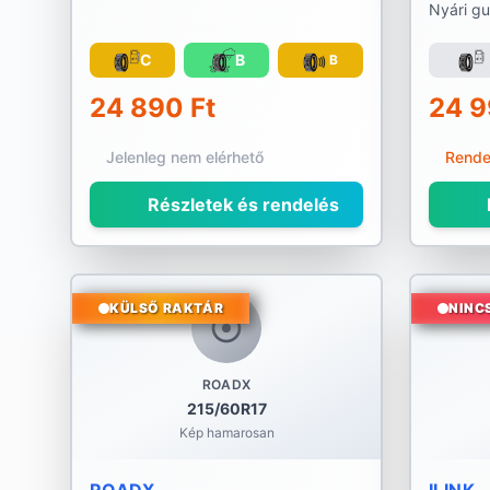
Nyári g
C
B
B
24 890 Ft
24 9
Jelenleg nem elérhető
Rende
Részletek és rendelés
KÜLSŐ RAKTÁR
NINC
ROADX
215/60R17
Kép hamarosan