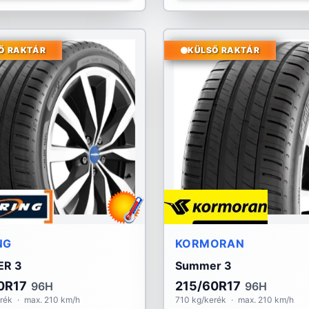
Ő RAKTÁR
KÜLSŐ RAKTÁR
NG
KORMORAN
R 3
Summer 3
0R17
215/60R17
96H
96H
rék
·
max. 210 km/h
710 kg/kerék
·
max. 210 km/h