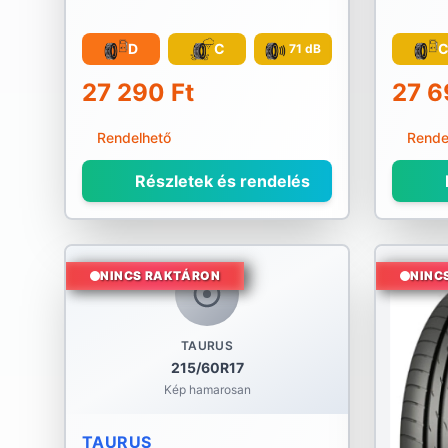
D
C
71 dB
27 290 Ft
27 6
Rendelhető
Rende
Részletek és rendelés
NINCS RAKTÁRON
NINC
TAURUS
215/60R17
Kép hamarosan
TAURUS