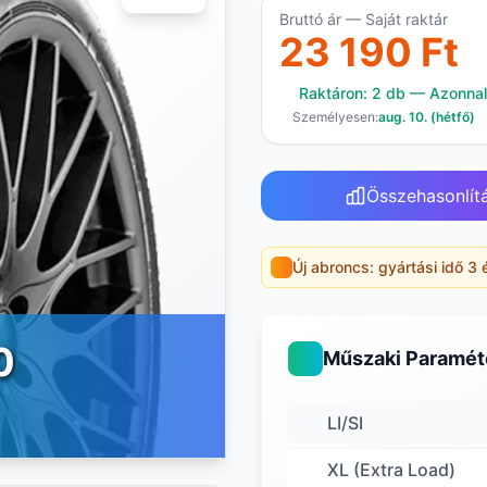
Bruttó ár — Saját raktár
23 190 Ft
Raktáron: 2 db — Azonnali
Személyesen:
aug. 10. (hétfő)
Összehasonlít
Új abroncs: gyártási idő 3 
0
Műszaki Paramét
LI/SI
XL (Extra Load)