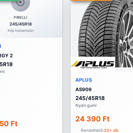
PIRELLI
245/45R18
Kép hamarosan
I
GY 2
5R18
umi
APLUS
AS909
245/45R18
Nyári gumi
24 390 Ft
50 Ft
Rendelhető:
20+ db