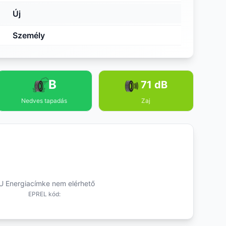
Új
Személy
B
71 dB
Nedves tapadás
Zaj
U Energiacímke nem elérhető
EPREL kód: