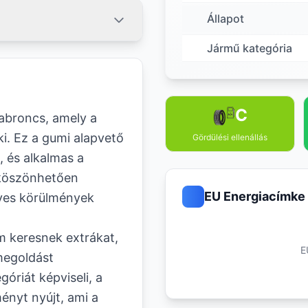
Állapot
Jármű kategória
C
abroncs, amely a
ki. Ez a gumi alapvető
Gördülési ellenállás
, és alkalmas a
 köszönhetően
EU Energiacímke
dves körülmények
m keresnek extrákat,
E
megoldást
óriát képviseli, a
ényt nyújt, ami a