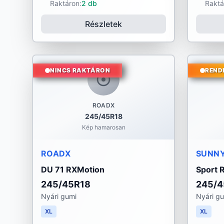
Raktáron:
2 db
Raktá
Részletek
NINCS RAKTÁRON
REND
ROADX
245/45R18
Kép hamarosan
ROADX
SUNN
DU 71 RXMotion
Sport 
245/45R18
245/4
Nyári gumi
Nyári g
XL
XL