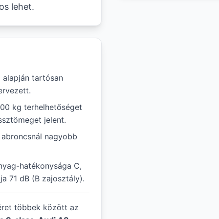
s lehet.
 alapján tartósan
rvezett.
800 kg terhelhetőséget
ssztömeget jelent.
ál abroncsnál nagyobb
anyag-hatékonysága C,
a 71 dB (B zajosztály).
éret többek között az