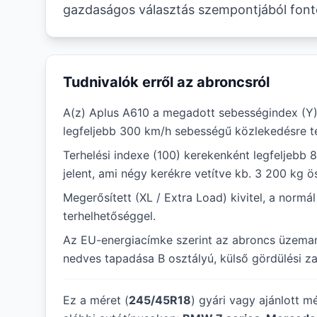
gazdaságos választás szempontjából fonto
Tudnivalók erről az abroncsról
A(z) Aplus A610 a megadott sebességindex (Y)
legfeljebb 300 km/h sebességű közlekedésre te
Terhelési indexe (100) kerekenként legfeljebb 
jelent, ami négy kerékre vetítve kb. 3 200 kg ö
Megerősített (XL / Extra Load) kivitel, a norm
terhelhetőséggel.
Az EU-energiacímke szerint az abroncs üzem
nedves tapadása B osztályú, külső gördülési zaj
Ez a méret (
245/45R18
) gyári vagy ajánlott m