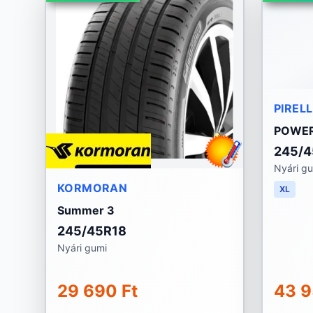
PIRELL
POWER
245/4
Nyári g
KORMORAN
XL
Summer 3
245/45R18
Nyári gumi
29 690 Ft
43 9