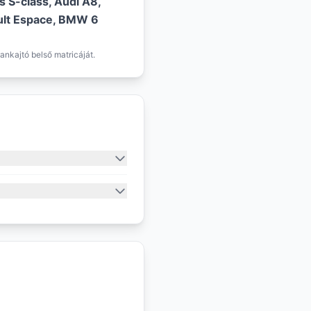
 S-class, Audi A8,
ault Espace, BMW 6
ankajtó belső matricáját.