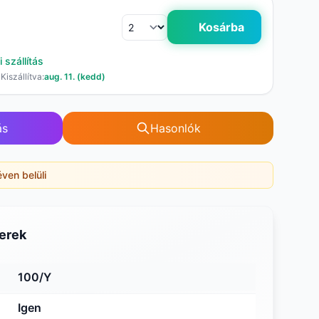
Kosárba
 szállítás
Kiszállítva:
aug. 11. (kedd)
ás
Hasonlók
éven belüli
erek
100/Y
Igen