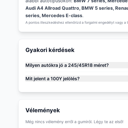
alábbi autótípusokon:
BMW 7 series, Mercedes
Audi A4 Allroad Quattro, BMW 5 series, Ren
series, Mercedes E-class
.
A pontos illeszkedéshez ellenőrizd a forgalmi engedélyt vagy a t
Gyakori kérdések
Milyen autókra jó a 245/45R18 méret?
Mit jelent a 100Y jelölés?
Vélemények
Még nincs vélemény erről a gumiról. Légy te az első!