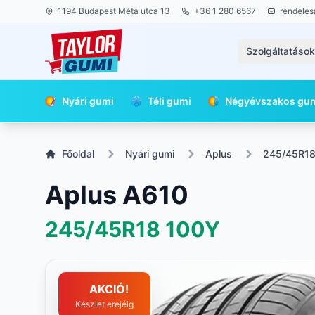
1194 Budapest Méta utca 13
+36 1 280 6567
rendeles
Szolgáltatáso
Nyári gumi
Téli gumi
Négyévszakos gu
Főoldal
Nyári gumi
Aplus
245/45R1
Aplus A610
245/45R18
100Y
AKCIÓ!
Készlet erejéig