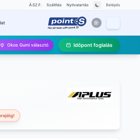
Á.SZ.F.
Szállítás
Nyitvatartás
Belépés
lat
Időpont foglalás
Okos Gumi választó
rejéig!