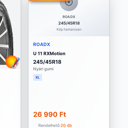
ROADX
245/45R18
Kép hamarosan
ROADX
U 11 RXMotion
245/45R18
Nyári gumi
XL
26 990 Ft
Rendelhető:
20 db