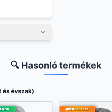
🔍 Hasonló termékek
 és évszak)
ÁRON
RENDELÉSRE