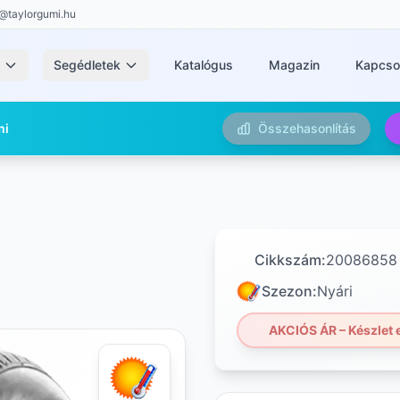
@taylorgumi.hu
k
Segédletek
Katalógus
Magazin
Kapcso
mi
Összehasonlítás
8
Cikkszám:
20086858
Szezon:
Nyári
AKCIÓS ÁR – Készlet e