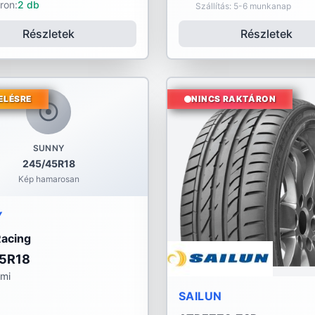
ron:
2 db
Szállítás: 5-6 munkanap
Részletek
Részletek
ELÉSRE
NINCS RAKTÁRON
SUNNY
245/45R18
Kép hamarosan
Y
Racing
5R18
umi
SAILUN