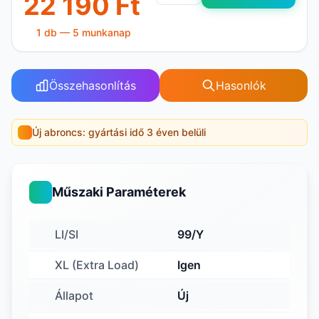
22 190 Ft
1 db — 5 munkanap
Összehasonlítás
Hasonlók
Új abroncs: gyártási idő 3 éven belüli
Műszaki Paraméterek
LI/SI
99/Y
XL (Extra Load)
Igen
Állapot
Új