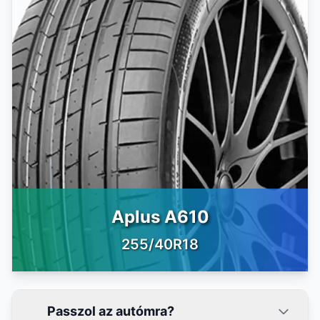
Aplus A610
255/40R18
Passzol az autómra?