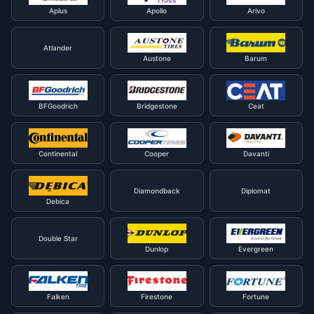
Aplus
Apollo
Arivo
Atlander
Austone
Barum
BFGoodrich
Bridgestone
Ceat
Continental
Cooper
Davanti
Diamondback
Diplomat
Debica
Double Star
Dunlop
Evergreen
Falken
Firestone
Fortune