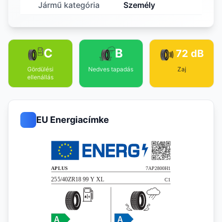
Jármű kategória
Személy
C
B
72 dB
Gördülési
Nedves tapadás
Zaj
ellenállás
EU Energiacímke