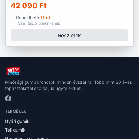
42 090 Ft
Rendelhető:
11 db
Szállítás: 5-6 munkanap
Részletek
Minőségi gumiabroncsok minden évszakra. Több mint 20 éves
tapasztalattal szolgáljuk ügyfeleinket.
TERMÉKEK
Nyári gumik
Téli gumik
Négyévszakos gumik