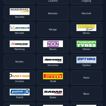
Laufenn
Linglong
Matador
Maxtrek
Marshal
Mirage
Michelin
Momo
Nankang
Nexen
Nokian
Nordex
Nortenha
Optimo
Platin
Ovation
Pirelli
Riken
PointS
Radar