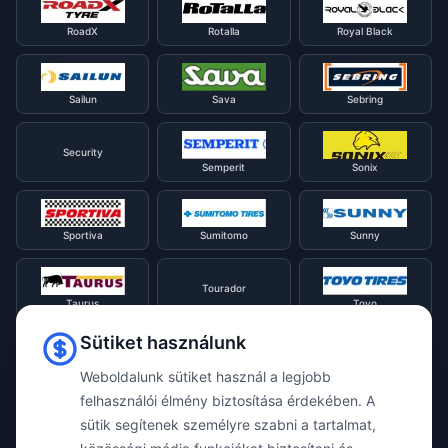
RoadX
Rotalla
Royal Black
Sailun
Sava
Sebring
Security
Semperit
Sonix
Sportiva
Sumitomo
Sunny
Tourador
Taurus
Toyo
Sütiket használunk
Tracmax
Tristar
Triangle
Weboldalunk sütiket használ a legjobb
felhasználói élmény biztosítása érdekében. A
sütik segítenek személyre szabni a tartalmat,
Viking
Voyager
Uniroyal