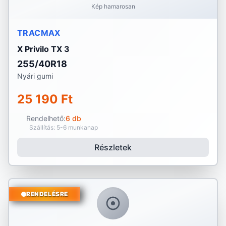
Kép hamarosan
TRACMAX
X Privilo TX 3
255/40R18
Nyári gumi
25 190 Ft
Rendelhető:
6 db
Szállítás: 5-6 munkanap
Részletek
RENDELÉSRE