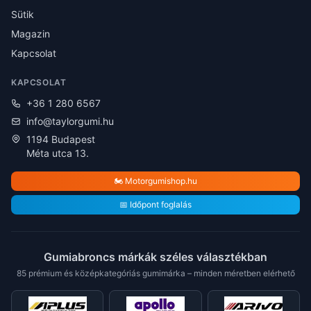
Sütik
Magazin
Kapcsolat
KAPCSOLAT
+36 1 280 6567
info@taylorgumi.hu
1194 Budapest
Méta utca 13.
🏍️ Motorgumishop.hu
📅 Időpont foglalás
Gumiabroncs márkák széles választékban
85 prémium és középkategóriás gumimárka – minden méretben elérhető