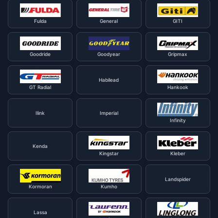
Fulda
General
GITI
Goodride
Goodyear
Gripmax
Habilead
GT Radial
Hankook
Ilink
Imperial
Infinity
Kenda
Kingstar
Kleber
Landspider
Kormoran
Kumho
Lassa