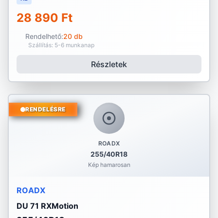
28 890 Ft
Rendelhető:
20 db
Szállítás: 5-6 munkanap
Részletek
RENDELÉSRE
ROADX
255/40R18
Kép hamarosan
ROADX
DU 71 RXMotion