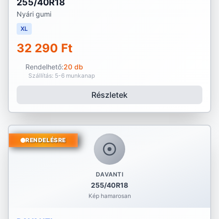
255/40R18
Nyári gumi
XL
32 290 Ft
Rendelhető:
20 db
Szállítás: 5-6 munkanap
Részletek
RENDELÉSRE
DAVANTI
255/40R18
Kép hamarosan