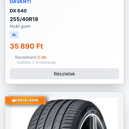
DAVANTI
DX 640
255/40R18
Nyári gumi
XL
35 890 Ft
Rendelhető:
2 db
Szállítás: 5-6 munkanap
Részletek
RENDELÉSRE