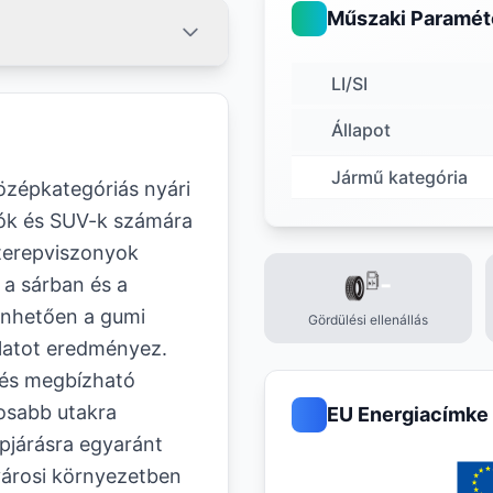
Műszaki Paramét
LI/SI
Állapot
Jármű kategória
zépkategóriás nyári
rók és SUV-k számára
 terepviszonyok
-
t a sárban és a
nhetően a gumi
Gördülési ellenállás
álatot eredményez.
, és megbízható
dosabb utakra
EU Energiacímke
pjárásra egyaránt
városi környezetben