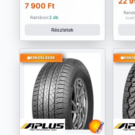
22 9
7 900 Ft
Rende
Raktáron:
2 db
Száll
Részletek
RENDELÉSRE
REND