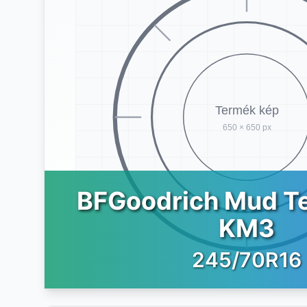
BFGoodrich Mud Te
KM3
245/70R16