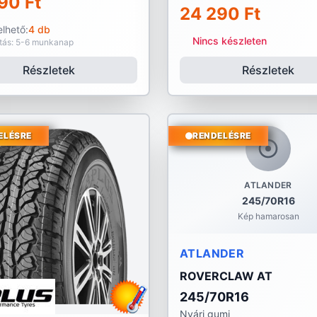
90 Ft
24 290 Ft
lhető:
4 db
Nincs készleten
ítás: 5-6 munkanap
Részletek
Részletek
ELÉSRE
RENDELÉSRE
ATLANDER
245/70R16
Kép hamarosan
ATLANDER
ROVERCLAW AT
245/70R16
Nyári gumi