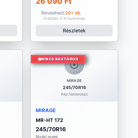
26 090 Ft
Rendelhető:
20+ db
Szállítás: 5-6 munkanap
Részletek
NINCS RAKTÁRON
MIRAGE
245/70R16
Kép hamarosan
MIRAGE
MR-HT 172
245/70R16
Nyári gumi