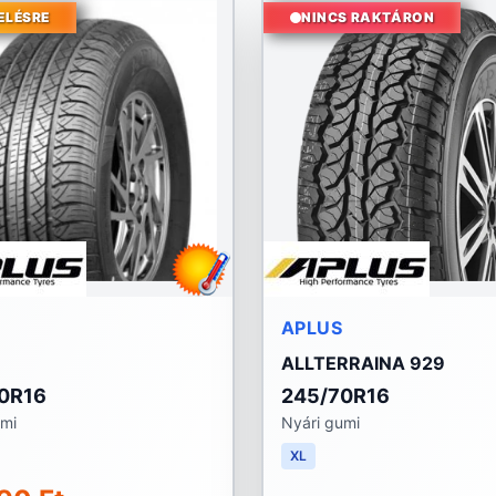
ELÉSRE
NINCS RAKTÁRON
APLUS
ALLTERRAINA 929
0R16
245/70R16
umi
Nyári gumi
XL