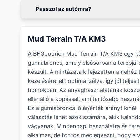
Passzol az autómra?
Mud Terrain T/A KM3
A BFGoodrich Mud Terrain T/A KM3 egy kö
gumiabroncs, amely elsősorban a terepjá
készült. A mintázata kifejezetten a nehéz
kezelésére lett optimalizálva, így jól teljesí
homokban. Az anyaghasználatának köszö
ellenálló a kopással, ami tartósabb haszn
Ez a gumiabroncs jó ár/érték arányt kínál
választás lehet azok számára, akik kalan
vágyanak. Mindennapi használatra és tere
alkalmas, de fontos megjegyezni, hogy a 