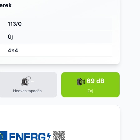
erek
113/Q
Új
4x4
-
69 dB
Nedves tapadás
Zaj