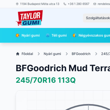
1194 Budapest Méta utca 13
+36 1 280 6567
rendeles
Szolgáltatáso
Nyári gumi
Téli gumi
Négyévszakos gu
Főoldal
Nyári gumi
BFGoodrich
245/
BFGoodrich Mud Terr
245/70R16
113Q