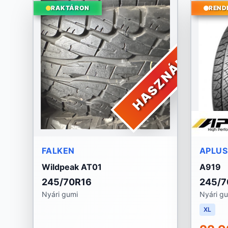
RAKTÁRON
REND
HASZNÁLT
FALKEN
APLUS
Wildpeak AT01
A919
245/70R16
245/7
Nyári gumi
Nyári g
XL