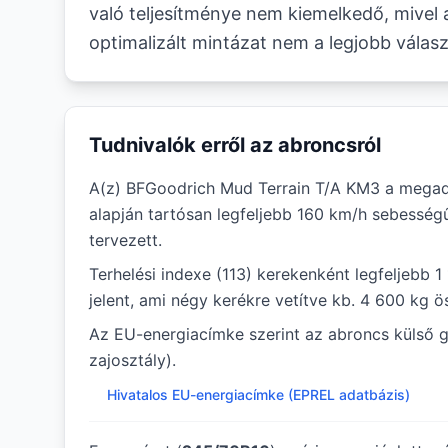
való teljesítménye nem kiemelkedő, mivel 
optimalizált mintázat nem a legjobb válasz
Tudnivalók erről az abroncsról
A(z) BFGoodrich Mud Terrain T/A KM3 a megad
alapján tartósan legfeljebb 160 km/h sebesség
tervezett.
Terhelési indexe (113) kerekenként legfeljebb 1
jelent, ami négy kerékre vetítve kb. 4 600 kg ö
Az EU-energiacímke szerint az abroncs külső g
zajosztály).
Hivatalos EU-energiacímke (EPREL adatbázis)