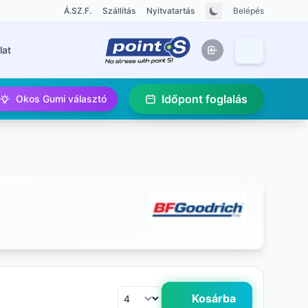
Á.SZ.F.
Szállítás
Nyitvatartás
Belépés
lat
Időpont foglalás
Okos Gumi választó
Kosárba