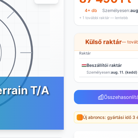
4+ db
Személyesen:
aug
+ 1 további raktár — lentebb
Külső raktár
— továb
Raktár
Beszállítói raktár
Személyesen:
aug. 11. (kedd)
rrain T/A
Összehasonlít
Új abroncs: gyártási idő 3 