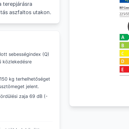
a terepjárásra
tás aszfaltos utakon.
ott sebességindex (Q)
ű közlekedésre
 150 kg terhelhetőséget
ssztömeget jelent.
ördülési zaja 69 dB (-