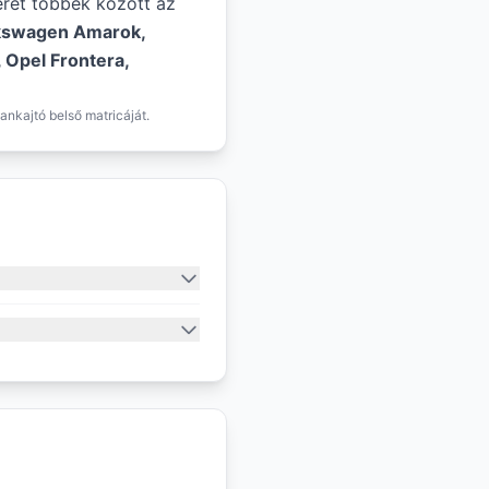
éret többek között az
kswagen Amarok,
 Opel Frontera,
ankajtó belső matricáját.