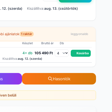
. 12. (szerda)
Kiszállítva:
aug. 13. (csütörtök)
bi ajánlatok
1 raktár
leggyorsabb
Készlet
Bruttó ár
Db
4+ db
105 490 Ft
Kosárba
Kiszállítva:
aug. 12. (szerda)
ás
Hasonlók
éven belüli