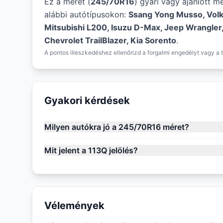
Ez a méret (
245/70R16
) gyári vagy ajánlott m
alábbi autótípusokon:
Ssang Yong Musso, Vol
Mitsubishi L200, Isuzu D-Max, Jeep Wrangler,
Chevrolet TrailBlazer, Kia Sorento
.
A pontos illeszkedéshez ellenőrizd a forgalmi engedélyt vagy a t
Gyakori kérdések
Milyen autókra jó a 245/70R16 méret?
Mit jelent a 113Q jelölés?
Vélemények