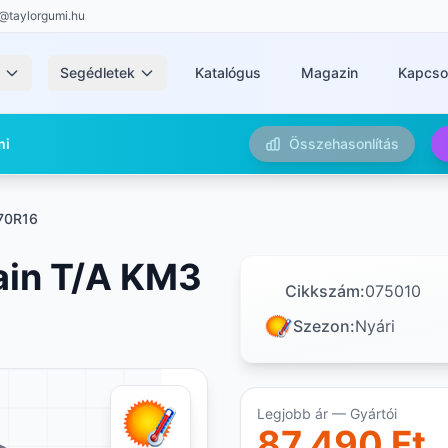
@taylorgumi.hu
k
Segédletek
Katalógus
Magazin
Kapcso
mi
Összehasonlítás
70R16
ain T/A KM3
Cikkszám:
075010
Szezon:
Nyári
Legjobb ár — Gyártói
87 490 Ft