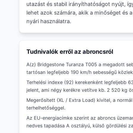
utazást és stabil irányíthatóságot nyújt, íg
lehet azok számára, akik a minőséget és a
nyári használatra.
Tudnivalók erről az abroncsról
A(z) Bridgestone Turanza T005 a megadott seb
tartósan legfeljebb 190 km/h sebességű közlek
Terhelési indexe (92) kerekenként legfeljebb 6
jelent, ami négy kerékre vetítve kb. 2 520 kg ö
Megerősített (XL / Extra Load) kivitel, a norm
terhelhetőséggel.
Az EU-energiacímke szerint az abroncs üzema
nedves tapadása A osztályú, külső gördülési zaj