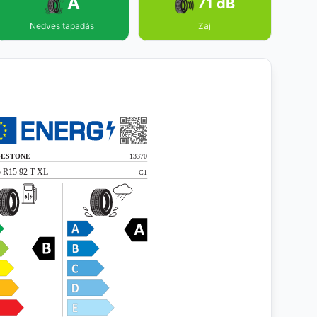
A
71 dB
Nedves tapadás
Zaj