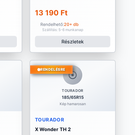
13 190 Ft
Rendelhető:
20+ db
Szállítás: 5-6 munkanap
Részletek
RENDELÉSRE
TOURADOR
185/65R15
Kép hamarosan
TOURADOR
X Wonder TH 2