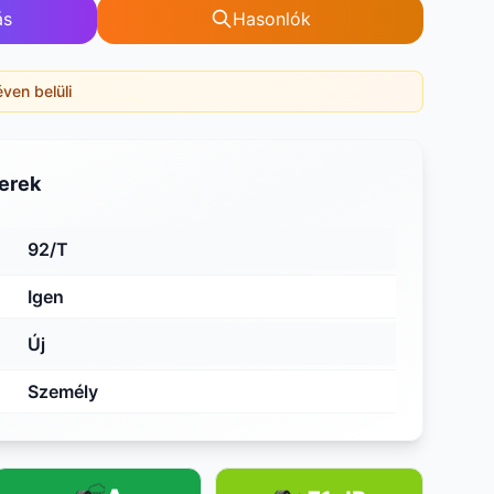
ás
Hasonlók
éven belüli
erek
92/T
Igen
Új
Személy