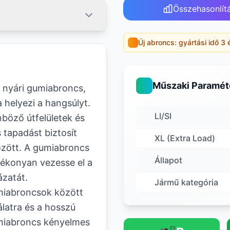
Összehasonlít
Új abroncs: gyártási idő 3 
Műszaki Paramét
 nyári gumiabroncs,
 helyezi a hangsúlyt.
LI/SI
böző útfelületek és
s tapadást biztosít
XL (Extra Load)
zött. A gumiabroncs
Állapot
tékonyan vezesse el a
ázatát.
Jármű kategória
miabroncsok között
latra és a hosszú
umiabroncs kényelmes