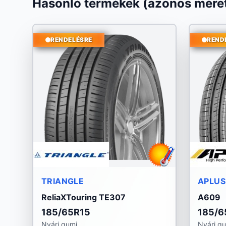
Hasonló termékek (azonos méret
RENDELÉSRE
REND
TRIANGLE
APLUS
ReliaXTouring TE307
A609
185/65R15
185/6
Nyári gumi
Nyári g