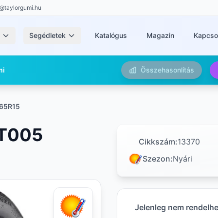
@taylorgumi.hu
k
Segédletek
Katalógus
Magazin
Kapcso
mi
Összehasonlítás
/65R15
 T005
Cikkszám:
13370
Szezon:
Nyári
Jelenleg nem rendelh