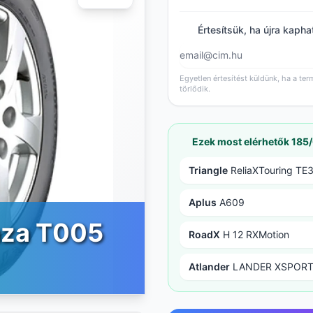
Értesítsük, ha újra kapha
Egyetlen értesítést küldünk, ha a ter
törlődik.
Ezek most elérhetők 185
Triangle
ReliaXTouring TE
Aplus
A609
nza T005
RoadX
H 12 RXMotion
Atlander
LANDER XSPORT