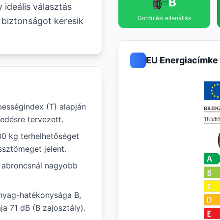
B
y ideális választás
Gördülési ellenállás
 biztonságot keresik
EU Energiacímke
ességindex (T) alapján
edésre tervezett.
30 kg terhelhetőséget
ssztömeget jelent.
ál abroncsnál nagyobb
nyag-hatékonysága B,
a 71 dB (B zajosztály).