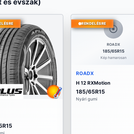
 és évszak)
ELÉSRE
RENDELÉSRE
ROADX
185/65R15
Kép hamarosan
ROADX
H 12 RXMotion
185/65R15
Nyári gumi
5R15
umi