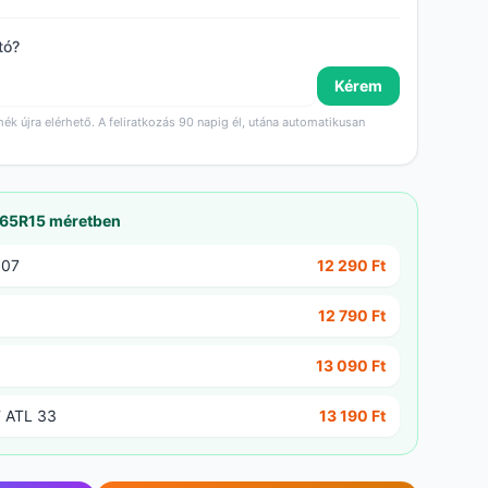
tó?
Kérem
mék újra elérhető. A feliratkozás 90 napig él, utána automatikusan
/65R15 méretben
307
12 290 Ft
12 790 Ft
13 090 Ft
 ATL 33
13 190 Ft