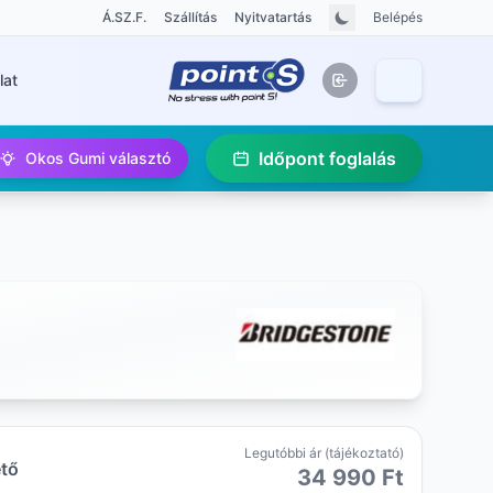
Á.SZ.F.
Szállítás
Nyitvatartás
Belépés
lat
Időpont foglalás
Okos Gumi választó
Legutóbbi ár (tájékoztató)
ető
34 990 Ft