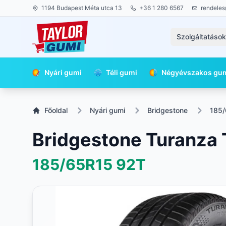
1194 Budapest Méta utca 13
+36 1 280 6567
rendeles
Szolgáltatáso
Nyári gumi
Téli gumi
Négyévszakos gu
Főoldal
Nyári gumi
Bridgestone
185
Bridgestone Turanza
185/65R15
92T