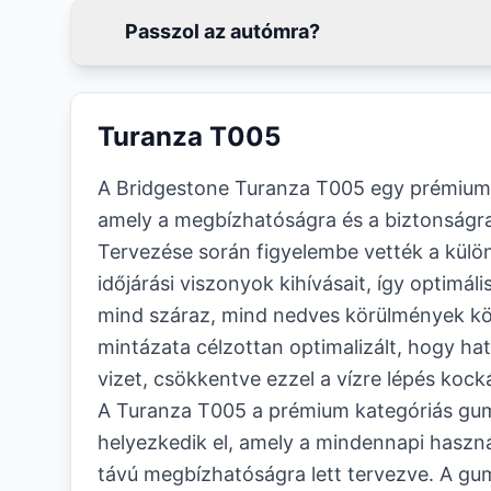
Passzol az autómra?
Turanza T005
A Bridgestone Turanza T005 egy prémium
amely a megbízhatóságra és a biztonságra
Tervezése során figyelembe vették a külön
időjárási viszonyok kihívásait, így optimáli
mind száraz, mind nedves körülmények kö
mintázata célzottan optimalizált, hogy ha
vizet, csökkentve ezzel a vízre lépés kock
A Turanza T005 a prémium kategóriás gu
helyezkedik el, amely a mindennapi haszná
távú megbízhatóságra lett tervezve. A g