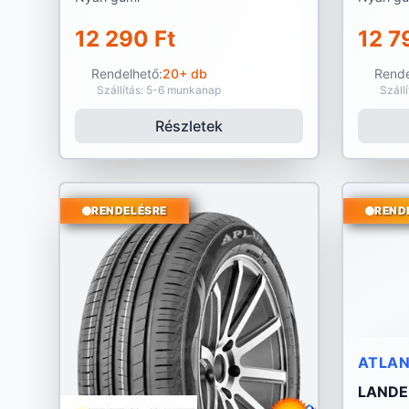
12 290 Ft
12 7
Rendelhető:
20+ db
Rende
Szállítás: 5-6 munkanap
Száll
Részletek
RENDELÉSRE
REND
ATLA
LANDE