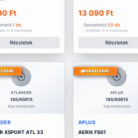
90 Ft
13 090 Ft
lhető:
1 db
Rendelhető:
20 db
ítás: 5-6 munkanap
Szállítás: 5-6 munkanap
Részletek
Részletek
ELÉSRE
RENDELÉSRE
ATLANDER
APLUS
185/65R15
185/65R15
Kép hamarosan
Kép hamarosan
NDER
APLUS
R XSPORT ATL 33
AERIX FS01