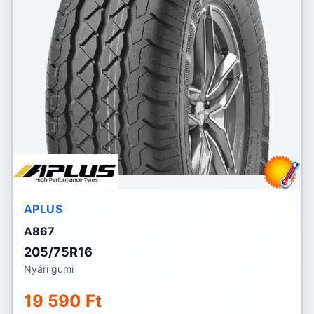
APLUS
A867
205/75R16
Nyári gumi
19 590 Ft