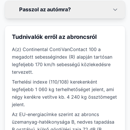
Passzol az autómra?
Tudnivalók erről az abroncsról
A(z) Continental ContiVanContact 100 a
megadott sebességindex (R) alapján tartósan
legfeljebb 170 km/h sebességű közlekedésre
tervezett.
Terhelési indexe (110/108) kerekenként
legfeljebb 1 060 kg terhelhetőséget jelent, ami
négy kerékre vetítve kb. 4 240 kg össztömeget
jelent.
Az EU-energiacímke szerint az abroncs
üzemanyag-hatékonysága B, nedves tapadása
B osztályú, külső gördülési zaja 72 dB (B