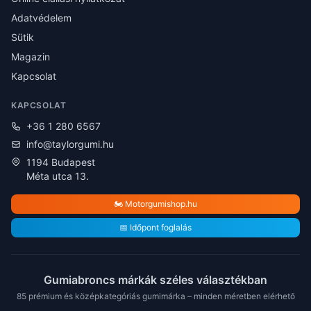
Adatvédelem
Sütik
Magazin
Kapcsolat
KAPCSOLAT
+36 1 280 6567
info@taylorgumi.hu
1194 Budapest
Méta utca 13.
🏍️ Motorgumishop.hu
📅 Időpont foglalás
Gumiabroncs márkák széles választékban
85 prémium és középkategóriás gumimárka – minden méretben elérhető