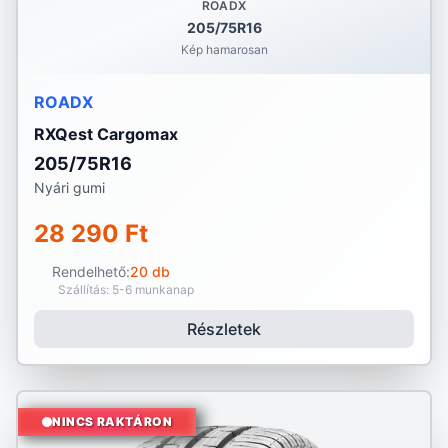
ROADX
205/75R16
Kép hamarosan
ROADX
RXQest Cargomax
205/75R16
Nyári gumi
28 290 Ft
Rendelhető:
20 db
Szállítás: 5-6 munkanap
Részletek
NINCS RAKTÁRON