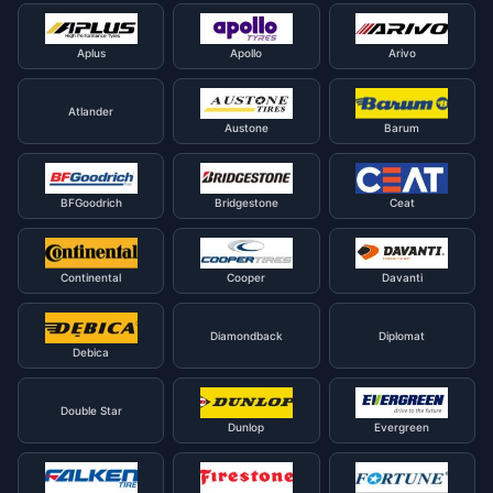
Aplus
Apollo
Arivo
Atlander
Austone
Barum
BFGoodrich
Bridgestone
Ceat
Continental
Cooper
Davanti
Diamondback
Diplomat
Debica
Double Star
Dunlop
Evergreen