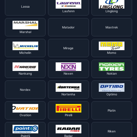
Lassa
Laufenn
Linglong
Matador
Maxtrek
Marshal
Mirage
Michelin
Momo
Nankang
Nexen
Nokian
Nordex
Nortenha
Optimo
Platin
Ovation
Pirelli
Riken
PointS
Radar