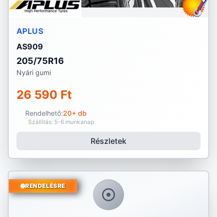
APLUS
AS909
205/75R16
Nyári gumi
26 590 Ft
Rendelhető:
20+ db
Szállítás: 5-6 munkanap
Részletek
RENDELÉSRE