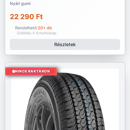
Nyári gumi
22 290 Ft
Rendelhető:
20+ db
Szállítás: 5-6 munkanap
Részletek
NINCS RAKTÁRON