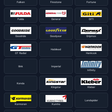
Falken
Firestone
Fortune
Fulda
General
GITI
Goodride
Goodyear
Gripmax
Habilead
GT Radial
Hankook
Ilink
Imperial
Infinity
Kenda
Kingstar
Kleber
Landspider
Kormoran
Kumho