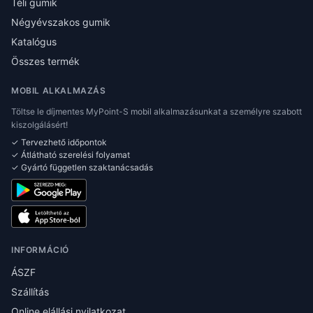
Téli gumik
Négyévszakos gumik
Katalógus
Összes termék
MOBIL ALKALMAZÁS
Töltse le díjmentes MyPoint-S mobil alkalmazásunkat a személyre szabott
kiszolgálásért!
✓ Tervezhető időpontok
✓ Átlátható szerelési folyamat
✓ Gyártó független szaktanácsadás
INFORMÁCIÓ
ÁSZF
Szállítás
Online elállási nyilatkozat