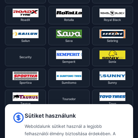
RoadX
Rotalla
Royal Black
Sailun
Sava
Sebring
Security
Semperit
Sonix
Sportiva
Sumitomo
Sunny
Tourador
Taurus
Toyo
Sütiket használunk
Tracmax
Tristar
Triangle
Weboldalunk sütiket használ a legjobb
felhasználói élmény biztosítása érdekében. A