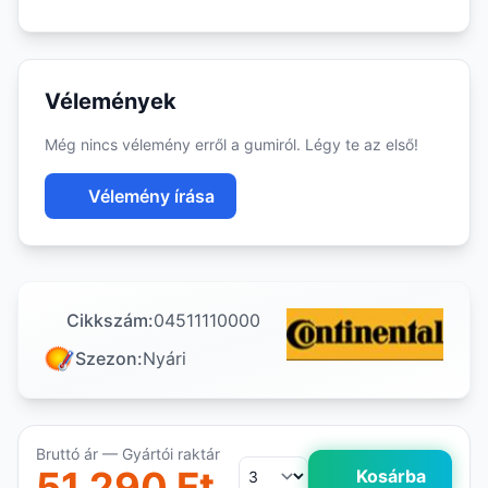
Vélemények
Még nincs vélemény erről a gumiról. Légy te az első!
Vélemény írása
Cikkszám:
04511110000
Szezon:
Nyári
Bruttó ár — Gyártói raktár
51 290 Ft
Kosárba