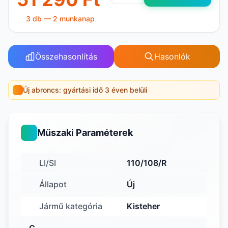
3 db — 2 munkanap
Összehasonlítás
Hasonlók
Új abroncs: gyártási idő 3 éven belüli
Műszaki Paraméterek
LI/SI
110/108/R
Állapot
Új
Jármű kategória
Kisteher