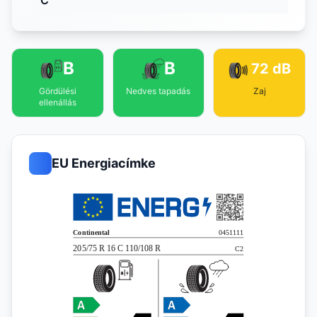
C
B
B
72 dB
Gördülési
Nedves tapadás
Zaj
ellenállás
EU Energiacímke