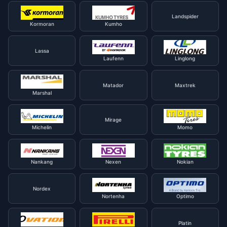
Landspider
Kormoran
Kumho
Lassa
Laufenn
Linglong
Matador
Maxtrek
Marshal
Mirage
Michelin
Momo
Nankang
Nexen
Nokian
Nordex
Nortenha
Optimo
Platin