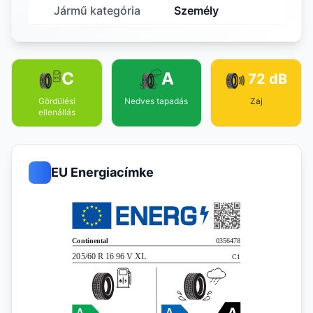
Jármű kategória
Személy
C
A
72 dB
Gördülési
Nedves tapadás
Zaj
ellenállás
EU Energiacímke