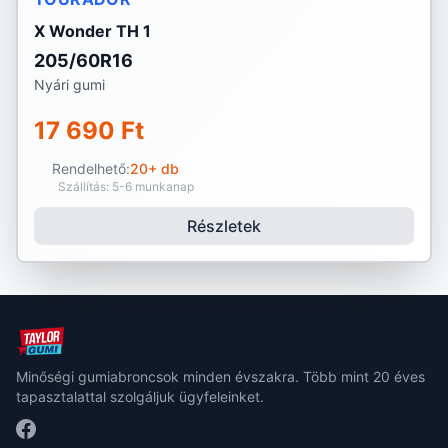
X Wonder TH 1
205/60R16
Nyári gumi
17 690 Ft
Rendelhető:
20+ db
Szállítás: 5-6 munkanap
Részletek
Minőségi gumiabroncsok minden évszakra. Több mint 20 éves
tapasztalattal szolgáljuk ügyfeleinket.