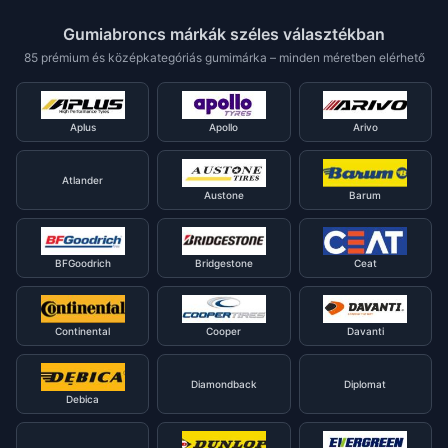
Gumiabroncs márkák széles választékban
85 prémium és középkategóriás gumimárka – minden méretben elérhető
Aplus
Apollo
Arivo
Atlander
Austone
Barum
BFGoodrich
Bridgestone
Ceat
Continental
Cooper
Davanti
Diamondback
Diplomat
Debica