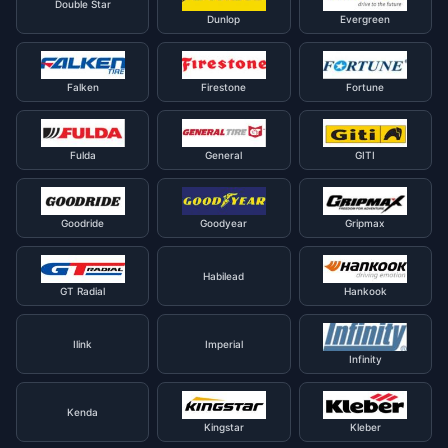
Double Star
Dunlop
Evergreen
Falken
Firestone
Fortune
Fulda
General
GITI
Goodride
Goodyear
Gripmax
Habilead
GT Radial
Hankook
Ilink
Imperial
Infinity
Kenda
Kingstar
Kleber