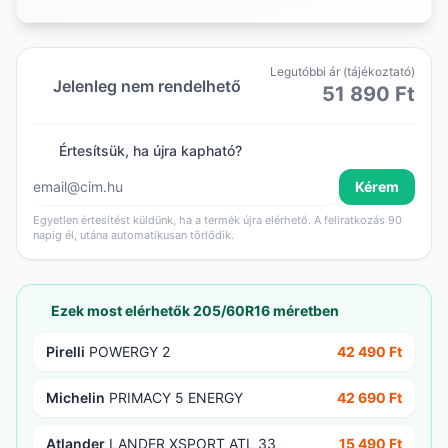
Legutóbbi ár (tájékoztató)
Jelenleg nem rendelhető
51 890 Ft
Értesítsük, ha újra kapható?
Kérem
Egyetlen értesítést küldünk, ha a termék újra elérhető. A feliratkozás 90
napig él, utána automatikusan törlődik.
Ezek most elérhetők 205/60R16 méretben
Pirelli
POWERGY 2
42 490 Ft
Michelin
PRIMACY 5 ENERGY
42 690 Ft
Atlander
LANDER XSPORT ATL 33
15 490 Ft