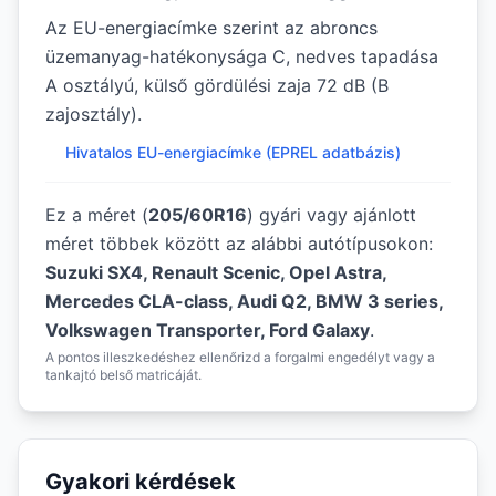
Az EU-energiacímke szerint az abroncs
üzemanyag-hatékonysága C, nedves tapadása
A osztályú, külső gördülési zaja 72 dB (B
zajosztály).
Hivatalos EU-energiacímke (EPREL adatbázis)
Ez a méret (
205/60R16
) gyári vagy ajánlott
méret többek között az alábbi autótípusokon:
Suzuki SX4, Renault Scenic, Opel Astra,
Mercedes CLA-class, Audi Q2, BMW 3 series,
Volkswagen Transporter, Ford Galaxy
.
A pontos illeszkedéshez ellenőrizd a forgalmi engedélyt vagy a
tankajtó belső matricáját.
Gyakori kérdések