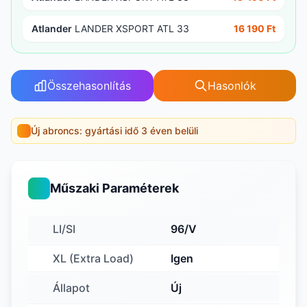
Atlander
LANDER XSPORT ATL 33
16 190 Ft
Összehasonlítás
Hasonlók
Új abroncs: gyártási idő 3 éven belüli
Műszaki Paraméterek
LI/SI
96/V
XL (Extra Load)
Igen
Állapot
Új