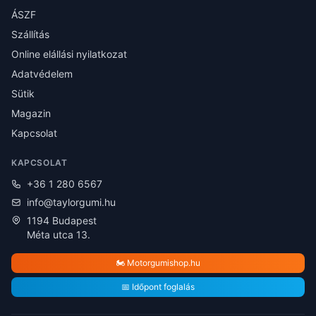
ÁSZF
Szállítás
Online elállási nyilatkozat
Adatvédelem
Sütik
Magazin
Kapcsolat
KAPCSOLAT
+36 1 280 6567
info@taylorgumi.hu
1194 Budapest
Méta utca 13.
🏍️ Motorgumishop.hu
📅 Időpont foglalás