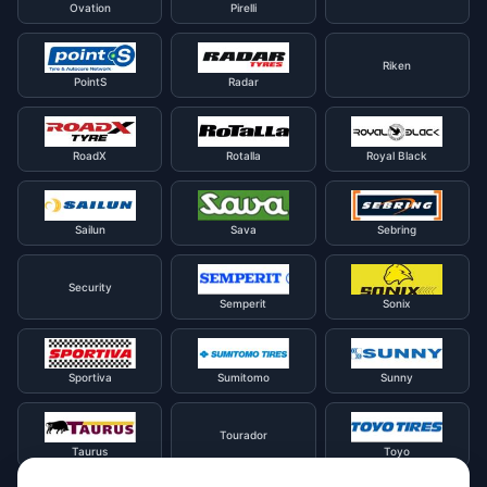
Ovation
Pirelli
Riken
PointS
Radar
RoadX
Rotalla
Royal Black
Sailun
Sava
Sebring
Security
Semperit
Sonix
Sportiva
Sumitomo
Sunny
Tourador
Taurus
Toyo