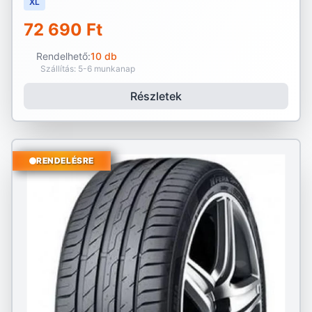
XL
72 690 Ft
Rendelhető:
10 db
Szállítás: 5-6 munkanap
Részletek
RENDELÉSRE