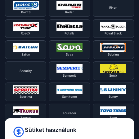
Riken
PointS
Radar
RoadX
Rotalla
Royal Black
Sailun
Sava
Sebring
Security
Semperit
Sonix
Sportiva
Sumitomo
Sunny
Tourador
Taurus
Toyo
Sütiket használunk
Tracmax
Tristar
Triangle