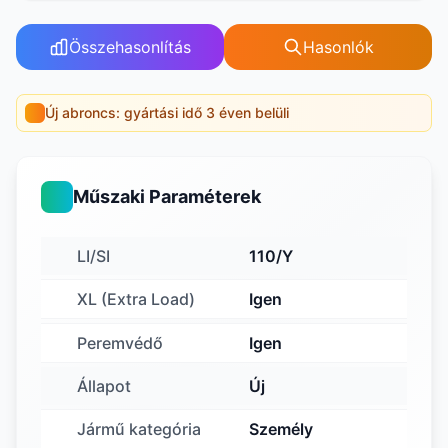
Összehasonlítás
Hasonlók
Új abroncs: gyártási idő 3 éven belüli
Műszaki Paraméterek
LI/SI
110/Y
XL (Extra Load)
Igen
Peremvédő
Igen
Állapot
Új
Jármű kategória
Személy