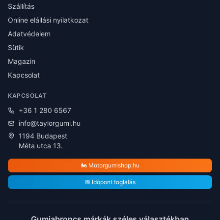
Szállítás
Online elállási nyilatkozat
Adatvédelem
Sütik
Magazin
Kapcsolat
KAPCSOLAT
+36 1 280 6567
info@taylorgumi.hu
1194 Budapest
Méta utca 13.
🏍️ Motorgumishop.hu
📅 Időpont foglalás
Gumiabroncs márkák széles választékban