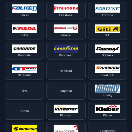
Falken
Firestone
Fortune
Fulda
General
GITI
Goodride
Goodyear
Gripmax
Habilead
GT Radial
Hankook
Ilink
Imperial
Infinity
Kenda
Kingstar
Kleber
Landspider