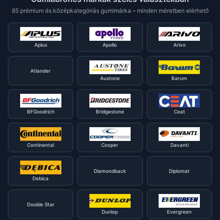
85 prémium és középkategóriás gumimárka – minden méretben elérhető
Aplus
Apollo
Arivo
Atlander
Austone
Barum
BFGoodrich
Bridgestone
Ceat
Continental
Cooper
Davanti
Diamondback
Diplomat
Debica
Double Star
Dunlop
Evergreen