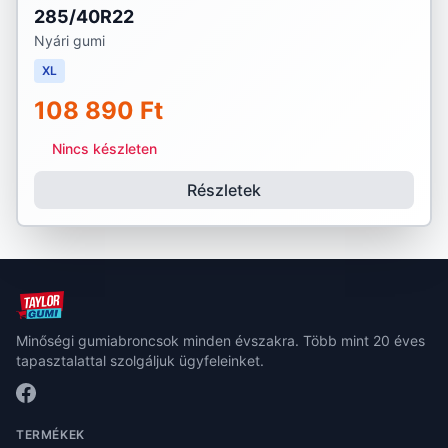
285/40R22
Nyári gumi
XL
108 890 Ft
Nincs készleten
Részletek
Minőségi gumiabroncsok minden évszakra. Több mint 20 éves
tapasztalattal szolgáljuk ügyfeleinket.
TERMÉKEK