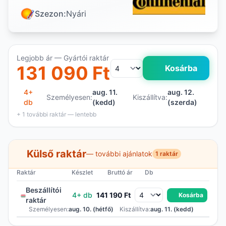
Szezon:
Nyári
Legjobb ár — Gyártói raktár
131 090 Ft
Kosárba
4+
aug. 11.
aug. 12.
Személyesen:
Kiszállítva:
db
(kedd)
(szerda)
+ 1 további raktár — lentebb
Külső raktár
— további ajánlatok
1 raktár
Raktár
Készlet
Bruttó ár
Db
Beszállítói
4+ db
141 190 Ft
Kosárba
raktár
Személyesen:
aug. 10. (hétfő)
Kiszállítva:
aug. 11. (kedd)