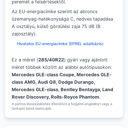
peremét a felsértésektől.
Az EU-energiacímke szerint az abroncs
üzemanyag-hatékonysága C, nedves tapadása
A osztályú, külső gördülési zaja 75 dB (B
zajosztály).
Hivatalos EU-energiacímke (EPREL adatbázis)
Ez a méret (
285/40R22
) gyári vagy ajánlott
méret többek között az alábbi autótípusokon:
Mercedes GLE-class Coupe, Mercedes GLE-
class AMG, Audi Q8, Dodge Durango,
Mercedes GLE-class, Bentley Bentayga, Land
Rover Discovery, Rolls-Royce Phantom
.
A pontos illeszkedéshez ellenőrizd a forgalmi engedélyt vagy a
tankajtó belső matricáját.