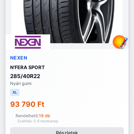
NEXEN
N'FERA SPORT
285/40R22
Nyári gumi
XL
93 790 Ft
Rendelhető:
19 db
Szállítás: 5-6 munkanap
Részletek