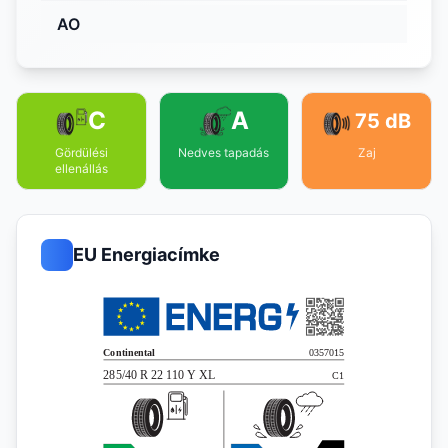
AO
C
A
75 dB
Gördülési
Nedves tapadás
Zaj
ellenállás
EU Energiacímke