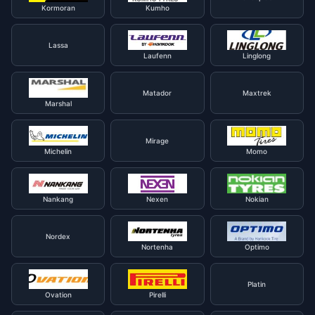
Kormoran
Kumho
Lassa
Laufenn
Linglong
Matador
Maxtrek
Marshal
Mirage
Michelin
Momo
Nankang
Nexen
Nokian
Nordex
Nortenha
Optimo
Platin
Ovation
Pirelli