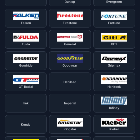
Dunlop
Evergreen
Falken
Firestone
Fortune
Fulda
General
GITI
Goodride
Goodyear
Gripmax
Habilead
GT Radial
Hankook
Ilink
Imperial
Infinity
Kenda
Kingstar
Kleber