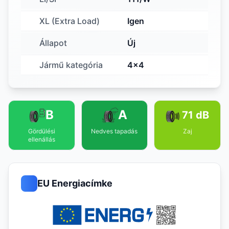
XL (Extra Load)
Igen
Állapot
Új
Jármű kategória
4x4
B
A
71 dB
Gördülési
Nedves tapadás
Zaj
ellenállás
EU Energiacímke