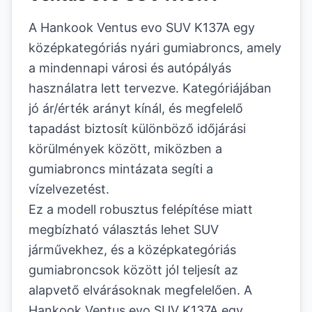
A Hankook Ventus evo SUV K137A egy
középkategóriás nyári gumiabroncs, amely
a mindennapi városi és autópályás
használatra lett tervezve. Kategóriájában
jó ár/érték arányt kínál, és megfelelő
tapadást biztosít különböző időjárási
körülmények között, miközben a
gumiabroncs mintázata segíti a
vízelvezetést.
Ez a modell robusztus felépítése miatt
megbízható választás lehet SUV
járművekhez, és a középkategóriás
gumiabroncsok között jól teljesít az
alapvető elvárásoknak megfelelően. A
Hankook Ventus evo SUV K137A egy