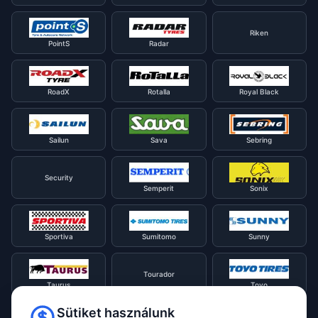
Riken
PointS
Radar
RoadX
Rotalla
Royal Black
Sailun
Sava
Sebring
Security
Semperit
Sonix
Sportiva
Sumitomo
Sunny
Tourador
Taurus
Toyo
Sütiket használunk