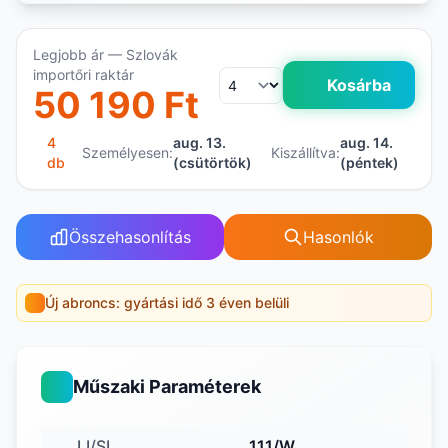
Legjobb ár — Szlovák
importőri raktár
Kosárba
50 190 Ft
4
aug. 13.
aug. 14.
Személyesen:
Kiszállítva:
db
(csütörtök)
(péntek)
Összehasonlítás
Hasonlók
Új abroncs: gyártási idő 3 éven belüli
Műszaki Paraméterek
LI/SI
111/W