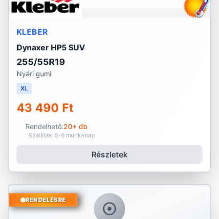
KLEBER
Dynaxer HP5 SUV
255/55R19
Nyári gumi
XL
43 490 Ft
Rendelhető:
20+ db
Szállítás: 5-6 munkanap
Részletek
RENDELÉSRE