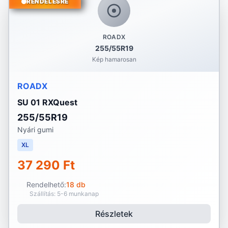
RENDELÉSRE
ROADX
255/55R19
Kép hamarosan
ROADX
SU 01 RXQuest
255/55R19
Nyári gumi
XL
37 290 Ft
Rendelhető:
18 db
Szállítás: 5-6 munkanap
Részletek