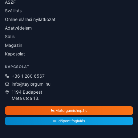
ÁSZF
Szállítás
Online elállási nyilatkozat
Adatvédelem
Sütik
Magazin
Kapcsolat
KAPCSOLAT
+36 1 280 6567
info@taylorgumi.hu
1194 Budapest
Méta utca 13.
🏍️ Motorgumishop.hu
📅 Időpont foglalás