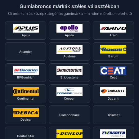
Gumiabroncs márkák széles választékban
85 prémium és középkategóriás gumimárka – minden méretben elérhető
Aplus
Apollo
Arivo
Atlander
Austone
Barum
BFGoodrich
Bridgestone
Ceat
Continental
Cooper
Davanti
Diamondback
Diplomat
Debica
Double Star