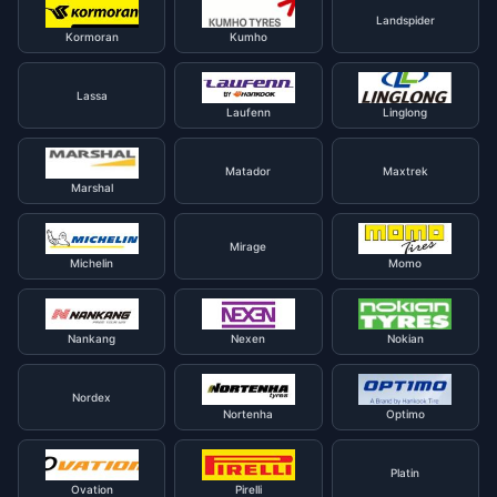
Landspider
Kormoran
Kumho
Lassa
Laufenn
Linglong
Matador
Maxtrek
Marshal
Mirage
Michelin
Momo
Nankang
Nexen
Nokian
Nordex
Nortenha
Optimo
Platin
Ovation
Pirelli