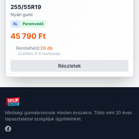
255/55R19
Nyári gumi
XL
Peremvédő
45 790 Ft
Rendelhető:
20 db
Szállítás: 5-6 munkanap
Részletek
Minőségi gumiabroncsok minden évszakra. Több mint 20 éves
tapasztalattal szolgáljuk ügyfeleinket.