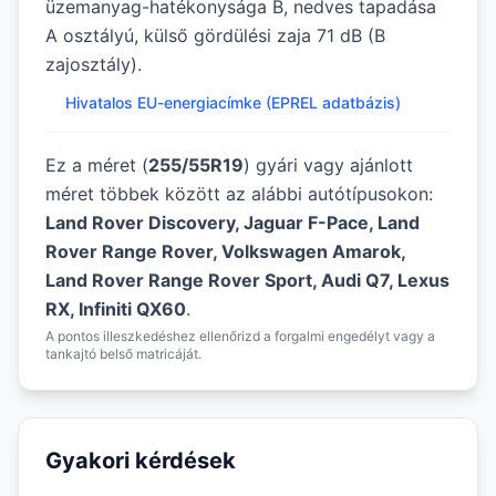
üzemanyag-hatékonysága B, nedves tapadása
A osztályú, külső gördülési zaja 71 dB (B
zajosztály).
Hivatalos EU-energiacímke (EPREL adatbázis)
Ez a méret (
255/55R19
) gyári vagy ajánlott
méret többek között az alábbi autótípusokon:
Land Rover Discovery, Jaguar F-Pace, Land
Rover Range Rover, Volkswagen Amarok,
Land Rover Range Rover Sport, Audi Q7, Lexus
RX, Infiniti QX60
.
A pontos illeszkedéshez ellenőrizd a forgalmi engedélyt vagy a
tankajtó belső matricáját.
Gyakori kérdések