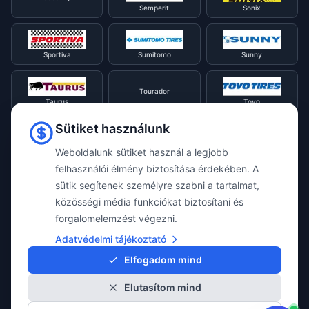
Semperit
Sonix
Sportiva
Sumitomo
Sunny
Tourador
Taurus
Toyo
Sütiket használunk
Tracmax
Tristar
Triangle
Weboldalunk sütiket használ a legjobb
felhasználói élmény biztosítása érdekében. A
sütik segítenek személyre szabni a tartalmat,
Viking
Voyager
Uniroyal
közösségi média funkciókat biztosítani és
forgalomelemzést végezni.
Waterfall
Westlake
Adatvédelmi tájékoztató
Vredestein
Elfogadom mind
Elutasítom mind
Yokohama