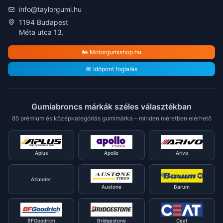
info@taylorgumi.hu
1194 Budapest
Méta utca 13.
🏍️ Motorgumishop.hu
📅 Időpont foglalás
Gumiabroncs márkák széles választékban
85 prémium és középkategóriás gumimárka – minden méretben elérhető
Aplus
Apollo
Arivo
Atlander
Austone
Barum
BFGoodrich
Bridgestone
Ceat