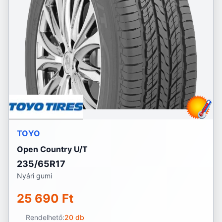
TOYO
Open Country U/T
235/65R17
Nyári gumi
25 690 Ft
Rendelhető:
20 db