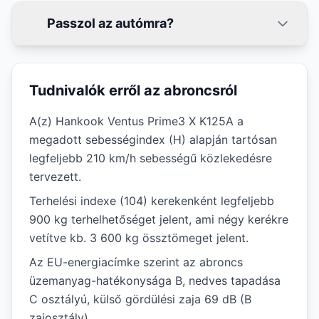
Passzol az autómra?
Tudnivalók erről az abroncsról
A(z) Hankook Ventus Prime3 X K125A a
megadott sebességindex (H) alapján tartósan
legfeljebb 210 km/h sebességű közlekedésre
tervezett.
Terhelési indexe (104) kerekenként legfeljebb
900 kg terhelhetőséget jelent, ami négy kerékre
vetítve kb. 3 600 kg össztömeget jelent.
Az EU-energiacímke szerint az abroncs
üzemanyag-hatékonysága B, nedves tapadása
C osztályú, külső gördülési zaja 69 dB (B
zajosztály).