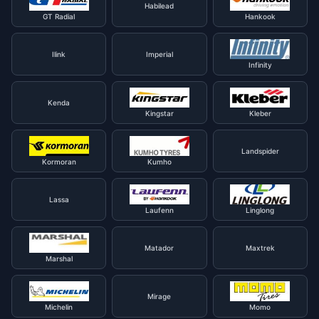
Habilead
GT Radial
Hankook
Ilink
Imperial
Infinity
Kenda
Kingstar
Kleber
Landspider
Kormoran
Kumho
Lassa
Laufenn
Linglong
Matador
Maxtrek
Marshal
Mirage
Michelin
Momo