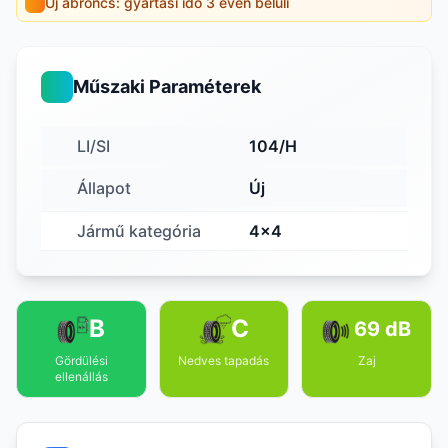
Új abroncs: gyártási idő 3 éven belüli
Műszaki Paraméterek
LI/SI
104/H
Állapot
Új
Jármű kategória
4x4
B
C
69 dB
Gördülési
Nedves tapadás
Zaj
ellenállás