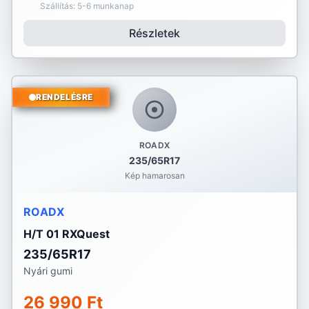
Szállítás: 5-6 munkanap
Részletek
RENDELÉSRE
ROADX
235/65R17
Kép hamarosan
ROADX
H/T 01 RXQuest
235/65R17
Nyári gumi
26 990 Ft