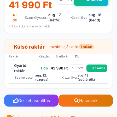
41 990 Ft
4+
aug. 17.
aug. 18.
Személyesen:
Kiszállítva:
db
(hétfő)
(kedd)
+ 1 további raktár — lentebb
Külső raktár
— további ajánlatok
1 raktár
Raktár
Készlet
Bruttó ár
Db
Gyártói
1 db
43 390 Ft
Kosárba
raktár
aug. 12.
aug. 13.
Személyesen:
Kiszállítva:
(szerda)
(csütörtök)
Összehasonlítás
Hasonlók