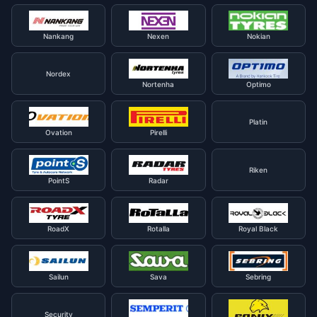
Nankang
Nexen
Nokian
Nordex
Nortenha
Optimo
Platin
Ovation
Pirelli
Riken
PointS
Radar
RoadX
Rotalla
Royal Black
Sailun
Sava
Sebring
Security