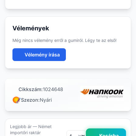
Vélemények
Még nincs vélemény erről a gumiról. Légy te az első!
Vélemény írása
Cikkszám:
1024648
Szezon:
Nyári
Legjobb ár — Német
importőri raktár
Kosárba