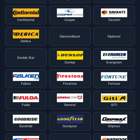
Continental
Cooper
Davanti
Diamondback
Diplomat
Debica
Double Star
Dunlop
Evergreen
Falken
Firestone
Fortune
Fulda
General
GITI
Goodride
Goodyear
Gripmax