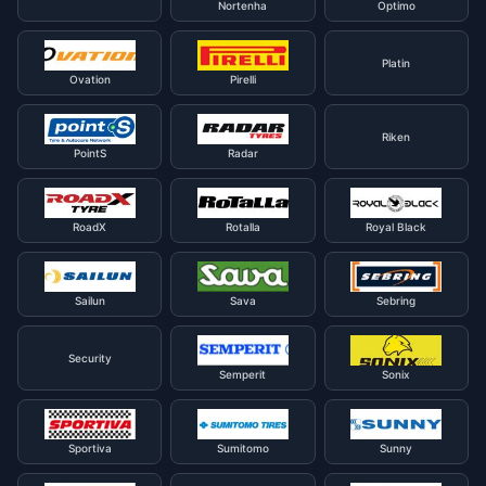
Nortenha
Optimo
Platin
Ovation
Pirelli
Riken
PointS
Radar
RoadX
Rotalla
Royal Black
Sailun
Sava
Sebring
Security
Semperit
Sonix
Sportiva
Sumitomo
Sunny