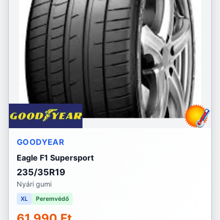
GOODYEAR
Eagle F1 Supersport
235/35R19
Nyári gumi
XL
Peremvédő
61 990 Ft