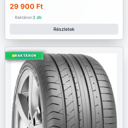
29 900 Ft
Raktáron:
2 db
Részletek
RAKTÁRON