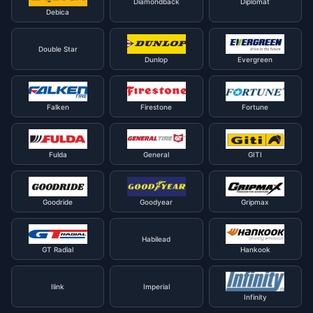
Diamondback
Diplomat
Debica
Double Star
Dunlop
Evergreen
Falken
Firestone
Fortune
Fulda
General
GITI
Goodride
Goodyear
Gripmax
Habilead
GT Radial
Hankook
Ilink
Imperial
Infinity