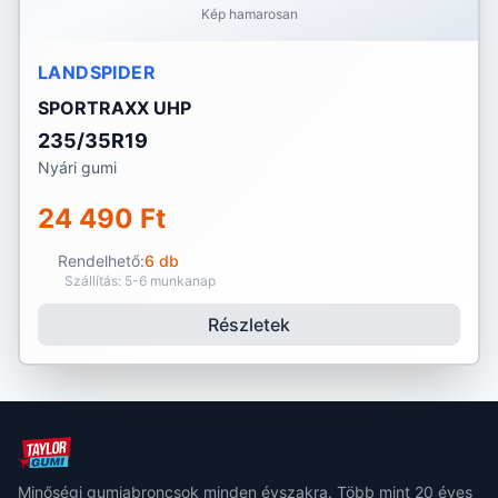
Kép hamarosan
LANDSPIDER
SPORTRAXX UHP
235/35R19
Nyári gumi
24 490 Ft
Rendelhető:
6 db
Szállítás: 5-6 munkanap
Részletek
Minőségi gumiabroncsok minden évszakra. Több mint 20 éves