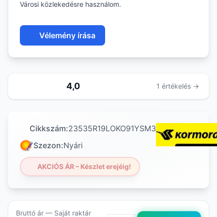
Városi közlekedésre használom.
Vélemény írása
4,0
1 értékelés →
Cikkszám:
23535R19LOKO91YSM3
Szezon:
Nyári
AKCIÓS ÁR – Készlet erejéig!
Bruttó ár — Saját raktár