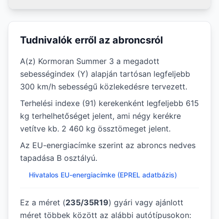
Tudnivalók erről az abroncsról
A(z) Kormoran Summer 3 a megadott
sebességindex (Y) alapján tartósan legfeljebb
300 km/h sebességű közlekedésre tervezett.
Terhelési indexe (91) kerekenként legfeljebb 615
kg terhelhetőséget jelent, ami négy kerékre
vetítve kb. 2 460 kg össztömeget jelent.
Az EU-energiacímke szerint az abroncs nedves
tapadása B osztályú.
Hivatalos EU-energiacímke (EPREL adatbázis)
Ez a méret (
235/35R19
) gyári vagy ajánlott
méret többek között az alábbi autótípusokon: