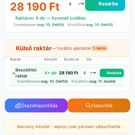
28 190 Ft
Kosárba
Raktáron: 4 db — Azonnali szállítás
Személyesen:
aug. 10. (hétfő)
Kiszállítva:
aug. 10. (hétfő)
Külső raktár
— további ajánlatok
1 raktár
Raktár
Készlet
Bruttó ár
Db
Beszállítói
4+ db
28 190 Ft
Kosárba
raktár
Személyesen:
aug. 10. (hétfő)
Kiszállítva:
aug. 11. (kedd)
Összehasonlítás
Hasonlók
Alacsony készlet - sajnos csak párosan választhatók.