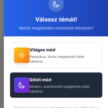
Válassz témát!
Melyik megjelenést részesíted előnyben?
Sütiket használunk
Weboldalunk sütiket használ a legjobb felhasználói
Világos mód
élmény biztosítása érdekében. A sütik segítenek
Klasszikus, tiszta megjelenés fehér
személyre szabni a tartalmat, közösségi média
háttérrel
funkciókat biztosítani és forgalomelemzést végezni.
Adatvédelmi tájékoztató
Sötét mód
Elfogadom mind
Modern, szemkímélő megjelenés sötét
Elutasítom mind
háttérrel
Beállítások