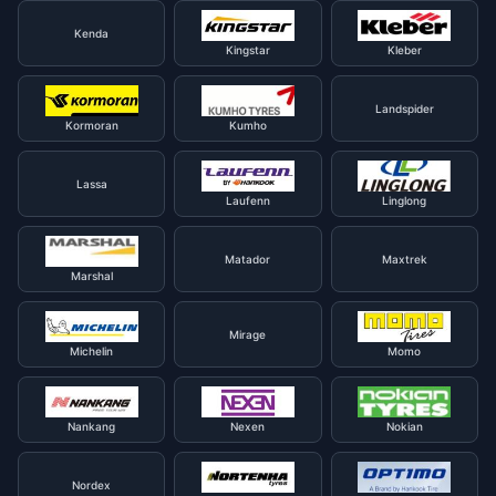
Kenda
Kingstar
Kleber
Landspider
Kormoran
Kumho
Lassa
Laufenn
Linglong
Matador
Maxtrek
Marshal
Mirage
Michelin
Momo
Nankang
Nexen
Nokian
Nordex