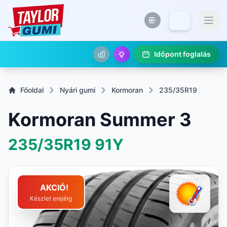
Időpont foglalás
Főoldal
Nyári gumi
Kormoran
235/35R19
Kormoran Summer 3
235/35R19
91Y
AKCIÓ!
Készlet erejéig