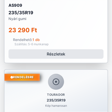
AS909
235/35R19
Nyári gumi
23 290 Ft
Rendelhető:
1 db
Szállítás: 5-6 munkanap
Részletek
RENDELÉSRE
TOURADOR
235/35R19
Kép hamarosan