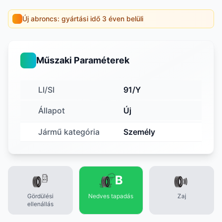
Új abroncs: gyártási idő 3 éven belüli
Műszaki Paraméterek
LI/SI
91/Y
Állapot
Új
Jármű kategória
Személy
B
Gördülési
Nedves tapadás
Zaj
ellenállás