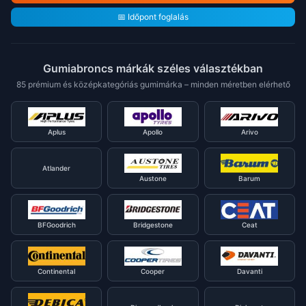
📅 Időpont foglalás
Gumiabroncs márkák széles választékban
85 prémium és középkategóriás gumimárka – minden méretben elérhető
Aplus
Apollo
Arivo
Atlander
Austone
Barum
BFGoodrich
Bridgestone
Ceat
Continental
Cooper
Davanti