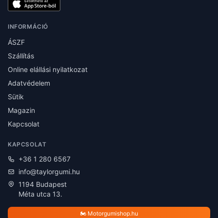
INFORMÁCIÓ
ÁSZF
Szállítás
Online elállási nyilatkozat
Adatvédelem
Sütik
Magazin
Kapcsolat
KAPCSOLAT
+36 1 280 6567
info@taylorgumi.hu
1194 Budapest
Méta utca 13.
🏍️ Motorgumishop.hu