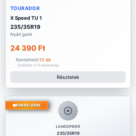
TOURADOR
X Speed TU 1
235/35R19
Nyári gumi
24 390 Ft
Rendelhető:
12 db
Szállítás: 5-6 munkanap
Részletek
RENDELÉSRE
LANDSPIDER
235/35R19