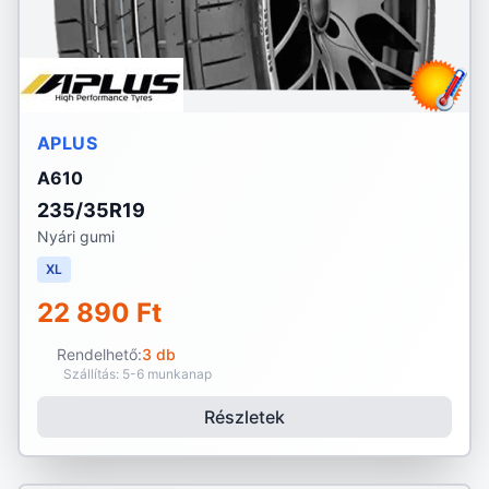
APLUS
A610
235/35R19
Nyári gumi
XL
22 890 Ft
Rendelhető:
3 db
Szállítás: 5-6 munkanap
Részletek