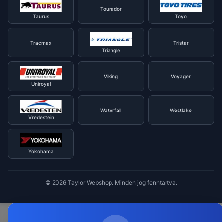
Tourador
Taurus
Toyo
Tracmax
Tristar
Triangle
Viking
Voyager
Uniroyal
Waterfall
Westlake
Vredestein
Yokohama
© 2026 Taylor Webshop. Minden jog fenntartva.