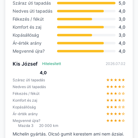
Száraz úti tapadás
5,0
Nedves úti tapadás
4,0
Fékezés / fékút
3,0
Komfort és zaj
4,0
Kopásállóság
3,0
Ár-érték arány
4,0
Megvenné újra?
4,0
Kis József
Hitelesített
2026.07.02
4,0
Száraz úti tapadás
★★★★★
Nedves úti tapadás
★★★★☆
Fékezés / fékút
★★★☆☆
Komfort és zaj
★★★★☆
Kopásállóság
★★★☆☆
Ár-érték arány
★★★★☆
Megvenné újra?
★★★★☆
Mazda 3
20 000 km
Michelin gyártás. Olcsó gumit kerestem ami nem ázsiai.