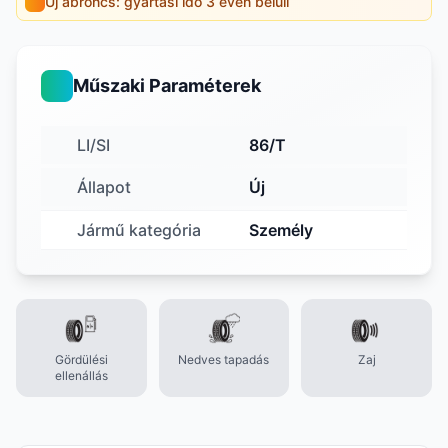
Új abroncs: gyártási idő 3 éven belüli
Műszaki Paraméterek
LI/SI
86/T
Állapot
Új
Jármű kategória
Személy
Gördülési
Nedves tapadás
Zaj
ellenállás