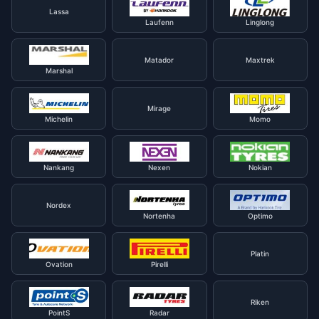
Lassa
Laufenn
Linglong
Matador
Maxtrek
Marshal
Mirage
Michelin
Momo
Nankang
Nexen
Nokian
Nordex
Nortenha
Optimo
Platin
Ovation
Pirelli
Riken
PointS
Radar