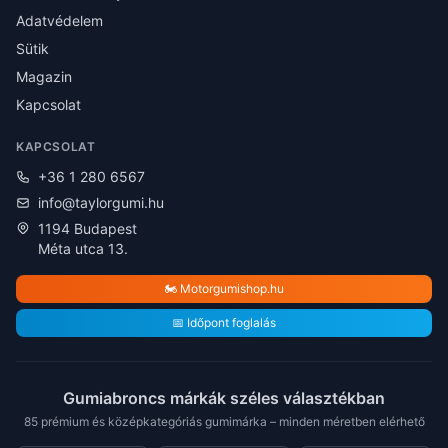
Adatvédelem
Sütik
Magazin
Kapcsolat
KAPCSOLAT
+36 1 280 6567
info@taylorgumi.hu
1194 Budapest
Méta utca 13.
🏍️ Motorgumishop.hu
📅 Időpont foglalás
Gumiabroncs márkák széles választékban
85 prémium és középkategóriás gumimárka – minden méretben elérhető