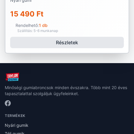
Nyári gumi
15 490 Ft
Rendelhető:
1 db
Szállítás: 5-6 munkanap
Részletek
Minőségi gumiabroncsok minden évszakra. Több mint 20 éves
tapasztalattal szolgáljuk ügyfeleinket.
TERMÉKEK
Nyári gumik
Téli gumik