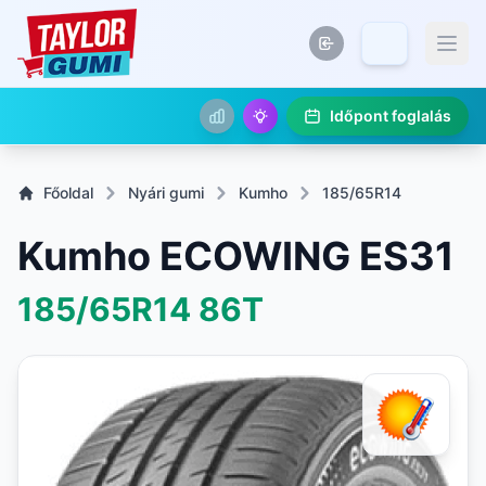
Időpont foglalás
Főoldal
Nyári gumi
Kumho
185/65R14
Kumho ECOWING ES31
185/65R14
86T