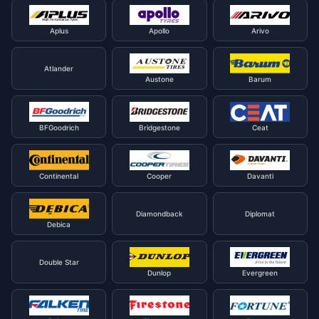
Aplus
Apollo
Arivo
Atlander
Austone
Barum
BFGoodrich
Bridgestone
Ceat
Continental
Cooper
Davanti
Diamondback
Diplomat
Debica
Double Star
Dunlop
Evergreen