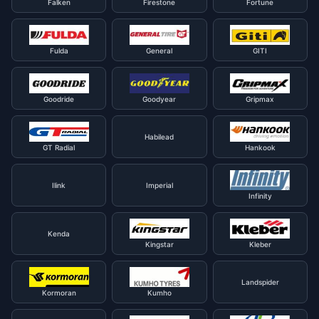
Falken
Firestone
Fortune
Fulda
General
GITI
Goodride
Goodyear
Gripmax
Habilead
GT Radial
Hankook
Ilink
Imperial
Infinity
Kenda
Kingstar
Kleber
Landspider
Kormoran
Kumho