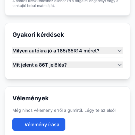
A pontos illeszkedéshez ellenőrizd a forgalmi engedélyt vagy a
tankajtó belső matricáját.
Gyakori kérdések
Milyen autókra jó a 185/65R14 méret?
Mit jelent a 86T jelölés?
Vélemények
Még nincs vélemény erről a gumiról. Légy te az első!
Vélemény írása