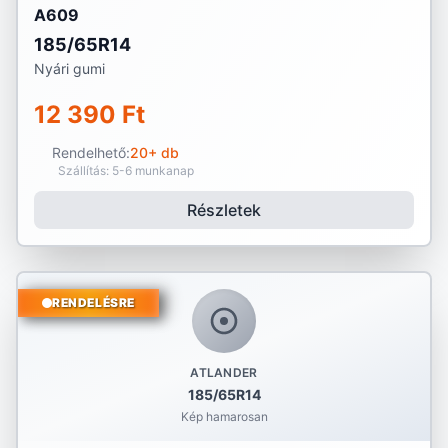
A609
185/65R14
Nyári gumi
12 390 Ft
Rendelhető:
20+ db
Szállítás: 5-6 munkanap
Részletek
RENDELÉSRE
ATLANDER
185/65R14
Kép hamarosan