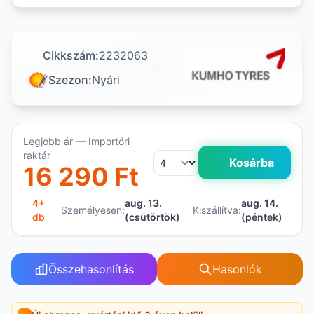
Cikkszám:
2232063
Szezon:
Nyári
Legjobb ár — Importőri
raktár
Kosárba
16 290 Ft
4+
aug. 13.
aug. 14.
Személyesen:
Kiszállítva:
db
(csütörtök)
(péntek)
Összehasonlítás
Hasonlók