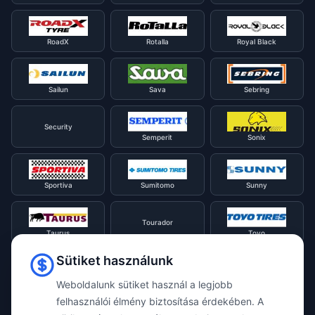
RoadX
Rotalla
Royal Black
Sailun
Sava
Sebring
Security
Semperit
Sonix
Sportiva
Sumitomo
Sunny
Tourador
Taurus
Toyo
Sütiket használunk
Tracmax
Tristar
Triangle
Weboldalunk sütiket használ a legjobb
felhasználói élmény biztosítása érdekében. A