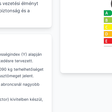
s vezetési élményt
biztonság és a
ességindex (Y) alapján
edésre tervezett.
 090 kg terhelhetőséget
ssztömeget jelent.
ál abroncsnál nagyobb
tor) kivitelben készül,