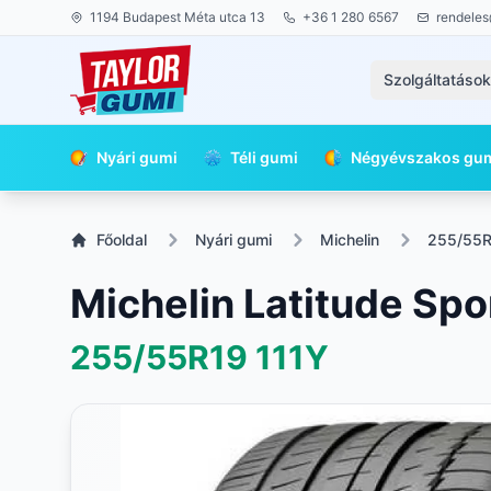
1194 Budapest Méta utca 13
+36 1 280 6567
rendeles
Szolgáltatáso
Nyári gumi
Téli gumi
Négyévszakos gu
Főoldal
Nyári gumi
Michelin
255/55
Michelin Latitude Spo
255/55R19
111Y