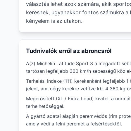
választás lehet azok számára, akik sporto
keresnek, ugyanakkor fontos számukra a 
kényelem is az utakon.
Tudnivalók erről az abroncsról
A(z) Michelin Latitude Sport 3 a megadott seb
tartósan legfeljebb 300 km/h sebességű közlek
Terhelési indexe (111) kerekenként legfeljebb 1
jelent, ami négy kerékre vetítve kb. 4 360 kg ö
Megerősített (XL / Extra Load) kivitel, a norm
terhelhetőséggel.
A gyártó adatai alapján peremvédős (rim protec
amely védi a felni peremét a felsértésektől.