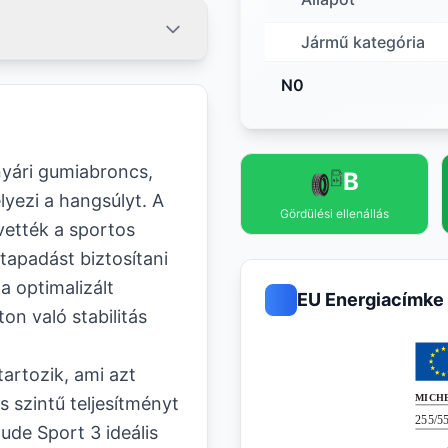
Jármű kategória
N0
nyári gumiabroncs,
B
lyezi a hangsúlyt. A
Gördülési ellenállás
vették a sportos
tapadást biztosítani
a optimalizált
EU Energiacímke
ton való stabilitás
artozik, ami azt
 szintű teljesítményt
ude Sport 3 ideális