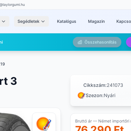
@taylorgumi.hu
k
Segédletek
Katalógus
Magazin
Kapcso
mi
Összehasonlítás
R19
rt 3
Cikkszám:
241073
Szezon:
Nyári
Bruttó ár — Német importőri 
76 290 Ft