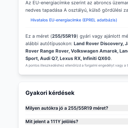
Az EU-energiacímke szerint az abroncs üzema
nedves tapadása A osztályú, külső gördülési zaj
Hivatalos EU-energiacímke (EPREL adatbázis)
Ez a méret (
255/55R19
) gyári vagy ajánlott m
alábbi autótípusokon:
Land Rover Discovery, J
Rover Range Rover, Volkswagen Amarok, Lan
Sport, Audi Q7, Lexus RX, Infiniti QX60
.
A pontos illeszkedéshez ellenőrizd a forgalmi engedélyt vagy a t
Gyakori kérdések
Milyen autókra jó a 255/55R19 méret?
Mit jelent a 111Y jelölés?