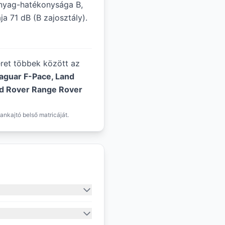
nyag-hatékonysága B,
a 71 dB (B zajosztály).
éret többek között az
aguar F-Pace, Land
d Rover Range Rover
ankajtó belső matricáját.