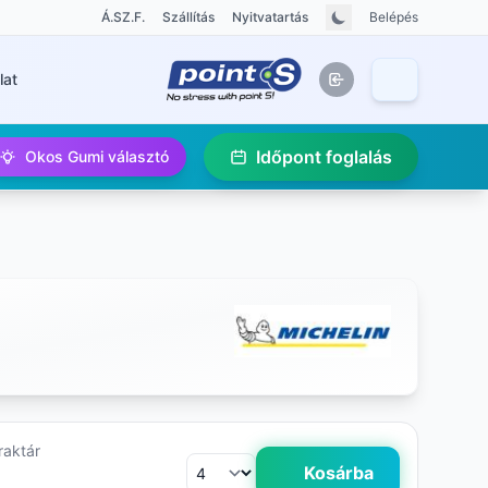
Á.SZ.F.
Szállítás
Nyitvatartás
Belépés
lat
Időpont foglalás
Okos Gumi választó
raktár
Kosárba