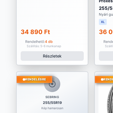
Proxes
255/5
Nyári g
XL
34 890 Ft
36 0
Rendelhető:
4 db
Rende
Szállítás: 5-6 munkanap
Száll
Részletek
RENDELÉSRE
REND
SEBRING
255/55R19
Kép hamarosan