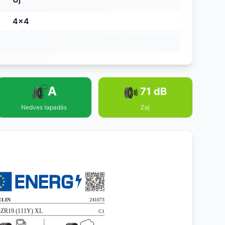
4x4
A
71 dB
Nedves tapadás
Zaj