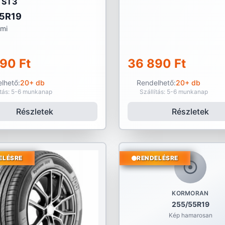
 ST3
5R19
umi
90 Ft
36 890 Ft
lhető:
20+ db
Rendelhető:
20+ db
ítás: 5-6 munkanap
Szállítás: 5-6 munkanap
Részletek
Részletek
ELÉSRE
RENDELÉSRE
KORMORAN
255/55R19
Kép hamarosan