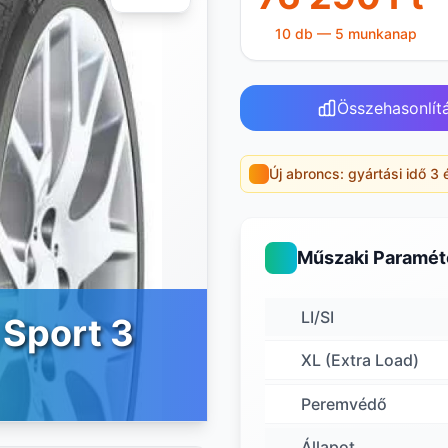
10 db — 5 munkanap
Összehasonlít
Új abroncs: gyártási idő 3 
Műszaki Paramét
LI/SI
 Sport 3
XL (Extra Load)
Peremvédő
Állapot