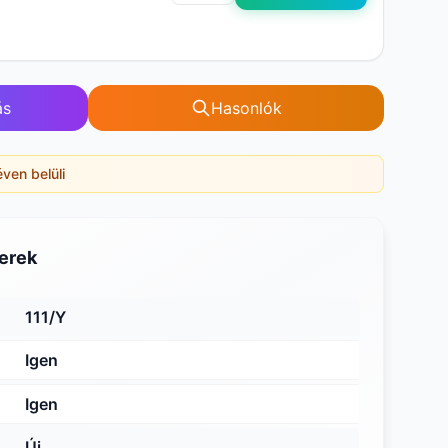
ás
Hasonlók
éven belüli
erek
111/Y
Igen
Igen
Új