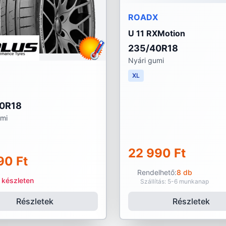
ROADX
U 11 RXMotion
235/40R18
Nyári gumi
XL
0R18
umi
22 990 Ft
90 Ft
Rendelhető:
8 db
 készleten
Szállítás: 5-6 munkanap
Részletek
Részletek