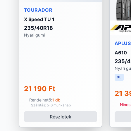
TOURADOR
X Speed TU 1
235/40R18
Nyári gumi
APLUS
A610
235/4
Nyári g
XL
21 190 Ft
21 3
Rendelhető:
1 db
Nincs
Szállítás: 5-6 munkanap
Részletek