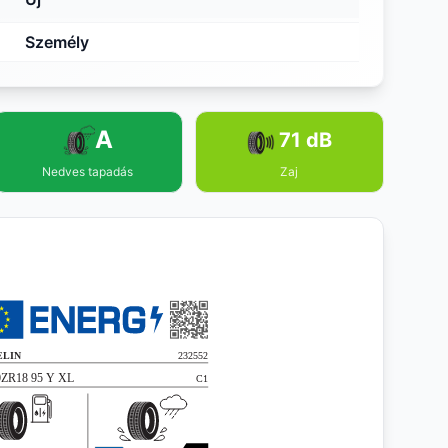
Személy
A
71 dB
Nedves tapadás
Zaj