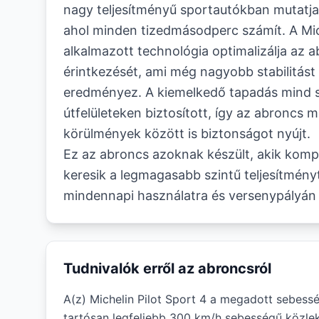
nagy teljesítményű sportautókban mutatja 
ahol minden tizedmásodperc számít. A Mich
alkalmazott technológia optimalizálja az ab
érintkezését, ami még nagyobb stabilitás
eredményez. A kiemelkedő tapadás mind 
útfelületeken biztosított, így az abroncs
körülmények között is biztonságot nyújt.
Ez az abroncs azoknak készült, akik kom
keresik a legmagasabb szintű teljesítményt
mindennapi használatra és versenypályán
Tudnivalók erről az abroncsról
A(z) Michelin Pilot Sport 4 a megadott sebessé
tartósan legfeljebb 300 km/h sebességű közlek