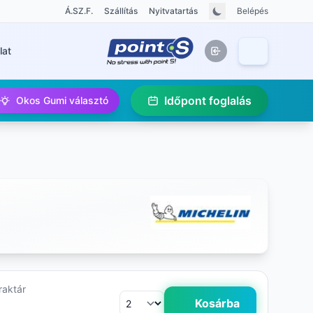
Á.SZ.F.
Szállítás
Nyitvatartás
Belépés
lat
Időpont foglalás
Okos Gumi választó
raktár
Kosárba