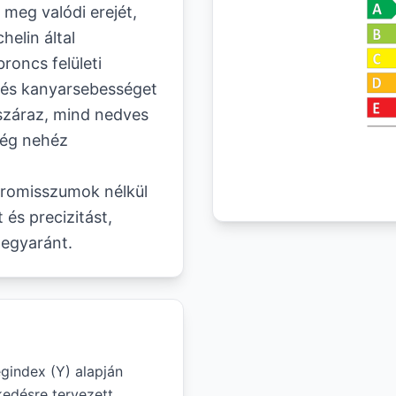
meg valódi erejét,
elin által
roncs felületi
t és kanyarsebességet
száraz, mind nedves
 még nehéz
promisszumok nélkül
 és precizitást,
 egyaránt.
gindex (Y) alapján
edésre tervezett.