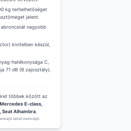
90 kg terhelhetőséget
ssztömeget jelent.
ál abroncsnál nagyobb
tor) kivitelben készül,
anyag-hatékonysága C,
a 71 dB (B zajosztály).
méret többek között az
 Mercedes E-class,
, Seat Alhambra
.
ankajtó belső matricáját.