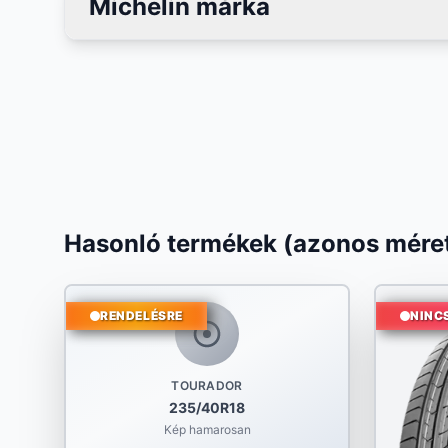
Michelin márka
Hasonló termékek (azonos méret
RENDELÉSRE
NINC
TOURADOR
235/40R18
Kép hamarosan