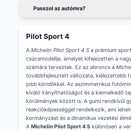
Passzol az autómra?
Pilot Sport 4
A
Michelin Pilot Sport 4 S
a prémium spor
csúcsmodellje, amelyet kifejezetten a nag
számára terveztek. Ez az abroncs a
Michel
továbbfejlesztett változata, kiélezettebb
jobb köridőkkel. Az aszimmetrikus futómint
kiváló irányíthatóságot és a kiemelkedő 
körülmények között is. A gumi rendkívül g
reakcióképességgel rendelkezik, ami lehető
kormányzást és a dinamikus vezetési élmé
A
Michelin Pilot Sport 4 S
különösen a ve