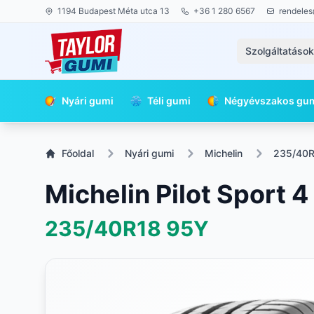
1194 Budapest Méta utca 13
+36 1 280 6567
rendeles
Szolgáltatáso
Nyári gumi
Téli gumi
Négyévszakos gu
Főoldal
Nyári gumi
Michelin
235/40
Michelin Pilot Sport 4
235/40R18
95Y