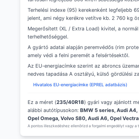
Terhelési indexe (95) kerekenként legfeljebb 6
jelent, ami négy kerékre vetítve kb. 2 760 kg ö
Megerősített (XL / Extra Load) kivitel, a norm
terhelhetőséggel.
A gyártó adatai alapján peremvédős (rim protec
amely védi a felni peremét a felsértésektől.
Az EU-energiacímke szerint az abroncs üzem
nedves tapadása A osztályú, külső gördülési zaj
Hivatalos EU-energiacímke (EPREL adatbázis)
Ez a méret (
235/40R18
) gyári vagy ajánlott 
alábbi autótípusokon:
BMW 5 series, Audi A4,
Opel Omega, Volvo S80, Audi A6, Opel Vectra
A pontos illeszkedéshez ellenőrizd a forgalmi engedélyt vagy a t