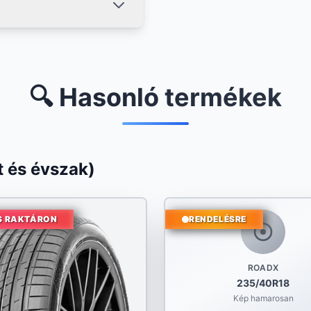
🔍 Hasonló termékek
 és évszak)
S RAKTÁRON
RENDELÉSRE
ROADX
235/40R18
Kép hamarosan