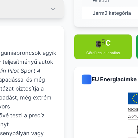
Jármű kategória
C
tgumiabroncsok egyik
Gördülési ellenállás
y teljesítményű autók
in Pilot Sport 4
EU Energiacímke
 tapadással és még
ázat biztosítja a
tapadást, még extrém
yors
vé teszi a precíz
nyt.
rsenypályán vagy