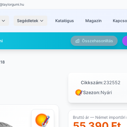
@taylorgumi.hu
k
Segédletek
Katalógus
Magazin
Kapcso
mi
Összehasonlítás
R18
Cikkszám:
232552
Szezon:
Nyári
Bruttó ár — Német importőri 
55 390 Ft