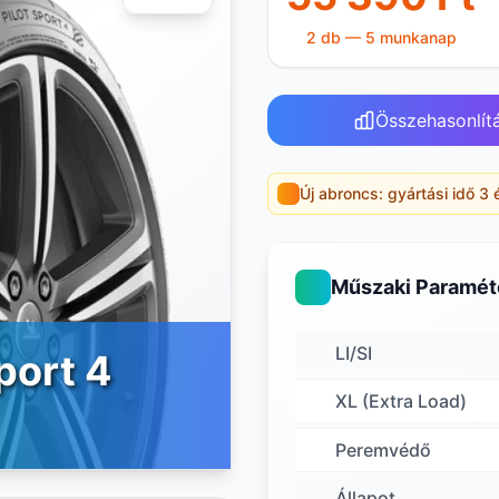
2 db — 5 munkanap
Összehasonlít
Új abroncs: gyártási idő 3 
Műszaki Paramét
LI/SI
port 4
XL (Extra Load)
Peremvédő
Állapot