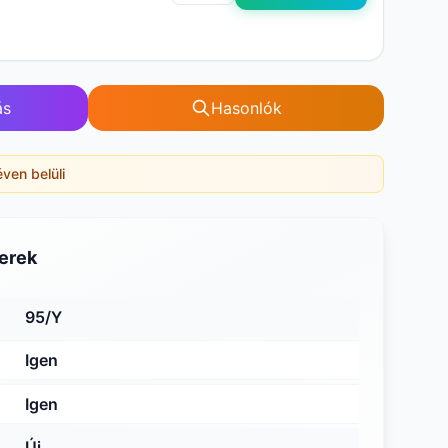
ás
Hasonlók
éven belüli
erek
95/Y
Igen
Igen
Új