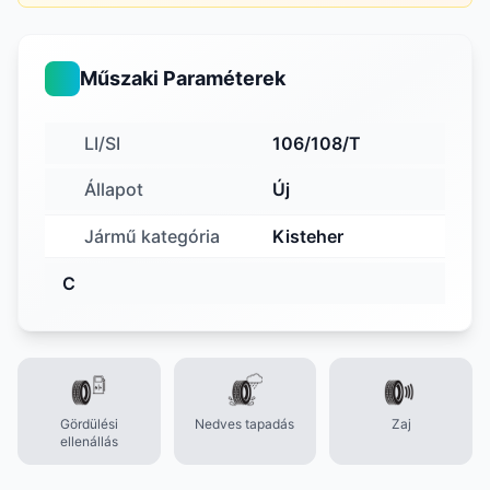
Műszaki Paraméterek
LI/SI
106/108/T
Állapot
Új
Jármű kategória
Kisteher
C
Gördülési
Nedves tapadás
Zaj
ellenállás