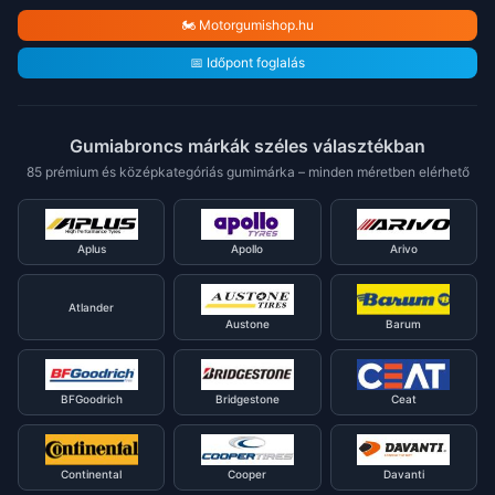
🏍️ Motorgumishop.hu
📅 Időpont foglalás
Gumiabroncs márkák széles választékban
85 prémium és középkategóriás gumimárka – minden méretben elérhető
Aplus
Apollo
Arivo
Atlander
Austone
Barum
BFGoodrich
Bridgestone
Ceat
Continental
Cooper
Davanti