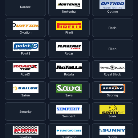
Nordex
Nortenha
Optimo
Platin
Ovation
Pirelli
Riken
PointS
Radar
RoadX
Rotalla
Royal Black
Sailun
Sava
Sebring
Security
Semperit
Sonix
Sportiva
Sumitomo
Sunny