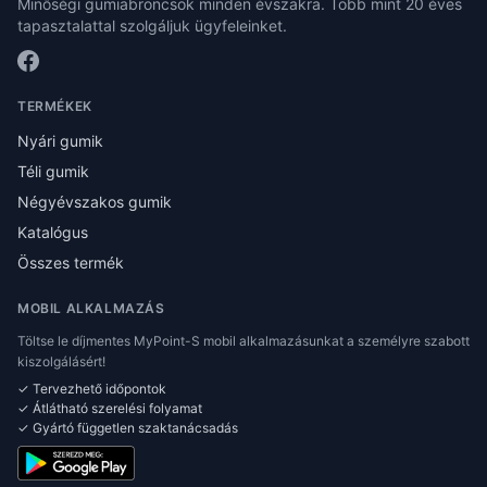
Minőségi gumiabroncsok minden évszakra. Több mint 20 éves
tapasztalattal szolgáljuk ügyfeleinket.
TERMÉKEK
Nyári gumik
Téli gumik
Négyévszakos gumik
Katalógus
Összes termék
MOBIL ALKALMAZÁS
Töltse le díjmentes MyPoint-S mobil alkalmazásunkat a személyre szabott
kiszolgálásért!
✓ Tervezhető időpontok
✓ Átlátható szerelési folyamat
✓ Gyártó független szaktanácsadás