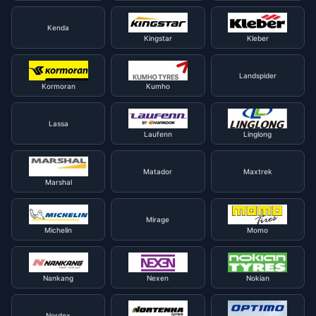
Kenda
Kingstar
Kleber
Landspider
Kormoran
Kumho
Lassa
Laufenn
Linglong
Matador
Maxtrek
Marshal
Mirage
Michelin
Momo
Nankang
Nexen
Nokian
Nordex