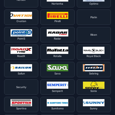
Nortenha
Optimo
Platin
Ovation
Pirelli
Riken
PointS
Radar
RoadX
Rotalla
Royal Black
Sailun
Sava
Sebring
Security
Semperit
Sonix
Sportiva
Sumitomo
Sunny