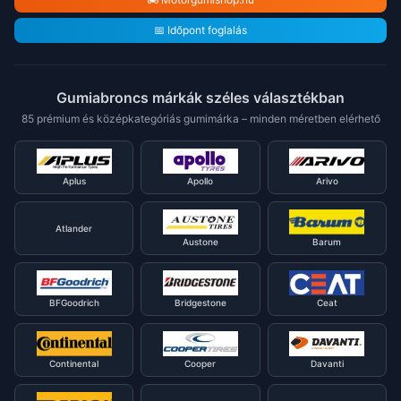
📅 Időpont foglalás
Gumiabroncs márkák széles választékban
85 prémium és középkategóriás gumimárka – minden méretben elérhető
Aplus
Apollo
Arivo
Atlander
Austone
Barum
BFGoodrich
Bridgestone
Ceat
Continental
Cooper
Davanti