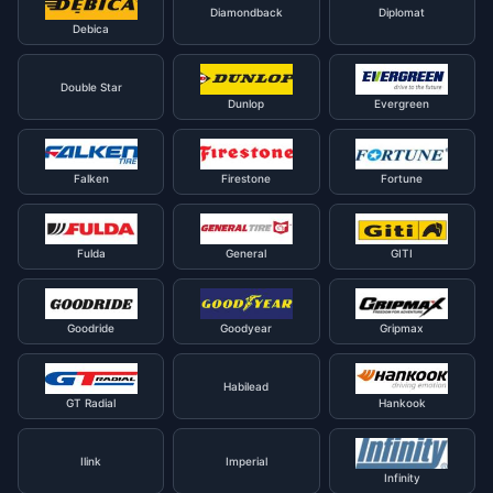
Diamondback
Diplomat
Debica
Double Star
Dunlop
Evergreen
Falken
Firestone
Fortune
Fulda
General
GITI
Goodride
Goodyear
Gripmax
Habilead
GT Radial
Hankook
Ilink
Imperial
Infinity