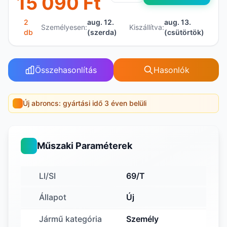
15 090 Ft
2
aug. 12.
aug. 13.
Személyesen:
Kiszállítva:
db
(szerda)
(csütörtök)
Összehasonlítás
Hasonlók
Új abroncs: gyártási idő 3 éven belüli
Műszaki Paraméterek
LI/SI
69/T
Állapot
Új
Jármű kategória
Személy