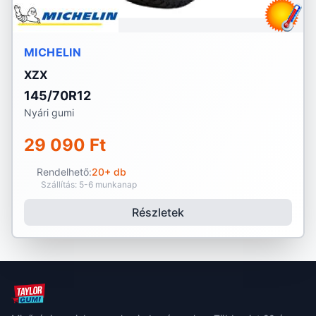
MICHELIN
XZX
145/70R12
Nyári gumi
29 090 Ft
Rendelhető:
20+ db
Szállítás: 5-6 munkanap
Részletek