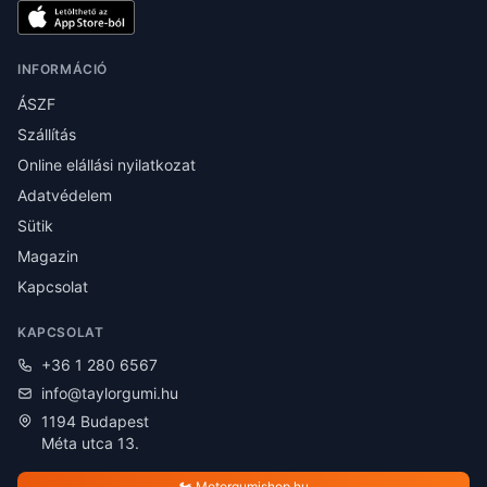
INFORMÁCIÓ
ÁSZF
Szállítás
Online elállási nyilatkozat
Adatvédelem
Sütik
Magazin
Kapcsolat
KAPCSOLAT
+36 1 280 6567
info@taylorgumi.hu
1194 Budapest
Méta utca 13.
🏍️ Motorgumishop.hu