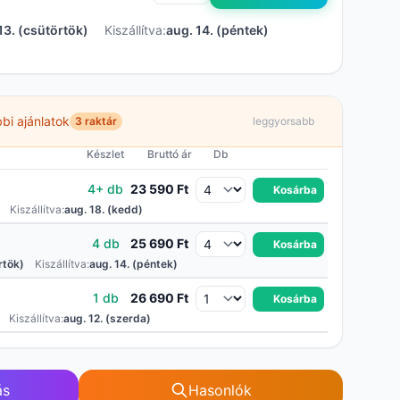
13. (csütörtök)
Kiszállítva:
aug. 14. (péntek)
bi ajánlatok
3 raktár
leggyorsabb
Készlet
Bruttó ár
Db
4+ db
23 590 Ft
Kosárba
Kiszállítva:
aug. 18. (kedd)
4 db
25 690 Ft
Kosárba
rtök)
Kiszállítva:
aug. 14. (péntek)
1 db
26 690 Ft
Kosárba
Kiszállítva:
aug. 12. (szerda)
ás
Hasonlók