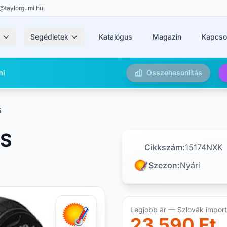
@taylorgumi.hu
k
Segédletek
Katalógus
Magazin
Kapcso
mi
Összehasonlítás
5
US
Cikkszám:
15174NXK
Szezon:
Nyári
Legjobb ár — Szlovák importő
23 590 Ft