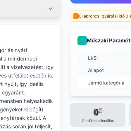
Új abroncs: gyártási idő 3 
Műszaki Paramét
riás nyári
LI/SI
ál a mindennapi
i a vízelvezetést, így
Állapot
s útfelület esetén is.
Jármű kategória
nyújt, így ideális
a egyaránt.
gmensben helyezkedik
gényeket kielégíti
senytársak közül. A
Gördülési ellenállás
s során jól teljesít,