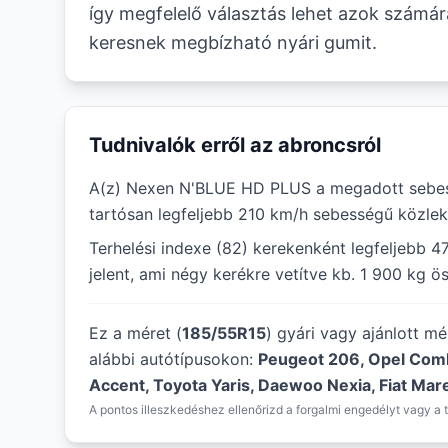
így megfelelő választás lehet azok számár
keresnek megbízható nyári gumit.
Tudnivalók erről az abroncsról
A(z) Nexen N'BLUE HD PLUS a megadott sebes
tartósan legfeljebb 210 km/h sebességű közlek
Terhelési indexe (82) kerekenként legfeljebb 4
jelent, ami négy kerékre vetítve kb. 1 900 kg ö
Ez a méret (
185/55R15
) gyári vagy ajánlott m
alábbi autótípusokon:
Peugeot 206, Opel Comb
Accent, Toyota Yaris, Daewoo Nexia, Fiat Mare
A pontos illeszkedéshez ellenőrizd a forgalmi engedélyt vagy a t