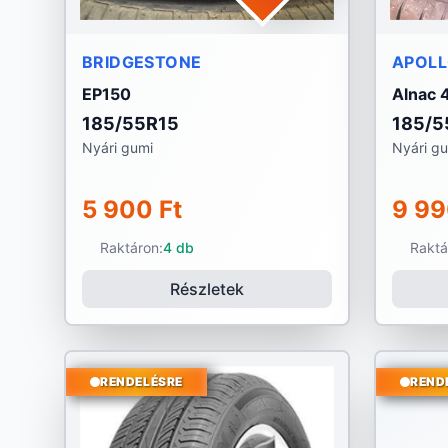
BRIDGESTONE
APOL
EP150
Alnac 
185/55R15
185/5
Nyári gumi
Nyári g
5 900 Ft
9 99
Raktáron:
4 db
Raktá
Részletek
RENDELÉSRE
REND