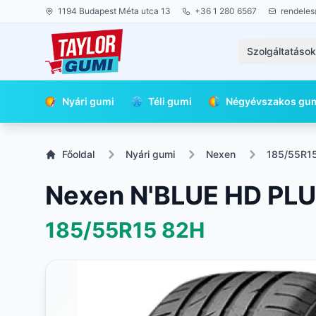
1194 Budapest Méta utca 13
+36 1 280 6567
rendeles
Szolgáltatáso
Nyári gumi
Téli gumi
Négyévszakos gu
Főoldal
Nyári gumi
Nexen
185/55R1
Nexen N'BLUE HD PL
185/55R15
82H