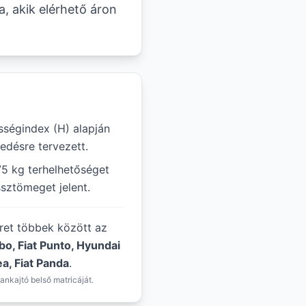
a, akik elérhető áron
ségindex (H) alapján
edésre tervezett.
75 kg terhelhetőséget
ssztömeget jelent.
éret többek között az
o, Fiat Punto, Hyundai
a, Fiat Panda
.
ankajtó belső matricáját.