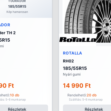
TOURADOR
185/55R15
Kép hamarosan
ADOR
er TH 2
5R15
umi
ROTALLA
RH02
185/55R15
Nyári gumi
90 Ft
14 990 Ft
lhető:
10 db
Rendelhető:
20 db
ítás: 5-6 munkanap
Szállítás: 5-6 munkanap
Részletek
Részletek