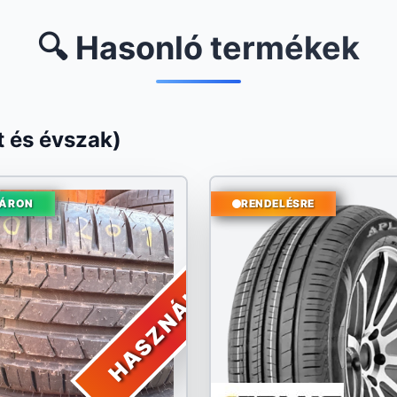
🔍 Hasonló termékek
 és évszak)
ÁRON
RENDELÉSRE
HASZNÁLT