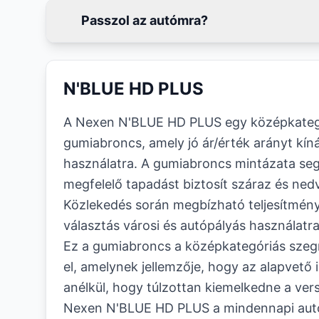
Passzol az autómra?
N'BLUE HD PLUS
A Nexen N'BLUE HD PLUS egy középkategó
gumiabroncs, amely jó ár/érték arányt kín
használatra. A gumiabroncs mintázata segít
megfelelő tapadást biztosít száraz és nedve
Közlekedés során megbízható teljesítményt 
választás városi és autópályás használatr
Ez a gumiabroncs a középkategóriás sze
el, amelynek jellemzője, hogy az alapvető i
anélkül, hogy túlzottan kiemelkedne a ver
Nexen N'BLUE HD PLUS a mindennapi autózá