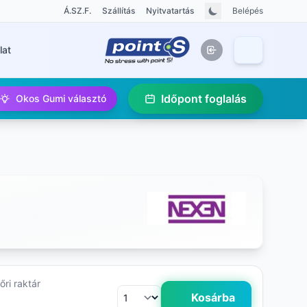
Á.SZ.F.
Szállítás
Nyitvatartás
Belépés
lat
Időpont foglalás
Okos Gumi választó
ri raktár
Kosárba