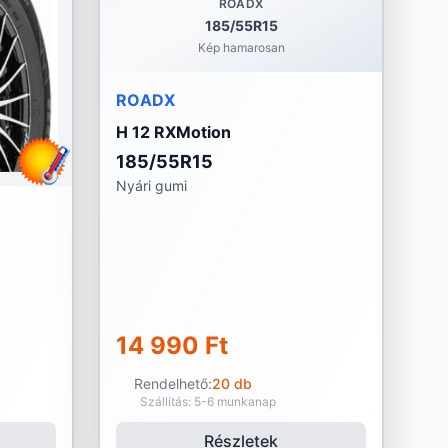
ROADX
185/55R15
Kép hamarosan
ROADX
H 12 RXMotion
185/55R15
Nyári gumi
14 990 Ft
Rendelhető:
20 db
Szállítás: 5-6 munkanap
Részletek