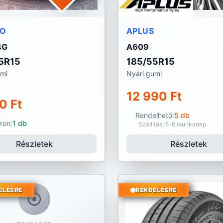
LO
APLUS
4G
A609
5R15
185/55R15
umi
Nyári gumi
12 990 Ft
0 Ft
Rendelhető:
5 db
ron:
1 db
Szállítás: 5-6 munkanap
Részletek
Részletek
ELÉSRE
RENDELÉSRE