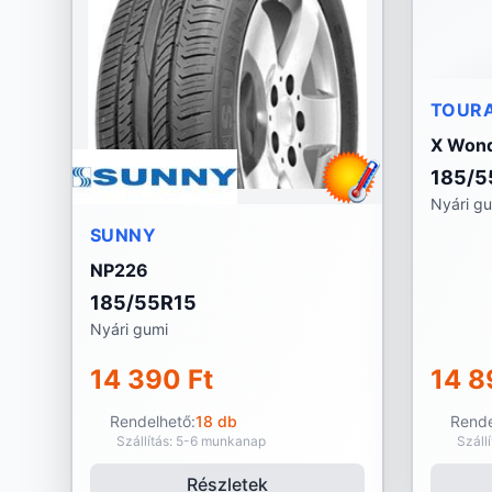
TOUR
X Wond
185/5
Nyári g
SUNNY
NP226
185/55R15
Nyári gumi
14 390 Ft
14 8
Rendelhető:
18 db
Rende
Szállítás: 5-6 munkanap
Száll
Részletek