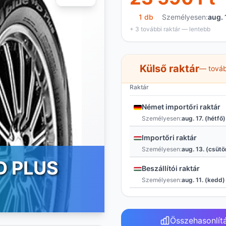
1 db
Személyesen:
aug. 
+ 3 további raktár — lentebb
Külső raktár
— továb
Raktár
Német importőri raktár
Személyesen:
aug. 17. (hétfő)
Importőri raktár
Személyesen:
aug. 13. (csütö
D PLUS
Beszállítói raktár
Személyesen:
aug. 11. (kedd)
Összehasonlít