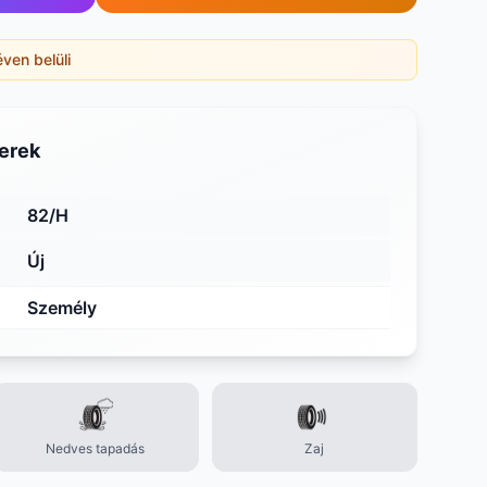
éven belüli
erek
82/H
Új
Személy
Nedves tapadás
Zaj