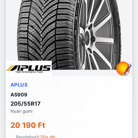
APLUS
AS909
205/55R17
Nyári gumi
20 190 Ft
Rendelhető:
20+ db