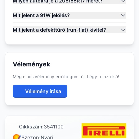
Milyen autókra jó a 205/55R17 méret?
Mit jelent a 91W jelölés?
Mit jelent a defekttűrő (run-flat) kivitel?
Vélemények
Még nincs vélemény erről a gumiról. Légy te az első!
Vélemény írása
Cikkszám:
3541100
Szezon:
Nyári