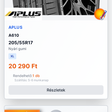
APLUS
A610
205/55R17
Nyári gumi
XL
20 290 Ft
Rendelhető:
1 db
Szállítás: 5-6 munkanap
Részletek