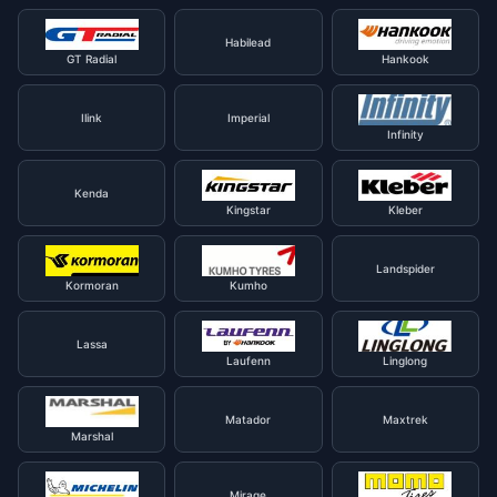
Habilead
GT Radial
Hankook
Ilink
Imperial
Infinity
Kenda
Kingstar
Kleber
Landspider
Kormoran
Kumho
Lassa
Laufenn
Linglong
Matador
Maxtrek
Marshal
Mirage