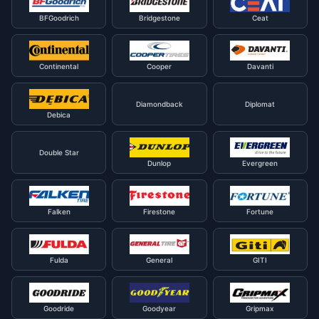
BFGoodrich
Bridgestone
Ceat
Continental
Cooper
Davanti
Diamondback
Diplomat
Debica
Double Star
Dunlop
Evergreen
Falken
Firestone
Fortune
Fulda
General
GITI
Goodride
Goodyear
Gripmax