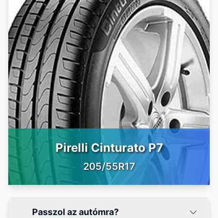
Pirelli Cinturato P7
205/55R17
Passzol az autómra?