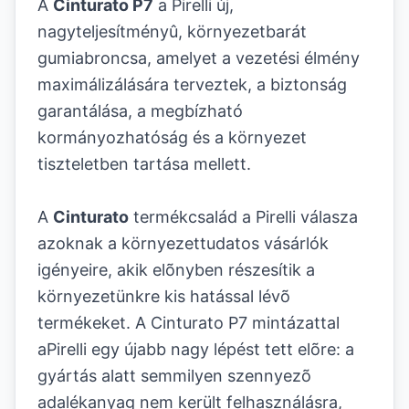
A
Cinturato P7
a Pirelli új,
nagyteljesítményû, környezetbarát
gumiabroncsa, amelyet a vezetési élmény
maximálizálására terveztek, a biztonság
garantálása, a megbízható
kormányozhatóság és a környezet
tiszteletben tartása mellett.
A
Cinturato
termékcsalád a Pirelli válasza
azoknak a környezettudatos vásárlók
igényeire, akik elõnyben részesítik a
környezetünkre kis hatással lévõ
termékeket. A Cinturato P7 mintázattal
aPirelli egy újabb nagy lépést tett elõre: a
gyártás alatt semmilyen szennyezõ
adalékanyag nem került felhasználásra,