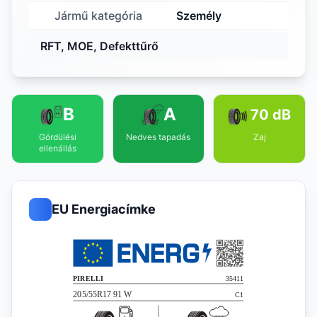
Jármű kategória
Személy
RFT, MOE, Defekttűrő
B
A
70 dB
Gördülési
Nedves tapadás
Zaj
ellenállás
EU Energiacímke