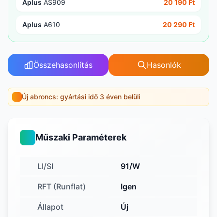
Aplus
AS909
20 190 Ft
Aplus
A610
20 290 Ft
Összehasonlítás
Hasonlók
Új abroncs: gyártási idő 3 éven belüli
Műszaki Paraméterek
LI/SI
91/W
RFT (Runflat)
Igen
Állapot
Új