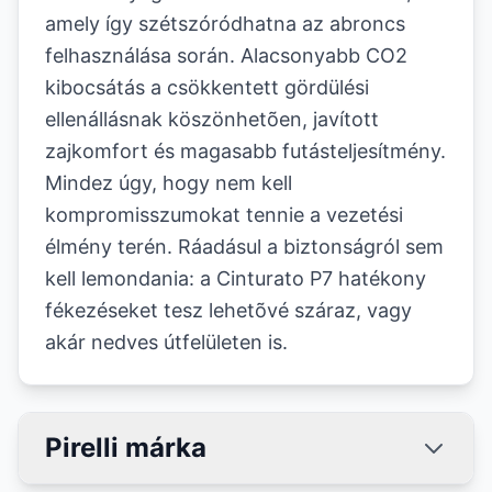
amely így szétszóródhatna az abroncs
felhasználása során. Alacsonyabb CO2
kibocsátás a csökkentett gördülési
ellenállásnak köszönhetõen, javított
zajkomfort és magasabb futásteljesítmény.
Mindez úgy, hogy nem kell
kompromisszumokat tennie a vezetési
élmény terén. Ráadásul a biztonságról sem
kell lemondania: a Cinturato P7 hatékony
fékezéseket tesz lehetõvé száraz, vagy
akár nedves útfelületen is.
Pirelli márka