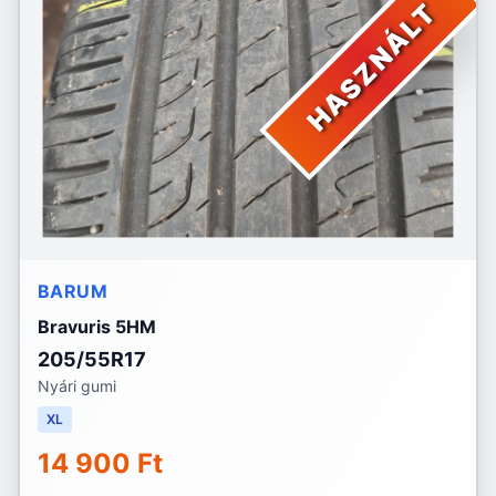
HASZNÁLT
BARUM
Bravuris 5HM
205/55R17
Nyári gumi
XL
14 900 Ft