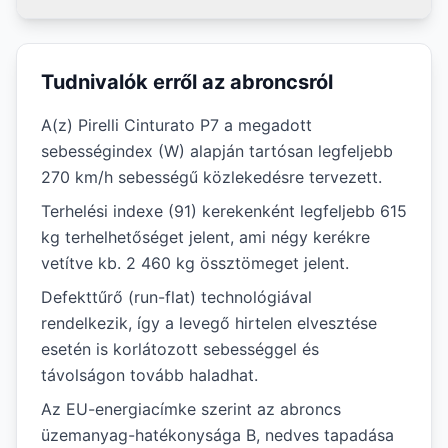
Tudnivalók erről az abroncsról
A(z) Pirelli Cinturato P7 a megadott
sebességindex (W) alapján tartósan legfeljebb
270 km/h sebességű közlekedésre tervezett.
Terhelési indexe (91) kerekenként legfeljebb 615
kg terhelhetőséget jelent, ami négy kerékre
vetítve kb. 2 460 kg össztömeget jelent.
Defekttűrő (run-flat) technológiával
rendelkezik, így a levegő hirtelen elvesztése
esetén is korlátozott sebességgel és
távolságon tovább haladhat.
Az EU-energiacímke szerint az abroncs
üzemanyag-hatékonysága B, nedves tapadása