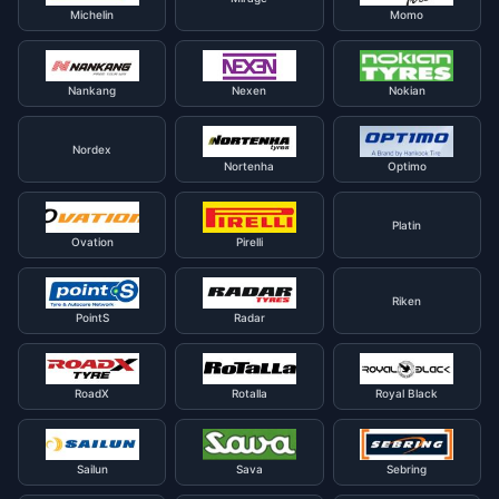
Michelin
Momo
Nankang
Nexen
Nokian
Nordex
Nortenha
Optimo
Platin
Ovation
Pirelli
Riken
PointS
Radar
RoadX
Rotalla
Royal Black
Sailun
Sava
Sebring