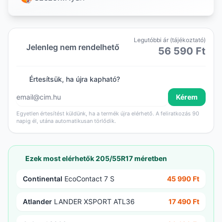
Legutóbbi ár (tájékoztató)
Jelenleg nem rendelhető
56 590 Ft
Értesítsük, ha újra kapható?
Kérem
Egyetlen értesítést küldünk, ha a termék újra elérhető. A feliratkozás 90
napig él, utána automatikusan törlődik.
Ezek most elérhetők 205/55R17 méretben
Continental
EcoContact 7 S
45 990 Ft
Atlander
LANDER XSPORT ATL36
17 490 Ft