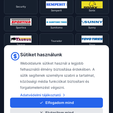
Security
Semperit
Sonix
Sportiva
Sumitomo
Sunny
Tourador
Taurus
Toyo
Sütiket használunk
Tracmax
Tristar
Triangle
Weboldalunk sütiket használ a legjobb
felhasználói élmény biztosítása érdekében. A
sütik segítenek személyre szabni a tartalmat,
Viking
Voyager
Uniroyal
közösségi média funkciókat biztosítani és
forgalomelemzést végezni.
Waterfall
Westlake
Adatvédelmi tájékoztató
Vredestein
Elfogadom mind
Elutasítom mind