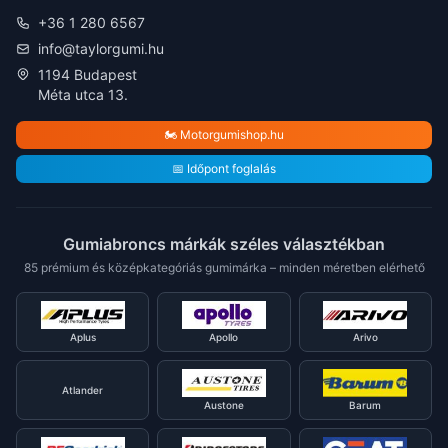
+36 1 280 6567
info@taylorgumi.hu
1194 Budapest
Méta utca 13.
🏍️ Motorgumishop.hu
📅 Időpont foglalás
Gumiabroncs márkák széles választékban
85 prémium és középkategóriás gumimárka – minden méretben elérhető
Aplus
Apollo
Arivo
Atlander
Austone
Barum