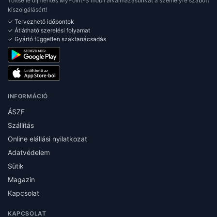
Töltse le díjmentes MyPoint-S mobil alkalmazásunkat a személyre szabott
kiszolgálásért!
✓ Tervezhető időpontok
✓ Átlátható szerelési folyamat
✓ Gyártó független szaktanácsadás
INFORMÁCIÓ
ÁSZF
Szállítás
Online elállási nyilatkozat
Adatvédelem
Sütik
Magazin
Kapcsolat
KAPCSOLAT