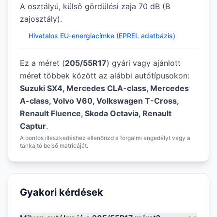
A osztályú, külső gördülési zaja 70 dB (B
zajosztály).
Hivatalos EU-energiacímke (EPREL adatbázis)
Ez a méret (
205/55R17
) gyári vagy ajánlott
méret többek között az alábbi autótípusokon:
Suzuki SX4, Mercedes CLA-class, Mercedes
A-class, Volvo V60, Volkswagen T-Cross,
Renault Fluence, Skoda Octavia, Renault
Captur
.
A pontos illeszkedéshez ellenőrizd a forgalmi engedélyt vagy a
tankajtó belső matricáját.
Gyakori kérdések