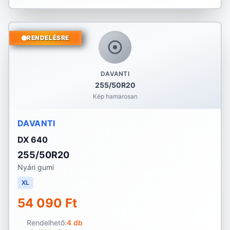
RENDELÉSRE
DAVANTI
255/50R20
Kép hamarosan
DAVANTI
DX 640
255/50R20
Nyári gumi
XL
54 090 Ft
Rendelhető:
4 db