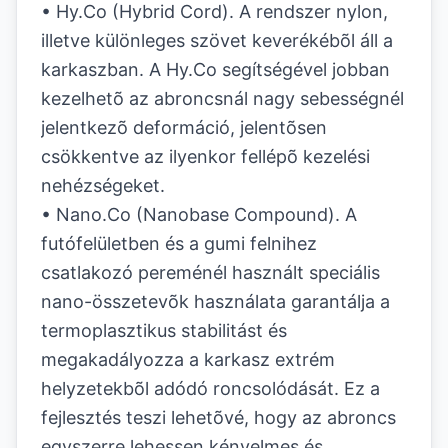
• Hy.Co (Hybrid Cord). A rendszer nylon,
illetve különleges szövet keverékébõl áll a
karkaszban. A Hy.Co segítségével jobban
kezelhetõ az abroncsnál nagy sebességnél
jelentkezõ deformáció, jelentõsen
csökkentve az ilyenkor fellépõ kezelési
nehézségeket.
• Nano.Co (Nanobase Compound). A
futófelületben és a gumi felnihez
csatlakozó pereménél használt speciális
nano-összetevõk használata garantálja a
termoplasztikus stabilitást és
megakadályozza a karkasz extrém
helyzetekbõl adódó roncsolódását. Ez a
fejlesztés teszi lehetõvé, hogy az abroncs
egyszerre lehessen kényelmes és