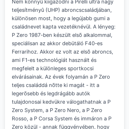
Nem könnyû kiigazodni a Pirelli ultra nagy
teljesítményû (UHP) abroncscsaládjában,
különösen most, hogy a legújabb gumi a
családnevet kapta vezetéknévül. A lényeg:
P Zero 1987-ben készült elsõ alkalommal,
speciálisan az akkor debütáló F40-es
Ferrarihoz. Akkor ez volt az elsõ abroncs,
ami F1-es technológiát használt és
megfelelt a különleges sportkocsi
elvárásainak. Az évek folyamán a P Zero
teljes családdá nõtte ki magát - itt a
legerõsebb és legdrágább autók
tulajdonosai kedvükre válogathatnak a P
Zero System, a P Zero Nero, a P Zero
Rosso, a P Corsa System és immáron a P
Zero közül - annak függvényében, hogy