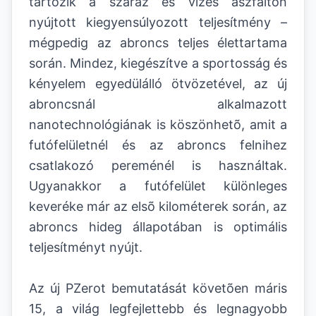
tartozik a száraz és vizes aszfalton
nyújtott kiegyensúlyozott teljesítmény –
mégpedig az abroncs teljes élettartama
során. Mindez, kiegészítve a sportosság és
kényelem egyedülálló ötvözetével, az új
abroncsnál alkalmazott
nanotechnológiának is köszönhetõ, amit a
futófelületnél és az abroncs felnihez
csatlakozó pereménél is használtak.
Ugyanakkor a futófelület különleges
keveréke már az elsõ kilométerek során, az
abroncs hideg állapotában is optimális
teljesítményt nyújt.
Az új PZerot bemutatását követõen máris
15, a világ legfejlettebb és legnagyobb