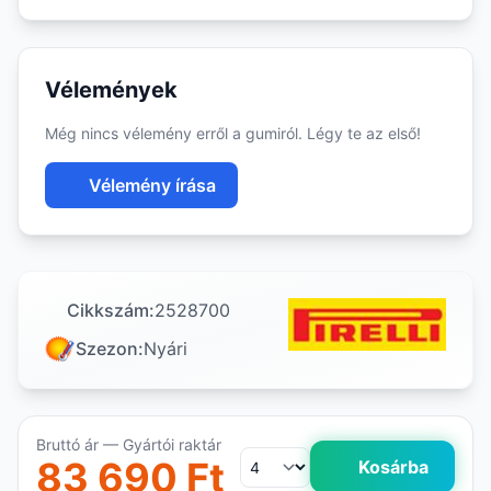
Vélemények
Még nincs vélemény erről a gumiról. Légy te az első!
Vélemény írása
Cikkszám:
2528700
Szezon:
Nyári
Bruttó ár — Gyártói raktár
83 690 Ft
Kosárba