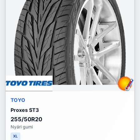
TOYO
Proxes ST3
255/50R20
Nyári gumi
XL