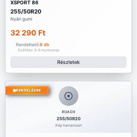
XSPORT 86
255/50R20
Nyári gumi
32 290 Ft
Rendelhető:
8 db
Szállítás: 5-6 munkanap
Részletek
RENDELÉSRE
ROADX
255/50R20
Kép hamarosan