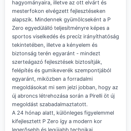
hagyományaira, illetve az ott elvárt és
mesterfokon elvégzett fejlesztéseken
alapszik. Mindennek gyümölcseként a P
Zero egyedülálló teljesítményre képes a
sportos viselkedés és precíz irányíthatóság
tekintetében, illetve a kényelem és
biztonság terén egyaránt - mindezt
szerteágazó fejlesztések biztosítják,
felépítés és gumikeverék szempontjából
egyaránt, miközben a forradalmi
megoldásokat mi sem jelzi jobban, hogy az
új abroncs létrehozása során a Pirelli öt új
megoldást szabadalmaztatott.
A 24 hónap alatt, különleges figyelemmel
kifejlesztett P Zero így a modern kor
legerõsebb és legújabb technikai