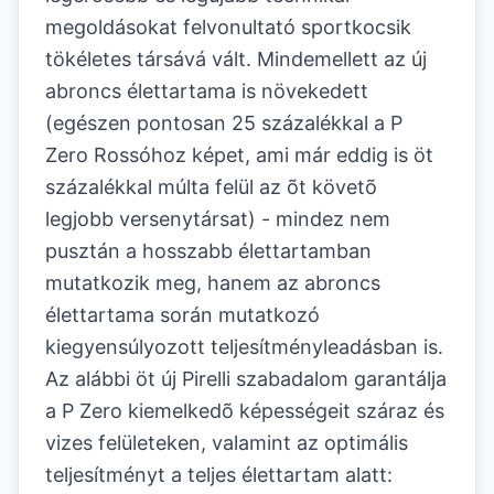
megoldásokat felvonultató sportkocsik
tökéletes társává vált. Mindemellett az új
abroncs élettartama is növekedett
(egészen pontosan 25 százalékkal a P
Zero Rossóhoz képet, ami már eddig is öt
százalékkal múlta felül az õt követõ
legjobb versenytársat) - mindez nem
pusztán a hosszabb élettartamban
mutatkozik meg, hanem az abroncs
élettartama során mutatkozó
kiegyensúlyozott teljesítményleadásban is.
Az alábbi öt új Pirelli szabadalom garantálja
a P Zero kiemelkedõ képességeit száraz és
vizes felületeken, valamint az optimális
teljesítményt a teljes élettartam alatt: