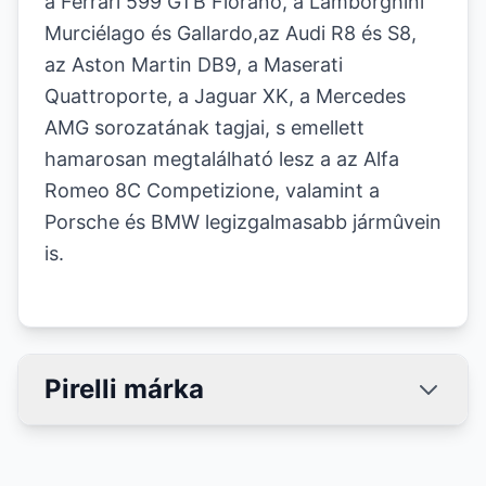
a Ferrari 599 GTB Fiorano, a Lamborghini
Murciélago és Gallardo,az Audi R8 és S8,
az Aston Martin DB9, a Maserati
Quattroporte, a Jaguar XK, a Mercedes
AMG sorozatának tagjai, s emellett
hamarosan megtalálható lesz a az Alfa
Romeo 8C Competizione, valamint a
Porsche és BMW legizgalmasabb jármûvein
is.
Pirelli márka