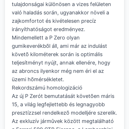
tulajdonságai különösen a vizes felületen
való haladás során, ugyanakkor növeli a
zajkomfortot és kivételesen precíz
irányíthatóságot eredményez.
Mindemellett a P Zero olyan
gumikeverékbõl áll, ami már az indulást
követõ kilométerek során is optimális
teljesítményt nyújt, annak ellenére, hogy
az abroncs ilyenkor még nem éri el az
üzemi hõmérsékletet.
Rekordszámú homologizáció
Az új P Zerót bemutatását követõen máris
15, a világ legfejlettebb és legnagyobb
presztízzsel rendelkezõ modelljére szerelik.
Az exkluzív jármûvek között megtalálható