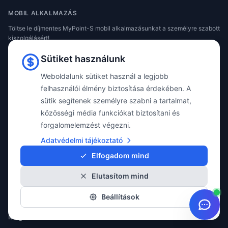
MOBIL ALKALMAZÁS
Töltse le díjmentes MyPoint-S mobil alkalmazásunkat a személyre szabott
kiszolgálásért!
✓ Tervezhető időpontok
Sütiket használunk
✓ Átlátható szerelési folyamat
✓ Gyártó független szaktanácsadás
Weboldalunk sütiket használ a legjobb
felhasználói élmény biztosítása érdekében. A
sütik segítenek személyre szabni a tartalmat,
közösségi média funkciókat biztosítani és
forgalomelemzést végezni.
INFORMÁCIÓ
Adatvédelmi tájékoztató
ÁSZF
Elfogadom mind
Szállítás
Online elállási nyilatkozat
Elutasítom mind
Adatvédelem
Beállítások
Sütik
Magazin