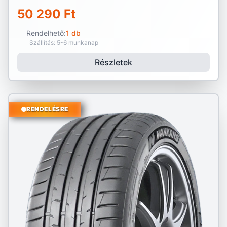
50 290 Ft
Rendelhető:
1 db
Szállítás: 5-6 munkanap
Részletek
RENDELÉSRE