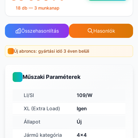
18 db — 3 munkanap
Összehasonlítás
Hasonlók
Új abroncs: gyártási idő 3 éven belüli
Műszaki Paraméterek
LI/SI
109/W
XL (Extra Load)
Igen
Állapot
Új
Jármű kategória
4x4