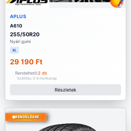
APLUS
A610
255/50R20
Nyári gumi
XL
29 190 Ft
Rendelhető:
2 db
Szállítás: 5-6 munkanap
Részletek
RENDELÉSRE