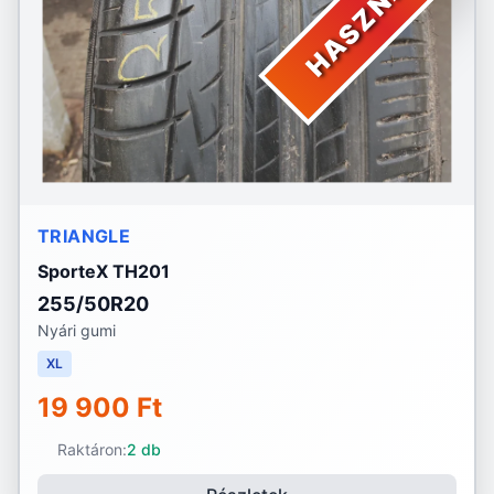
HASZNÁLT
TRIANGLE
SporteX TH201
255/50R20
Nyári gumi
XL
19 900 Ft
Raktáron:
2 db