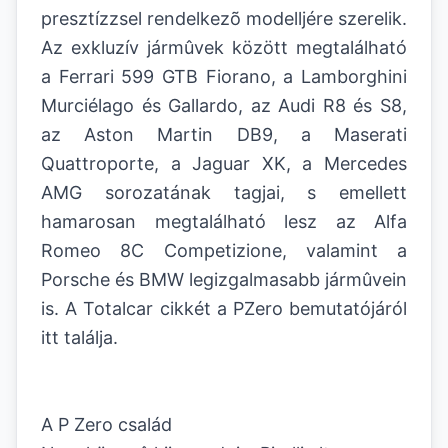
presztízzsel rendelkezõ modelljére szerelik.
Az exkluzív jármûvek között megtalálható
a Ferrari 599 GTB Fiorano, a Lamborghini
Murciélago és Gallardo, az Audi R8 és S8,
az Aston Martin DB9, a Maserati
Quattroporte, a Jaguar XK, a Mercedes
AMG sorozatának tagjai, s emellett
hamarosan megtalálható lesz az Alfa
Romeo 8C Competizione, valamint a
Porsche és BMW legizgalmasabb jármûvein
is. A Totalcar cikkét a PZero bemutatójáról
itt találja.
A P Zero család