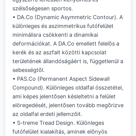
szélsõségesen sportos.
• DA.Co (Dynamic Asymmetric Contour). A
különleges és aszimmetrikus futófelület
minimálisra csökkenti a dinamikai
deformációkat. A DA.Co emellett felelõs a
kerék és az aszfalt közötti kapcsolat
területének állandóságáért is, függetlenül a
sebességtõl.
• PAS.Co (Permanent Aspect Sidewall
Compound). Különleges oldalfal összetétel,
ami képes jelentõsen késleltetni a felület
elöregedését, jelentõsen tovább megõrizve
az oldalfal erdeti jellemzõit.
• S-treme Tread Design. Különleges
futófelület kialakítás, aminek elõnyös