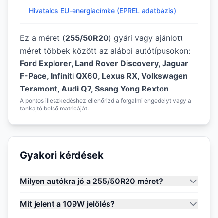
Hivatalos EU-energiacímke (EPREL adatbázis)
Ez a méret (
255/50R20
) gyári vagy ajánlott
méret többek között az alábbi autótípusokon:
Ford Explorer, Land Rover Discovery, Jaguar
F-Pace, Infiniti QX60, Lexus RX, Volkswagen
Teramont, Audi Q7, Ssang Yong Rexton
.
A pontos illeszkedéshez ellenőrizd a forgalmi engedélyt vagy a
tankajtó belső matricáját.
Gyakori kérdések
Milyen autókra jó a 255/50R20 méret?
Mit jelent a 109W jelölés?