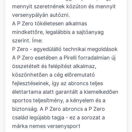
mennyit szeretnének közúton és mennyit
versenypályán autózni.
A P Zero tökéletesen alkalmas
mindkettõre, legalábbis a sajtóanyag
szerint. Íme:
P Zero - egyedülálló technikai megoldások
A P Zero esetében a Pirelli forradalmian új
összetételt és felépítést alkalmaz,
köszönhetõen a cég elõremutató
fejlesztéseinek, így az abroncs teljes
élettartama alatt garantált a kiemelkedõen
sportos teljesítmény, a kényelem és a
biztonság. A P Zero abroncs a P Zero
család legújabb tagja - ez a sorozat a
márka nemes versenysport