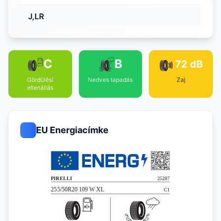
J,LR
C
B
72 dB
Gördülési
Nedves tapadás
Zaj
ellenállás
EU Energiacímke