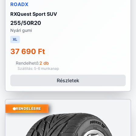
ROADX
RXQuest Sport SUV
255/50R20
Nyári gumi
XL
37 690 Ft
Rendelhető:
2 db
Szállítás: 5-6 munkanap
Részletek
RENDELÉSRE