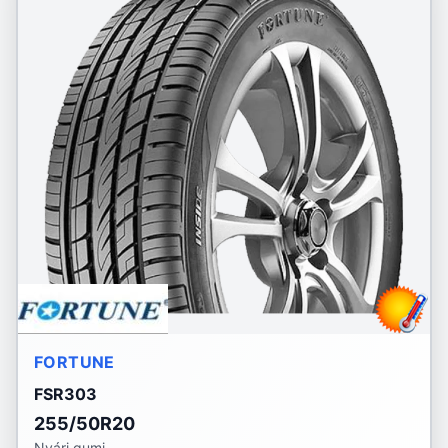
FORTUNE
FSR303
255/50R20
Nyári gumi