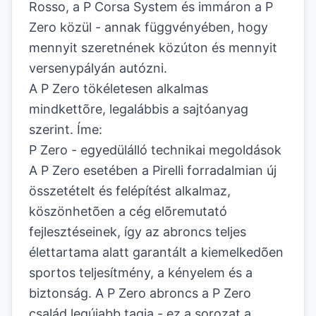
Rosso, a P Corsa System és immáron a P
Zero közül - annak függvényében, hogy
mennyit szeretnének közúton és mennyit
versenypályán autózni.
A P Zero tökéletesen alkalmas
mindkettõre, legalábbis a sajtóanyag
szerint. Íme:
P Zero - egyedülálló technikai megoldások
A P Zero esetében a Pirelli forradalmian új
összetételt és felépítést alkalmaz,
köszönhetõen a cég elõremutató
fejlesztéseinek, így az abroncs teljes
élettartama alatt garantált a kiemelkedõen
sportos teljesítmény, a kényelem és a
biztonság. A P Zero abroncs a P Zero
család legújabb tagja - ez a sorozat a