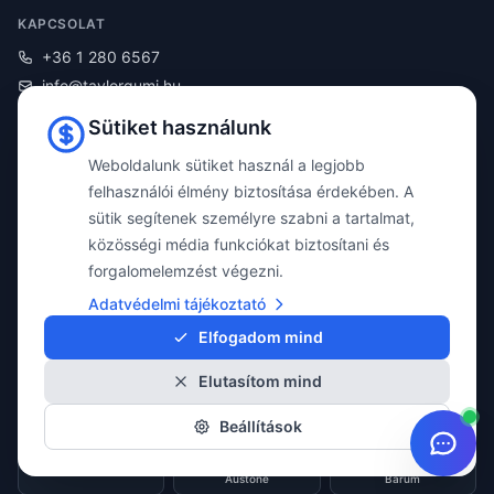
KAPCSOLAT
+36 1 280 6567
info@taylorgumi.hu
1194 Budapest
Sütiket használunk
Méta utca 13.
Weboldalunk sütiket használ a legjobb
🏍️ Motorgumishop.hu
felhasználói élmény biztosítása érdekében. A
sütik segítenek személyre szabni a tartalmat,
📅 Időpont foglalás
közösségi média funkciókat biztosítani és
forgalomelemzést végezni.
Gumiabroncs márkák széles választékban
Adatvédelmi tájékoztató
85 prémium és középkategóriás gumimárka – minden méretben elérhető
Elfogadom mind
Elutasítom mind
Aplus
Apollo
Arivo
Beállítások
Atlander
Austone
Barum