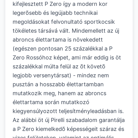
kifejlesztett P Zero így a modern kor
legerõsebb és legújabb technikai
megoldásokat felvonultató sportkocsik
tökéletes társává vált. Mindemellett az új
abroncs élettartama is növekedett
(egészen pontosan 25 százalékkal a P
Zero Rossóhoz képet, ami már eddig is öt
százalékkal múlta felül az õt követõ
legjobb versenytársat) - mindez nem
pusztán a hosszabb élettartamban
mutatkozik meg, hanem az abroncs
élettartama során mutatkozó
kiegyensúlyozott teljesítményleadásban is.
Az alábbi öt új Pirelli szabadalom garantálja
a P Zero kiemelkedõ képességeit száraz és
vizes felületeken, valamint az optimális