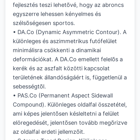
fejlesztés teszi lehetõvé, hogy az abroncs
egyszerre lehessen kényelmes és
szélsõségesen sportos.
• DA.Co (Dynamic Asymmetric Contour). A
különleges és aszimmetrikus futófelület
minimálisra csökkenti a dinamikai
deformációkat. A DA.Co emellett felelõs a
kerék és az aszfalt közötti kapcsolat
területének állandóságáért is, függetlenül a
sebességtõl.
• PAS.Co (Permanent Aspect Sidewall
Compound). Különleges oldalfal összetétel,
ami képes jelentõsen késleltetni a felület
elöregedését, jelentõsen tovább megõrizve
az oldalfal erdeti jellemzõit.