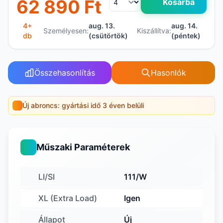
62 890 Ft
Kosárba
4+
aug. 13.
aug. 14.
Személyesen:
Kiszállítva:
db
(csütörtök)
(péntek)
Összehasonlítás
Hasonlók
Új abroncs: gyártási idő 3 éven belüli
Műszaki Paraméterek
LI/SI
111/W
XL (Extra Load)
Igen
Állapot
Új