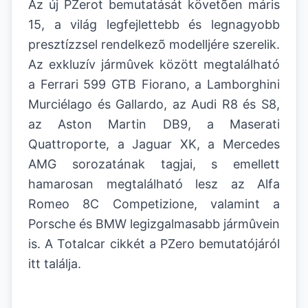
Az új PZerot bemutatását követõen máris
15, a világ legfejlettebb és legnagyobb
presztízzsel rendelkezõ modelljére szerelik.
Az exkluzív jármûvek között megtalálható
a Ferrari 599 GTB Fiorano, a Lamborghini
Murciélago és Gallardo, az Audi R8 és S8,
az Aston Martin DB9, a Maserati
Quattroporte, a Jaguar XK, a Mercedes
AMG sorozatának tagjai, s emellett
hamarosan megtalálható lesz az Alfa
Romeo 8C Competizione, valamint a
Porsche és BMW legizgalmasabb jármûvein
is. A Totalcar cikkét a PZero bemutatójáról
itt találja.