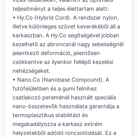
teljesítményt a teljes élettartam alatt:
• Hy.Co (Hybrid Cord). A rendszer nylon,
illetve különleges szövet keverékébõl áll a
karkaszban. A Hy.Co segítségével jobban
kezelhetõ az abroncsnál nagy sebességnél
jelentkezõ deformáció, jelentõsen
csökkentve az ilyenkor fellépõ kezelési
nehézségeket.
• Nano.Co (Nanobase Compound). A
futófelületben és a gumi felnihez
csatlakozó pereménél használt speciális
nano-összetevõk használata garantálja a
termoplasztikus stabilitást és
megakadályozza a karkasz extrém
helyzetekbõl adódó roncsolódását. Ez a