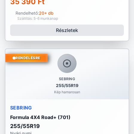
35 390 Ft
Rendelhető:
20+ db
Szállítás: 5-6 munkanap
Részletek
RENDELÉSRE
SEBRING
255/55R19
Kép hamarosan
SEBRING
Formula 4X4 Road+ (701)
255/55R19
Nyári gumi