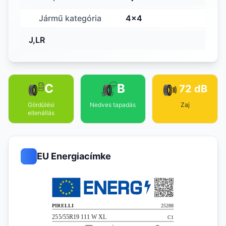
Jármű kategória
4x4
J,LR
C
B
72 dB
Gördülési
Nedves tapadás
Zaj
ellenállás
EU Energiacímke