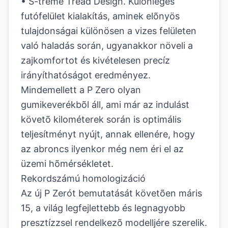
• S-treme Tread Design. Különleges
futófelület kialakítás, aminek elõnyös
tulajdonságai különösen a vizes felületen
való haladás során, ugyanakkor növeli a
zajkomfortot és kivételesen precíz
irányíthatóságot eredményez.
Mindemellett a P Zero olyan
gumikeverékbõl áll, ami már az indulást
követõ kilométerek során is optimális
teljesítményt nyújt, annak ellenére, hogy
az abroncs ilyenkor még nem éri el az
üzemi hõmérsékletet.
Rekordszámú homologizáció
Az új P Zerót bemutatását követõen máris
15, a világ legfejlettebb és legnagyobb
presztízzsel rendelkezõ modelljére szerelik.