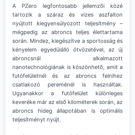
A PZero legfontosabb jellemzõi közé
tartozik a száraz és vizes aszfalton
nyújtott kiegyensúlyozott teljesítmény –
mégpedig az abroncs teljes élettartama
során. Mindez, kiegészítve a sportosság és
kényelem egyedülálló ötvözetével, az új
abroncsnál alkalmazott
nanotechnológiának is köszönhetõ, amit a
futófelületnél és az abroncs felnihez
csatlakozó pereménél is használtak.
Ugyanakkor a futófelület különleges
keveréke már az elsõ kilométerek során, az
abroncs hideg állapotában is optimális
teljesítményt nyújt.