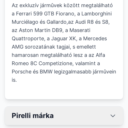
Az exkluzív jármûvek között megtalálható
a Ferrari 599 GTB Fiorano, a Lamborghini
Murciélago és Gallardo,az Audi R8 és S8,
az Aston Martin DB9, a Maserati
Quattroporte, a Jaguar XK, a Mercedes
AMG sorozatának tagjai, s emellett
hamarosan megtalálható lesz a az Alfa
Romeo 8C Competizione, valamint a
Porsche és BMW legizgalmasabb jármûvein
is.
Pirelli márka