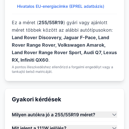
Hivatalos EU-energiacímke (EPREL adatbázis)
Ez a méret (
255/55R19
) gyári vagy ajánlott
méret többek között az alábbi autótípusokon:
Land Rover Discovery, Jaguar F-Pace, Land
Rover Range Rover, Volkswagen Amarok,
Land Rover Range Rover Sport, Audi Q7, Lexus
RX, Infiniti QX60
.
A pontos illeszkedéshez ellenőrizd a forgalmi engedélyt vagy a
tankajtó belső matricáját.
Gyakori kérdések
Milyen autókra jó a 255/55R19 méret?
Mit jelent a 111W jelölés?