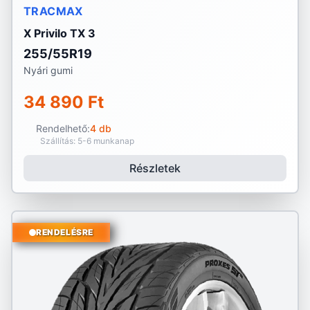
TRACMAX
X Privilo TX 3
255/55R19
Nyári gumi
34 890 Ft
Rendelhető:
4 db
Szállítás: 5-6 munkanap
Részletek
RENDELÉSRE