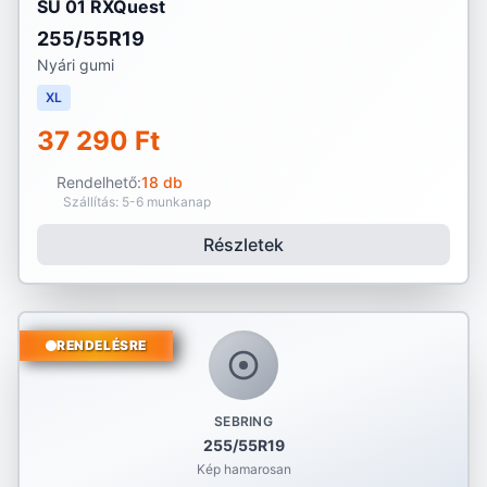
SU 01 RXQuest
255/55R19
Nyári gumi
XL
37 290 Ft
Rendelhető:
18 db
Szállítás: 5-6 munkanap
Részletek
RENDELÉSRE
SEBRING
255/55R19
Kép hamarosan