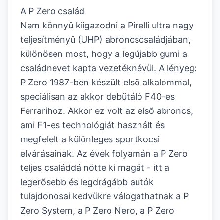
A P Zero család
Nem könnyû kiigazodni a Pirelli ultra nagy
teljesítményû (UHP) abroncscsaládjában,
különösen most, hogy a legújabb gumi a
családnevet kapta vezetéknévül. A lényeg:
P Zero 1987-ben készült elsõ alkalommal,
speciálisan az akkor debütáló F40-es
Ferrarihoz. Akkor ez volt az elsõ abroncs,
ami F1-es technológiát használt és
megfelelt a különleges sportkocsi
elvárásainak. Az évek folyamán a P Zero
teljes családdá nõtte ki magát - itt a
legerõsebb és legdrágább autók
tulajdonosai kedvükre válogathatnak a P
Zero System, a P Zero Nero, a P Zero