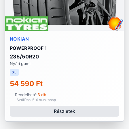
NOKIAN
POWERPROOF 1
235/50R20
Nyári gumi
XL
54 590 Ft
Rendelhető:
3 db
Szállítás: 5-6 munkanap
Részletek