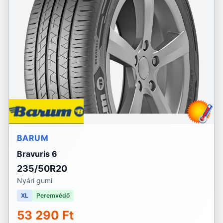
BARUM
Bravuris 6
235/50R20
Nyári gumi
XL
Peremvédő
53 290 Ft