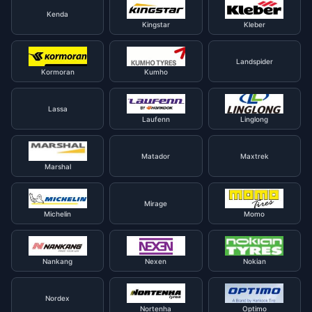
Kenda
Kingstar
Kleber
Landspider
Kormoran
Kumho
Lassa
Laufenn
Linglong
Matador
Maxtrek
Marshal
Mirage
Michelin
Momo
Nankang
Nexen
Nokian
Nordex
Nortenha
Optimo