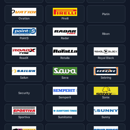
Platin
Ovation
Pirelli
Riken
PointS
Radar
RoadX
Rotalla
Royal Black
Sailun
Sava
Sebring
Security
Semperit
Sonix
Sportiva
Sumitomo
Sunny