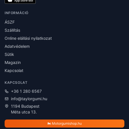
INFORMÁCIÓ
ÁSZF
Szállítás
Online elállási nyilatkozat
Adatvédelem
Sütik
Magazin
Kapcsolat
KAPCSOLAT
+36 1 280 6567
info@taylorgumi.hu
1194 Budapest
Méta utca 13.
🏍️ Motorgumishop.hu