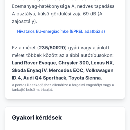
üzemanyag-hatékonysága A, nedves tapadása
A osztályú, külső gördülési zaja 69 dB (A
zajosztály).
Hivatalos EU-energiacímke (EPREL adatbázis)
Ez a méret (
235/50R20
) gyári vagy ajánlott
méret többek között az alábbi autótípusokon:
Land Rover Evoque, Chrysler 300, Lexus NX,
Skoda Enyaq iV, Mercedes EQC, Volkswagen
ID.4, Audi Q4 Sportback, Toyota Sienna
.
A pontos illeszkedéshez ellenőrizd a forgalmi engedélyt vagy a
tankajtó belső matricáját.
Gyakori kérdések