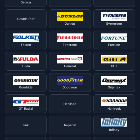
Debica
Double Star
Dunlop
Evergreen
Falken
Firestone
Fortune
Fulda
General
GITI
Goodride
Goodyear
Gripmax
Habilead
GT Radial
Hankook
Ilink
Imperial
Infinity