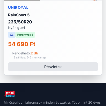
UNIROYAL
RainSport 5
235/50R20
Nyári gumi
XL
Peremvédő
54 690 Ft
Rendelhető:
2 db
Szállítás: 5-6 munkanap
Részletek
Minőségi gumiabroncsok minden évszakra. Több mint 20 éves