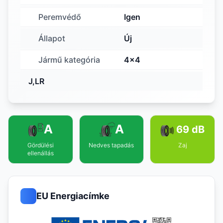
Peremvédő
Igen
Állapot
Új
Jármű kategória
4x4
J,LR
A
A
69 dB
Gördülési
Nedves tapadás
Zaj
ellenállás
EU Energiacímke