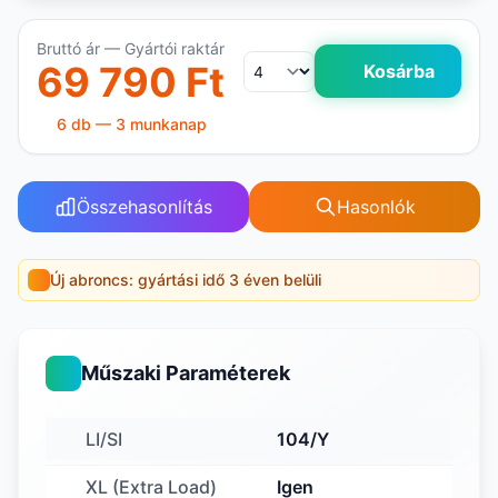
Bruttó ár — Gyártói raktár
69 790 Ft
Kosárba
6 db — 3 munkanap
Összehasonlítás
Hasonlók
Új abroncs: gyártási idő 3 éven belüli
Műszaki Paraméterek
LI/SI
104/Y
XL (Extra Load)
Igen