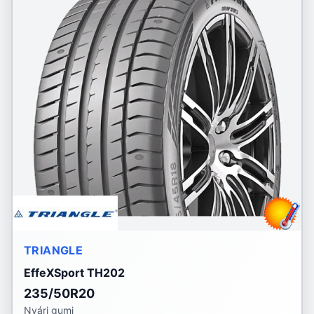
TRIANGLE
EffeXSport TH202
235/50R20
Nyári gumi