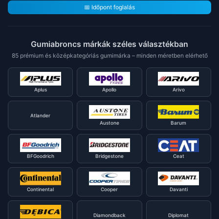
📅 Időpont foglalás
Gumiabroncs márkák széles választékban
85 prémium és középkategóriás gumimárka – minden méretben elérhető
Aplus
Apollo
Arivo
Atlander
Austone
Barum
BFGoodrich
Bridgestone
Ceat
Continental
Cooper
Davanti
Diamondback
Diplomat