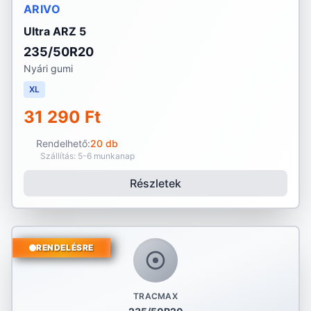
ARIVO
Ultra ARZ 5
235/50R20
Nyári gumi
XL
31 290 Ft
Rendelhető:
20 db
Szállítás: 5-6 munkanap
Részletek
RENDELÉSRE
TRACMAX