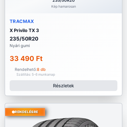
235/50R20
Kép hamarosan
TRACMAX
X Privilo TX 3
235/50R20
Nyári gumi
33 490 Ft
Rendelhető:
8 db
Szállítás: 5-6 munkanap
Részletek
RENDELÉSRE