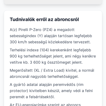
Tudnivalók erről az abroncsról
A(z) Pirelli P-Zero (PZ4) a megadott
sebességindex (Y) alapján tartósan legfeljebb
300 km/h sebességű közlekedésre tervezett.
Terhelési indexe (104) kerekenként legfeljebb
900 kg terhelhetőséget jelent, ami négy kerékre
vetítve kb. 3 600 kg össztömeget jelent.
Megerősített (XL / Extra Load) kivitel, a normál
abroncsnál nagyobb terhelhetőséggel.
A gyártó adatai alapján peremvédős (rim
protector) kivitelben készül, amely védi a felni
peremét a felsértésektől.
Az EU-energiacímke szerint az abroncs