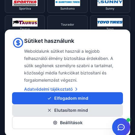
Sportiva
Sumitomo
Sunny
Tourador
Taurus
Toyo
Sütiket használunk
Tracmax
Tristar
Triangle
Weboldalunk sütiket használ a legjobb
felhasználói élmény biztosítása érdekében. A
sütik segítenek személyre szabni a tartalmat,
Viking
Voyager
Uniroyal
közösségi média funkciókat biztosítani és
forgalomelemzést végezni.
Waterfall
Westlake
Adatvédelmi tájékoztató
Vredestein
Elfogadom mind
Elutasítom mind
Yokohama
Beállítások
© 2026 Taylor Webshop. Minden jog fenntartva.