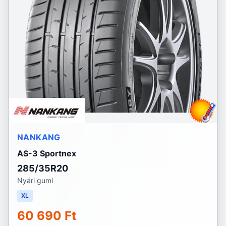
NANKANG
AS-3 Sportnex
285/35R20
Nyári gumi
XL
60 690 Ft