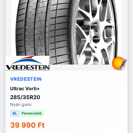
VREDESTEIN
Ultrac Vorti+
285/35R20
Nyári gumi
XL
Peremvédő
39 990 Ft