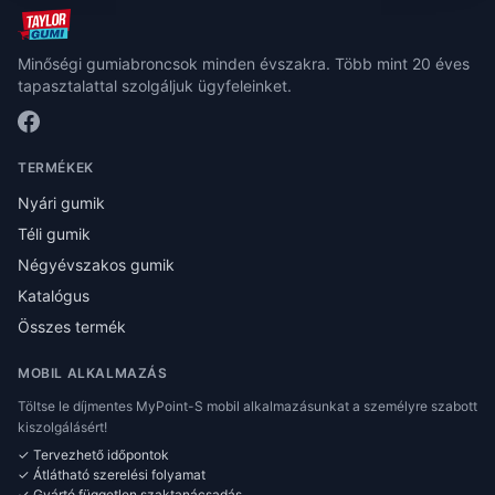
Minőségi gumiabroncsok minden évszakra. Több mint 20 éves
tapasztalattal szolgáljuk ügyfeleinket.
TERMÉKEK
Nyári gumik
Téli gumik
Négyévszakos gumik
Katalógus
Összes termék
MOBIL ALKALMAZÁS
Töltse le díjmentes MyPoint-S mobil alkalmazásunkat a személyre szabott
kiszolgálásért!
✓ Tervezhető időpontok
✓ Átlátható szerelési folyamat
✓ Gyártó független szaktanácsadás