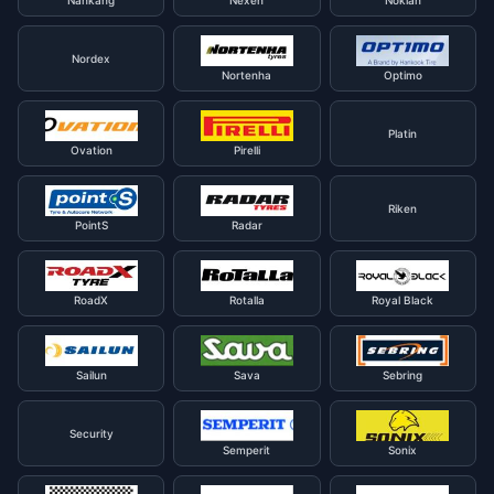
Nankang
Nexen
Nokian
Nordex
Nortenha
Optimo
Platin
Ovation
Pirelli
Riken
PointS
Radar
RoadX
Rotalla
Royal Black
Sailun
Sava
Sebring
Security
Semperit
Sonix