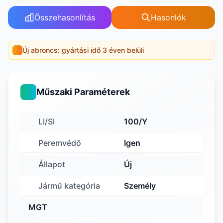
Összehasonlítás
Hasonlók
Új abroncs: gyártási idő 3 éven belüli
Műszaki Paraméterek
LI/SI
100/Y
Peremvédő
Igen
Állapot
Új
Jármű kategória
Személy
MGT