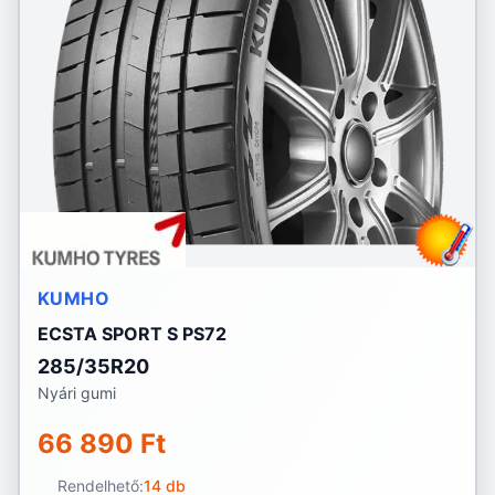
KUMHO
ECSTA SPORT S PS72
285/35R20
Nyári gumi
66 890 Ft
Rendelhető:
14 db