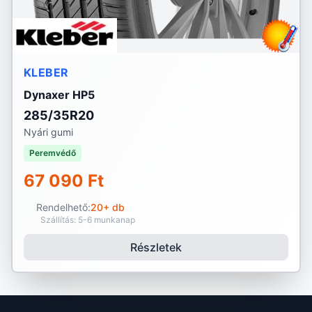
KLEBER
Dynaxer HP5
285/35R20
Nyári gumi
Peremvédő
67 090 Ft
Rendelhető:
20+ db
Szállítás: 5-6 munkanap
Részletek