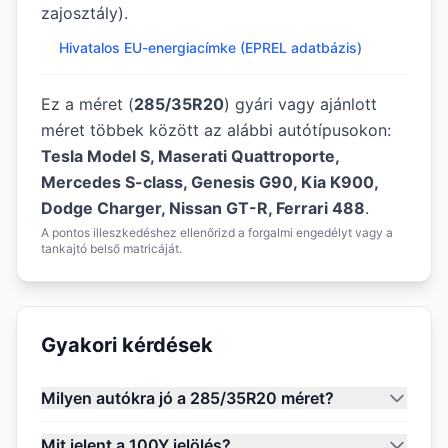
zajosztály).
Hivatalos EU-energiacímke (EPREL adatbázis)
Ez a méret (
285/35R20
) gyári vagy ajánlott
méret többek között az alábbi autótípusokon:
Tesla Model S, Maserati Quattroporte,
Mercedes S-class, Genesis G90, Kia K900,
Dodge Charger, Nissan GT-R, Ferrari 488
.
A pontos illeszkedéshez ellenőrizd a forgalmi engedélyt vagy a
tankajtó belső matricáját.
Gyakori kérdések
Milyen autókra jó a 285/35R20 méret?
Mit jelent a 100Y jelölés?