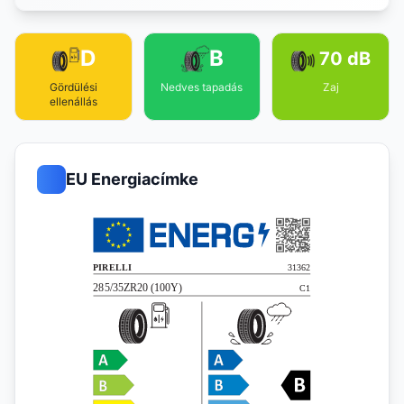
D
B
70 dB
Gördülési
Nedves tapadás
Zaj
ellenállás
EU Energiacímke