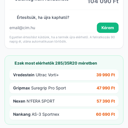
104 090 Ft
Értesítsük, ha újra kapható?
Kérem
Egyetlen értesítést küldünk, ha a termék újra elérhető. A feliratkozás 90
napig él, utána automatikusan törlődik.
Ezek most elérhetők 285/35R20 méretben
Vredestein
Ultrac Vorti+
39 990 Ft
Gripmax
Suregrip Pro Sport
47 990 Ft
Nexen
N'FERA SPORT
57 390 Ft
Nankang
AS-3 Sportnex
60 690 Ft