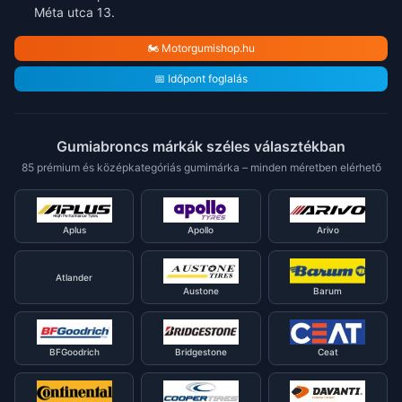
Méta utca 13.
🏍️ Motorgumishop.hu
📅 Időpont foglalás
Gumiabroncs márkák széles választékban
85 prémium és középkategóriás gumimárka – minden méretben elérhető
Aplus
Apollo
Arivo
Atlander
Austone
Barum
BFGoodrich
Bridgestone
Ceat