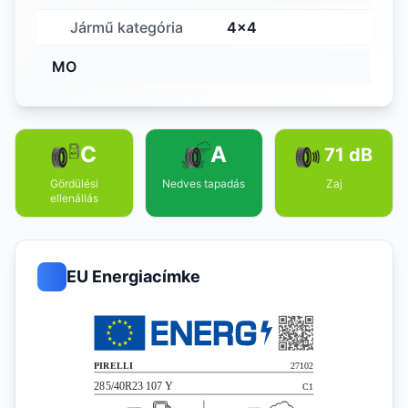
Jármű kategória
4x4
MO
C
A
71 dB
Gördülési
Nedves tapadás
Zaj
ellenállás
EU Energiacímke