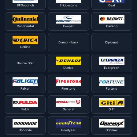
BFGoodrich
Bridgestone
Ceat
Continental
Cooper
Davanti
Diamondback
Diplomat
Debica
Double Star
Dunlop
Evergreen
Falken
Firestone
Fortune
Fulda
General
GITI
Goodride
Goodyear
Gripmax