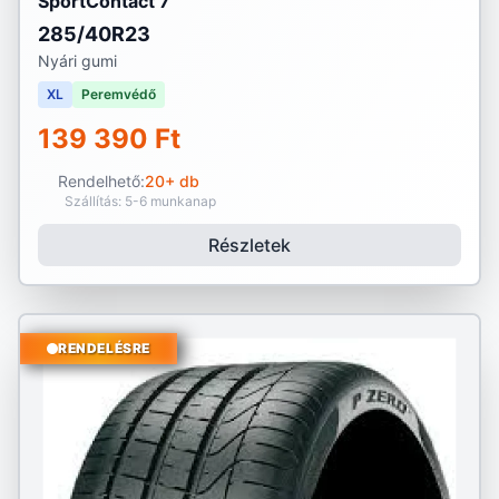
SportContact 7
285/40R23
Nyári gumi
XL
Peremvédő
139 390 Ft
Rendelhető:
20+ db
Szállítás: 5-6 munkanap
Részletek
RENDELÉSRE