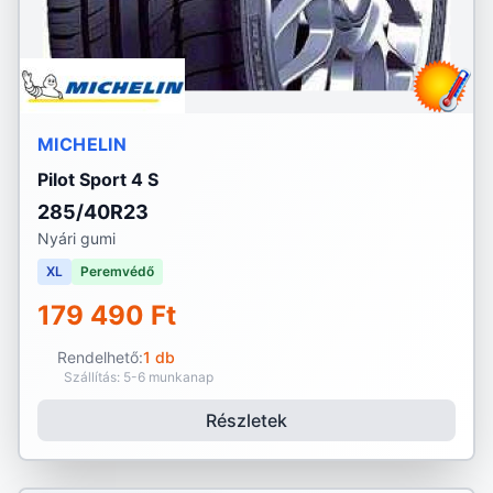
MICHELIN
Pilot Sport 4 S
285/40R23
Nyári gumi
XL
Peremvédő
179 490 Ft
Rendelhető:
1 db
Szállítás: 5-6 munkanap
Részletek