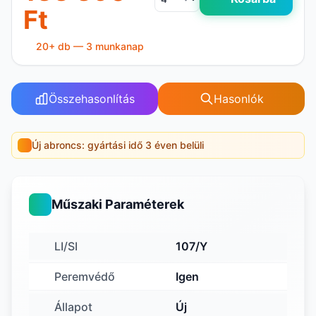
Ft
20+ db — 3 munkanap
Összehasonlítás
Hasonlók
Új abroncs: gyártási idő 3 éven belüli
Műszaki Paraméterek
LI/SI
107/Y
Peremvédő
Igen
Állapot
Új