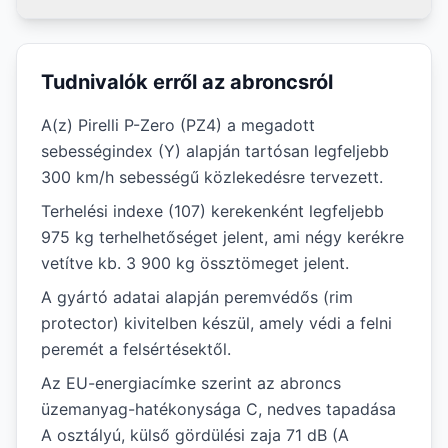
Tudnivalók erről az abroncsról
A(z) Pirelli P-Zero (PZ4) a megadott
sebességindex (Y) alapján tartósan legfeljebb
300 km/h sebességű közlekedésre tervezett.
Terhelési indexe (107) kerekenként legfeljebb
975 kg terhelhetőséget jelent, ami négy kerékre
vetítve kb. 3 900 kg össztömeget jelent.
A gyártó adatai alapján peremvédős (rim
protector) kivitelben készül, amely védi a felni
peremét a felsértésektől.
Az EU-energiacímke szerint az abroncs
üzemanyag-hatékonysága C, nedves tapadása
A osztályú, külső gördülési zaja 71 dB (A