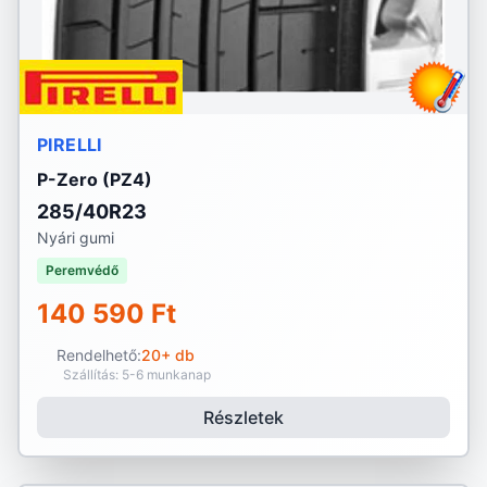
PIRELLI
P-Zero (PZ4)
285/40R23
Nyári gumi
Peremvédő
140 590 Ft
Rendelhető:
20+ db
Szállítás: 5-6 munkanap
Részletek