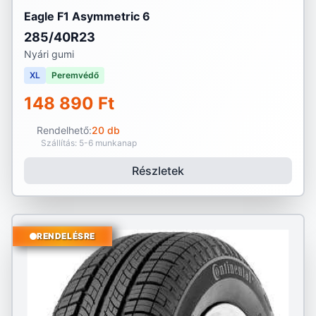
Eagle F1 Asymmetric 6
285/40R23
Nyári gumi
XL
Peremvédő
148 890 Ft
Rendelhető:
20 db
Szállítás: 5-6 munkanap
Részletek
RENDELÉSRE