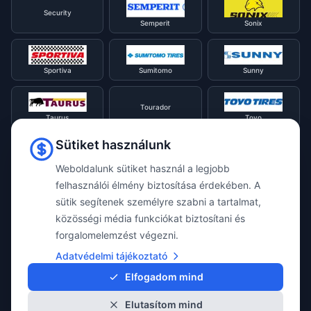
Security
Semperit
Sonix
Sportiva
Sumitomo
Sunny
Tourador
Taurus
Toyo
Sütiket használunk
Tracmax
Tristar
Triangle
Weboldalunk sütiket használ a legjobb
felhasználói élmény biztosítása érdekében. A
sütik segítenek személyre szabni a tartalmat,
Viking
Voyager
Uniroyal
közösségi média funkciókat biztosítani és
forgalomelemzést végezni.
Waterfall
Westlake
Adatvédelmi tájékoztató
Vredestein
Elfogadom mind
Elutasítom mind
Yokohama