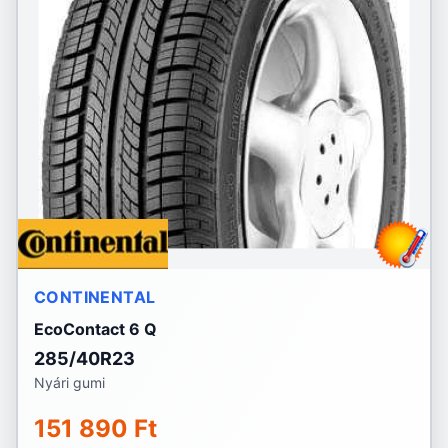
CONTINENTAL
EcoContact 6 Q
285/40R23
Nyári gumi
151 890 Ft