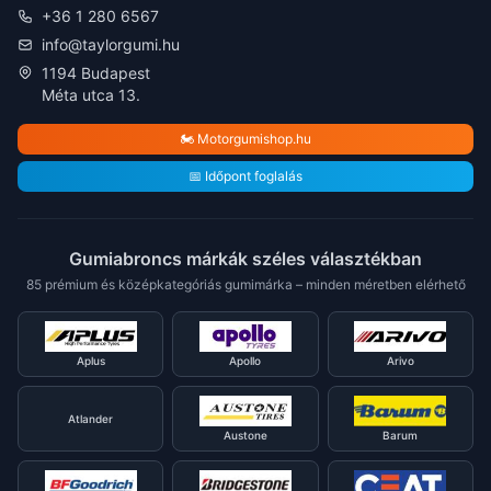
+36 1 280 6567
info@taylorgumi.hu
1194 Budapest
Méta utca 13.
🏍️ Motorgumishop.hu
📅 Időpont foglalás
Gumiabroncs márkák széles választékban
85 prémium és középkategóriás gumimárka – minden méretben elérhető
Aplus
Apollo
Arivo
Atlander
Austone
Barum