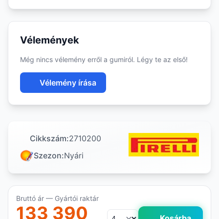
Vélemények
Még nincs vélemény erről a gumiról. Légy te az első!
Vélemény írása
Cikkszám:
2710200
Szezon:
Nyári
Bruttó ár — Gyártói raktár
133 390
Kosárba