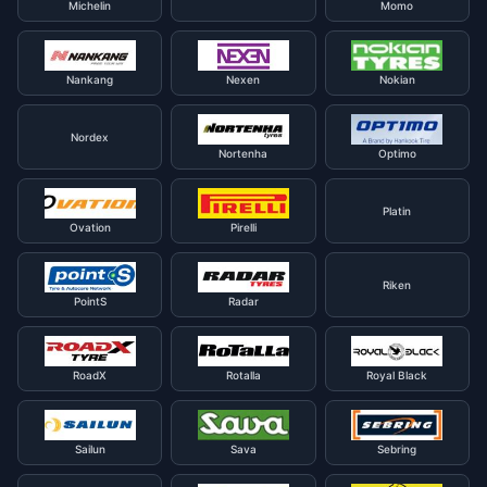
Michelin
Momo
Nankang
Nexen
Nokian
Nordex
Nortenha
Optimo
Platin
Ovation
Pirelli
Riken
PointS
Radar
RoadX
Rotalla
Royal Black
Sailun
Sava
Sebring