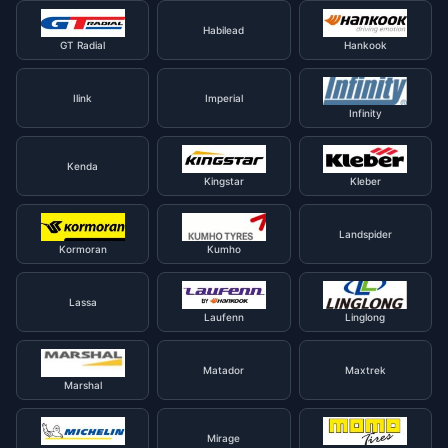
Habilead
GT Radial
Hankook
Ilink
Imperial
Infinity
Kenda
Kingstar
Kleber
Landspider
Kormoran
Kumho
Lassa
Laufenn
Linglong
Matador
Maxtrek
Marshal
Mirage