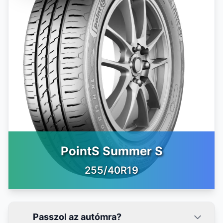
PointS Summer S
255/40R19
Passzol az autómra?