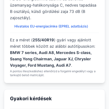
üzemanyag-hatékonysága C, nedves tapadása
B osztályú, külső gördülési zaja 73 dB (B
zajosztály).
Hivatalos EU-energiacímke (EPREL adatbázis)
Ez a méret (
255/40R19
) gyári vagy ajánlott
méret többek között az alábbi autótípusokon:
BMW 7 series, Audi A8, Mercedes S-class,
Ssang Yong Chairman, Jaguar XJ, Chrysler
Voyager, Ford Mustang, Audi A7
.
A pontos illeszkedéshez ellenőrizd a forgalmi engedélyt vagy a
tankajtó belső matricáját.
Gyakori kérdések