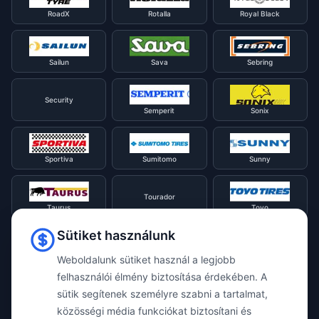
RoadX
Rotalla
Royal Black
Sailun
Sava
Sebring
Security
Semperit
Sonix
Sportiva
Sumitomo
Sunny
Tourador
Taurus
Toyo
Sütiket használunk
Tracmax
Tristar
Triangle
Weboldalunk sütiket használ a legjobb
felhasználói élmény biztosítása érdekében. A
sütik segítenek személyre szabni a tartalmat,
Viking
Voyager
Uniroyal
közösségi média funkciókat biztosítani és