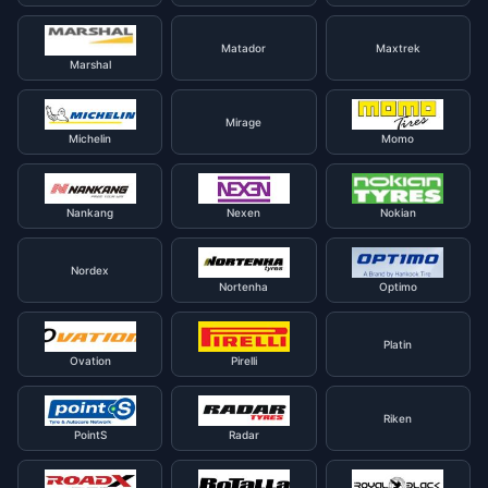
Matador
Maxtrek
Marshal
Mirage
Michelin
Momo
Nankang
Nexen
Nokian
Nordex
Nortenha
Optimo
Platin
Ovation
Pirelli
Riken
PointS
Radar