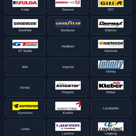
Fulda
General
GITI
Goodride
Goodyear
Gripmax
Habilead
GT Radial
Hankook
Ilink
Imperial
Infinity
Kenda
Kingstar
Kleber
Landspider
Kormoran
Kumho
Lassa
Laufenn
Linglong