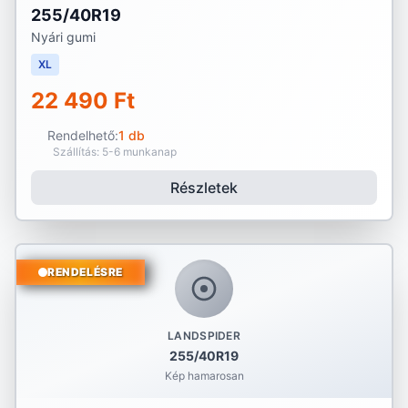
255/40R19
Nyári gumi
XL
22 490 Ft
Rendelhető:
1 db
Szállítás: 5-6 munkanap
Részletek
RENDELÉSRE
LANDSPIDER
255/40R19
Kép hamarosan