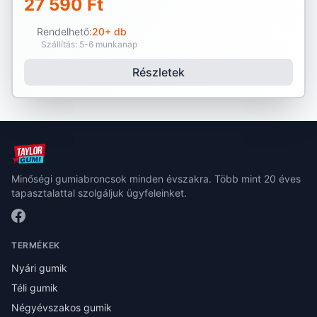
27 590 Ft
Rendelhető:
20+ db
Szállítás: 5-6 munkanap
Részletek
Minőségi gumiabroncsok minden évszakra. Több mint 20 éves
tapasztalattal szolgáljuk ügyfeleinket.
TERMÉKEK
Nyári gumik
Téli gumik
Négyévszakos gumik