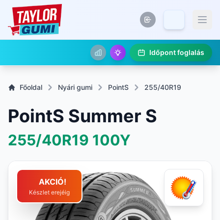
Időpont foglalás
Főoldal
Nyári gumi
PointS
255/40R19
PointS Summer S
255/40R19
100Y
AKCIÓ!
Készlet erejéig