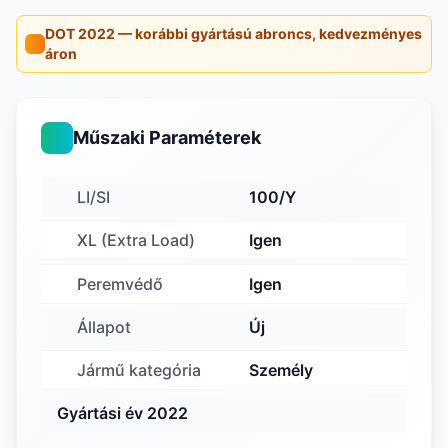
DOT 2022 — korábbi gyártású abroncs, kedvezményes
áron
Műszaki Paraméterek
LI/SI
100/Y
XL (Extra Load)
Igen
Peremvédő
Igen
Állapot
Új
Jármű kategória
Személy
Gyártási év 2022