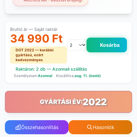
Bruttó ár — Saját raktár
34 990 Ft
Kosárba
DOT 2022 — korábbi
gyártású, ezért
kedvezményes
Raktáron: 2 db — Azonnali szállítás
Személyesen:
Azonnal
Kiszállítva:
aug. 11. (kedd)
2022
GYÁRTÁSI ÉV:
Összehasonlítás
Hasonlók