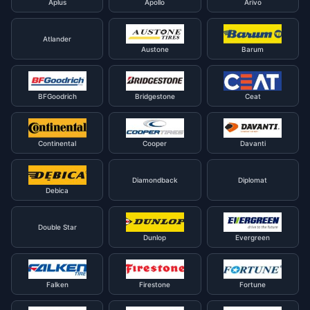
Aplus
Apollo
Arivo
Atlander
Austone
Barum
BFGoodrich
Bridgestone
Ceat
Continental
Cooper
Davanti
Diamondback
Diplomat
Debica
Double Star
Dunlop
Evergreen
Falken
Firestone
Fortune