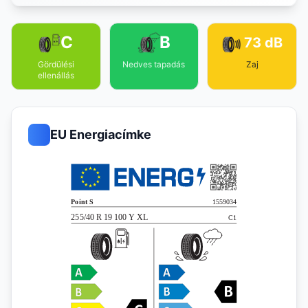
C
B
73 dB
Gördülési
Nedves tapadás
Zaj
ellenállás
EU Energiacímke