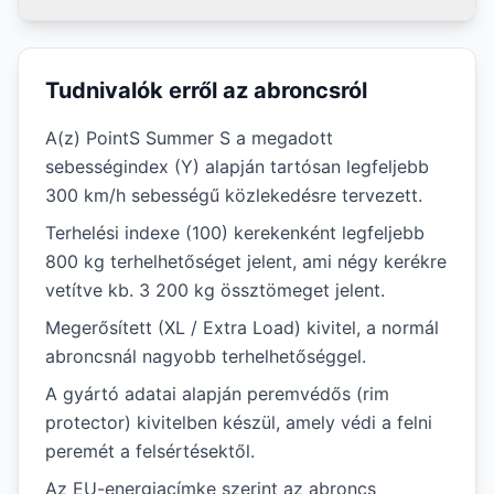
Tudnivalók erről az abroncsról
A(z) PointS Summer S a megadott
sebességindex (Y) alapján tartósan legfeljebb
300 km/h sebességű közlekedésre tervezett.
Terhelési indexe (100) kerekenként legfeljebb
800 kg terhelhetőséget jelent, ami négy kerékre
vetítve kb. 3 200 kg össztömeget jelent.
Megerősített (XL / Extra Load) kivitel, a normál
abroncsnál nagyobb terhelhetőséggel.
A gyártó adatai alapján peremvédős (rim
protector) kivitelben készül, amely védi a felni
peremét a felsértésektől.
Az EU-energiacímke szerint az abroncs