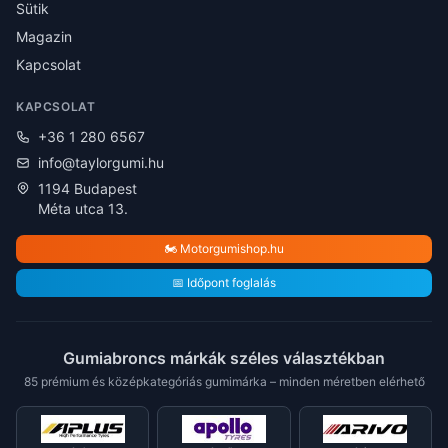
Sütik
Magazin
Kapcsolat
KAPCSOLAT
+36 1 280 6567
info@taylorgumi.hu
1194 Budapest
Méta utca 13.
🏍️ Motorgumishop.hu
📅 Időpont foglalás
Gumiabroncs márkák széles választékban
85 prémium és középkategóriás gumimárka – minden méretben elérhető