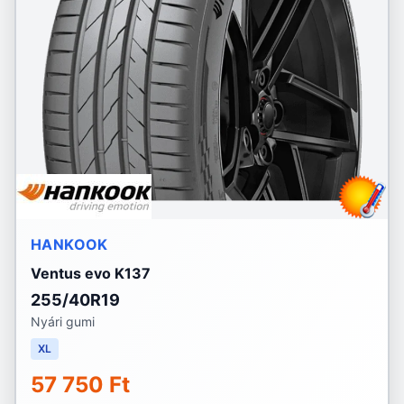
HANKOOK
Ventus evo K137
255/40R19
Nyári gumi
XL
57 750 Ft