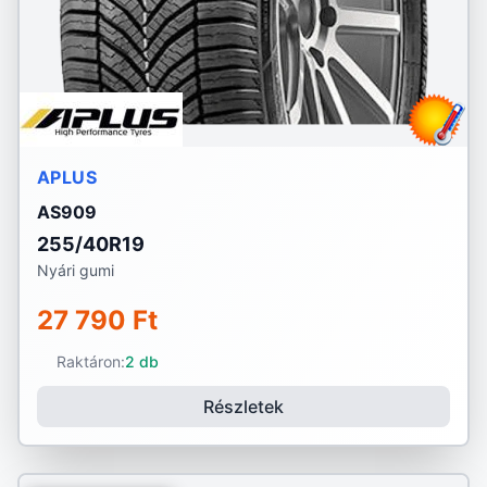
APLUS
AS909
255/40R19
Nyári gumi
27 790 Ft
Raktáron:
2 db
Részletek