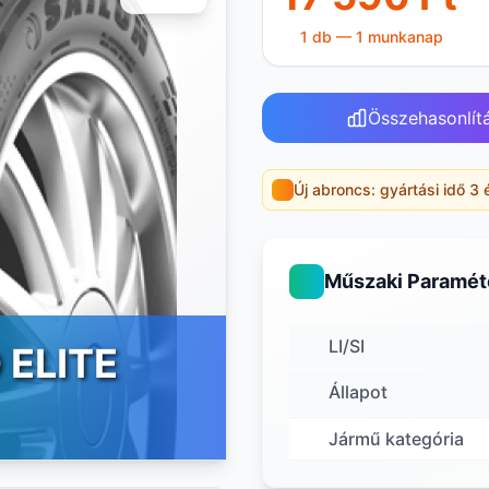
1 db — 1 munkanap
Összehasonlít
Új abroncs: gyártási idő 3 
Műszaki Paramét
LI/SI
 ELITE
Állapot
Jármű kategória