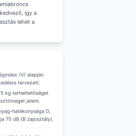
gumiabroncs
kedvező, így a
asztás lehet a
gindex (V) alapján
edésre tervezett.
75 kg terhelhetőséget
ssztömeget jelent.
nyag-hatékonysága D,
ja 70 dB (B zajosztály).