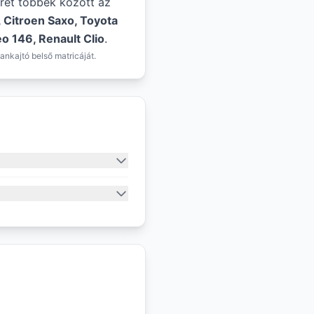
éret többek között az
, Citroen Saxo, Toyota
o 146, Renault Clio
.
ankajtó belső matricáját.