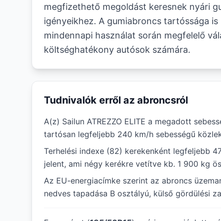
megfizethető megoldást keresnek nyári 
igényeikhez. A gumiabroncs tartóssága is 
mindennapi használat során megfelelő vál
költséghatékony autósok számára.
Tudnivalók erről az abroncsról
A(z) Sailun ATREZZO ELITE a megadott sebessé
tartósan legfeljebb 240 km/h sebességű közlek
Terhelési indexe (82) kerekenként legfeljebb 4
jelent, ami négy kerékre vetítve kb. 1 900 kg ö
Az EU-energiacímke szerint az abroncs üzema
nedves tapadása B osztályú, külső gördülési za