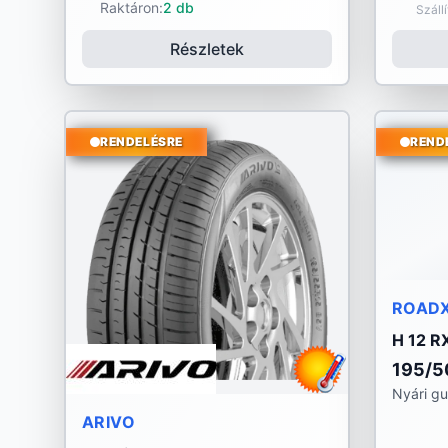
Raktáron:
2 db
Száll
Részletek
RENDELÉSRE
REND
ROAD
H 12 R
195/5
Nyári g
ARIVO