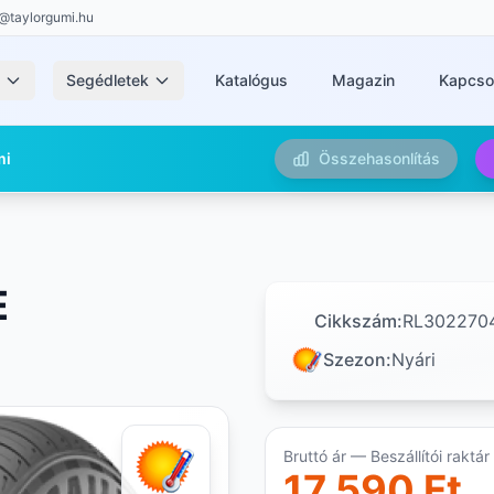
@taylorgumi.hu
k
Segédletek
Katalógus
Magazin
Kapcso
mi
Összehasonlítás
E
Cikkszám:
RL302270
Szezon:
Nyári
Bruttó ár — Beszállítói raktár
17 590 Ft