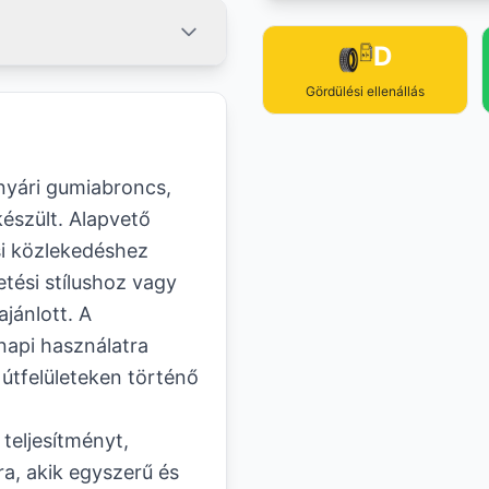
D
Gördülési ellenállás
nyári gumiabroncs,
észült. Alapvető
si közlekedéshez
tési stílushoz vagy
jánlott. A
napi használatra
 útfelületeken történő
teljesítményt,
a, akik egyszerű és