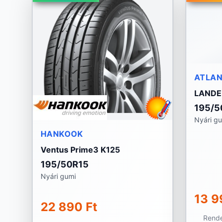
ATLA
LANDE
195/5
Nyári g
HANKOOK
Ventus Prime3 K125
195/50R15
Nyári gumi
13 9
22 890 Ft
Rende