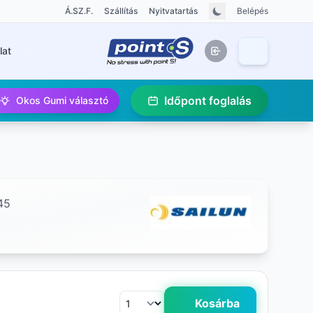
Á.SZ.F.
Szállítás
Nyitvatartás
Belépés
lat
Időpont foglalás
Okos Gumi választó
45
Kosárba