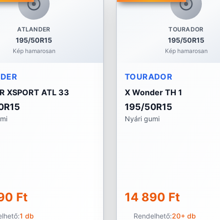
ATLANDER
TOURADOR
195/50R15
195/50R15
Kép hamarosan
Kép hamarosan
NDER
TOURADOR
R XSPORT ATL 33
X Wonder TH 1
0R15
195/50R15
umi
Nyári gumi
90 Ft
14 890 Ft
lhető:
1 db
Rendelhető:
20+ db