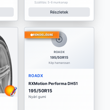
Szállítás: 5-6 munkanap
Részletek
RENDELÉSRE
ROADX
195/50R15
Kép hamarosan
ROADX
RXMotion Performa DH51
195/50R15
Nyári gumi