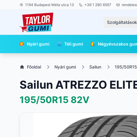
1194 Budapest Méta utca 13
+36 1 280 6567
rendeles
Szolgáltatáso
Nyári gumi
Téli gumi
Négyévszakos gu
Főoldal
Nyári gumi
Sailun
195/50R15
Sailun ATREZZO ELIT
195/50R15
82V