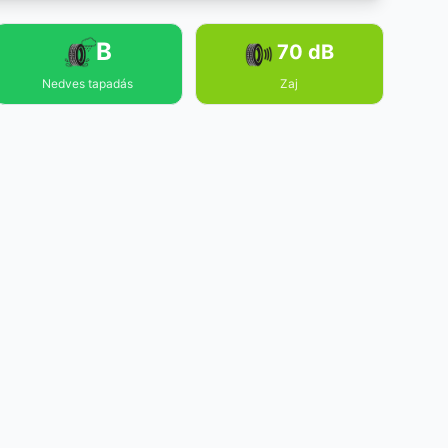
B
70 dB
Nedves tapadás
Zaj