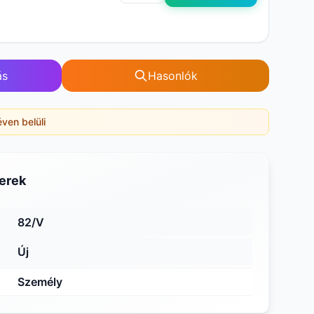
ás
Hasonlók
éven belüli
erek
82/V
Új
Személy