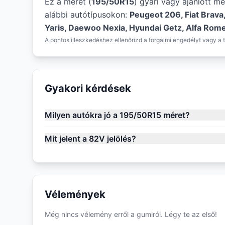
Ez a méret (
195/50R15
) gyári vagy ajánlott m
alábbi autótípusokon:
Peugeot 206, Fiat Brava
Yaris, Daewoo Nexia, Hyundai Getz, Alfa Rome
A pontos illeszkedéshez ellenőrizd a forgalmi engedélyt vagy a t
Gyakori kérdések
Milyen autókra jó a 195/50R15 méret?
Mit jelent a 82V jelölés?
Vélemények
Még nincs vélemény erről a gumiról. Légy te az első!