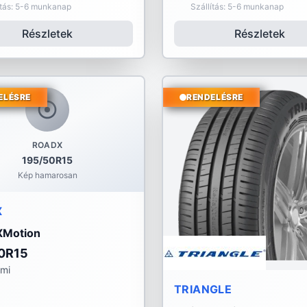
ítás: 5-6 munkanap
Szállítás: 5-6 munkanap
Részletek
Részletek
ELÉSRE
RENDELÉSRE
ROADX
195/50R15
Kép hamarosan
X
XMotion
0R15
umi
TRIANGLE