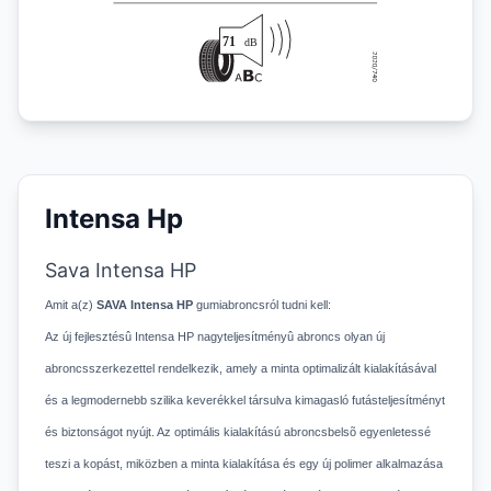
Intensa Hp
Sava Intensa HP
Amit a(z)
SAVA Intensa HP
gumiabroncsról tudni kell:
Az új fejlesztésû Intensa HP nagyteljesítményû abroncs olyan új
abroncsszerkezettel rendelkezik, amely a minta optimalizált kialakításával
és a legmodernebb szilika keverékkel társulva kimagasló futásteljesítményt
és biztonságot nyújt. Az optimális kialakítású abroncsbelsõ egyenletessé
teszi a kopást, miközben a minta kialakítása és egy új polimer alkalmazása