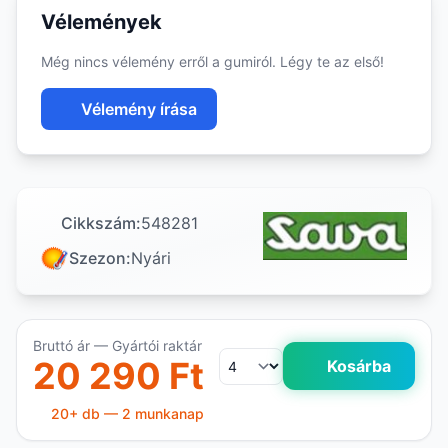
Vélemények
Még nincs vélemény erről a gumiról. Légy te az első!
Vélemény írása
Cikkszám:
548281
Szezon:
Nyári
Bruttó ár — Gyártói raktár
20 290 Ft
Kosárba
20+ db — 2 munkanap