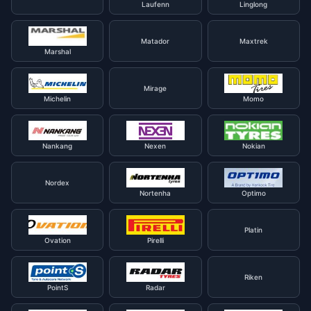
Laufenn
Linglong
Matador
Maxtrek
Marshal
Mirage
Michelin
Momo
Nankang
Nexen
Nokian
Nordex
Nortenha
Optimo
Platin
Ovation
Pirelli
Riken
PointS
Radar