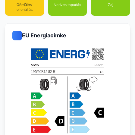
Gördülési
Nedves tapadás
Zaj
ellenállás
EU Energiacímke