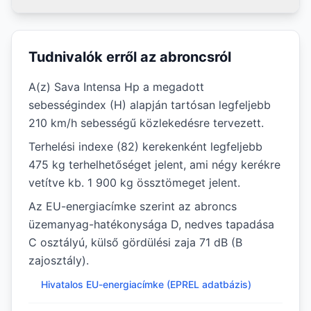
Tudnivalók erről az abroncsról
A(z) Sava Intensa Hp a megadott
sebességindex (H) alapján tartósan legfeljebb
210 km/h sebességű közlekedésre tervezett.
Terhelési indexe (82) kerekenként legfeljebb
475 kg terhelhetőséget jelent, ami négy kerékre
vetítve kb. 1 900 kg össztömeget jelent.
Az EU-energiacímke szerint az abroncs
üzemanyag-hatékonysága D, nedves tapadása
C osztályú, külső gördülési zaja 71 dB (B
zajosztály).
Hivatalos EU-energiacímke (EPREL adatbázis)