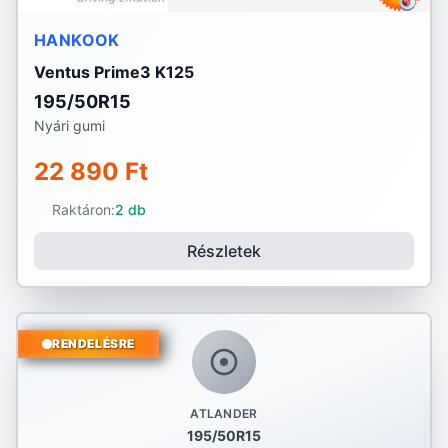
HANKOOK
Ventus Prime3 K125
195/50R15
Nyári gumi
22 890 Ft
Raktáron:
2 db
Részletek
RENDELÉSRE
ATLANDER
195/50R15