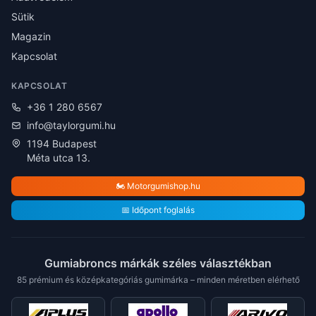
Sütik
Magazin
Kapcsolat
KAPCSOLAT
+36 1 280 6567
info@taylorgumi.hu
1194 Budapest
Méta utca 13.
🏍️ Motorgumishop.hu
📅 Időpont foglalás
Gumiabroncs márkák széles választékban
85 prémium és középkategóriás gumimárka – minden méretben elérhető