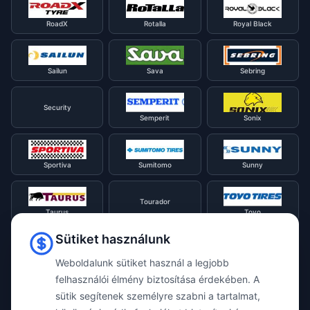
RoadX
Rotalla
Royal Black
Sailun
Sava
Sebring
Security
Semperit
Sonix
Sportiva
Sumitomo
Sunny
Tourador
Taurus
Toyo
Sütiket használunk
Tracmax
Tristar
Triangle
Weboldalunk sütiket használ a legjobb
felhasználói élmény biztosítása érdekében. A
sütik segítenek személyre szabni a tartalmat,
Viking
Voyager
Uniroyal