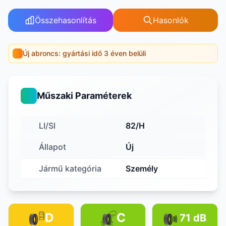
Összehasonlítás
Hasonlók
Új abroncs: gyártási idő 3 éven belüli
Műszaki Paraméterek
LI/SI
82/H
Állapot
Új
Jármű kategória
Személy
D
C
71 dB