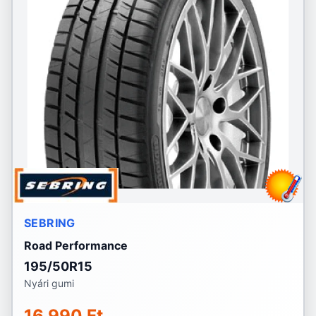
SEBRING
Road Performance
195/50R15
Nyári gumi
16 990 Ft