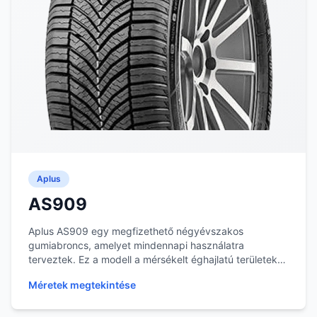
Aplus
AS909
Aplus AS909 egy megfizethető négyévszakos
gumiabroncs, amelyet mindennapi használatra
terveztek. Ez a modell a mérsékelt éghajlatú területeken
való kö...
Méretek megtekintése