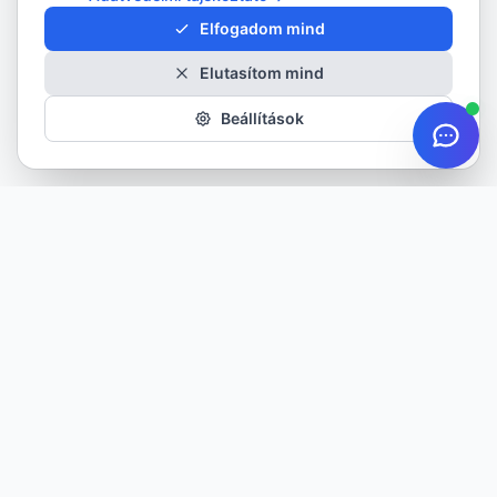
Elfogadom mind
Elutasítom mind
Beállítások
Minőségi gumiabroncsok minden évszakra. Több mint 20 éves
tapasztalattal szolgáljuk ügyfeleinket.