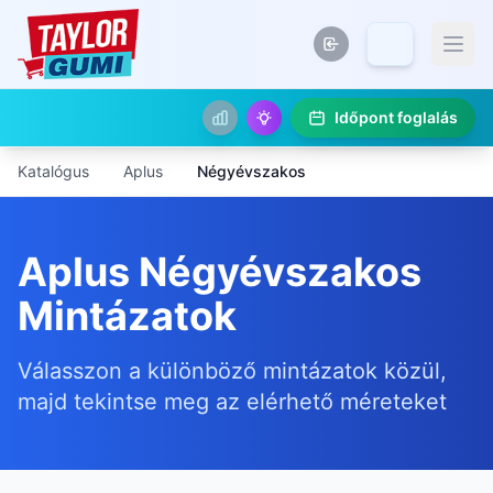
Időpont foglalás
Katalógus
Aplus
Négyévszakos
Aplus Négyévszakos
Mintázatok
Válasszon a különböző mintázatok közül,
majd tekintse meg az elérhető méreteket