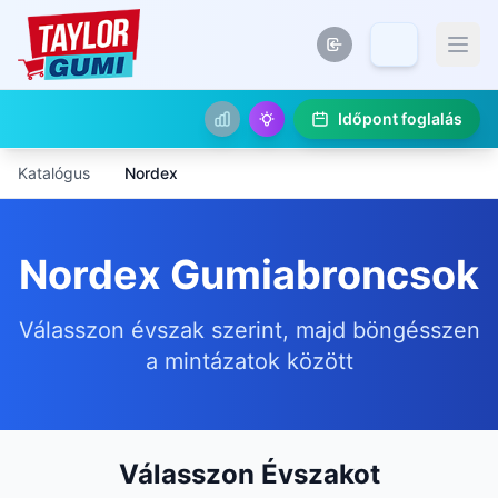
Időpont foglalás
Katalógus
Nordex
Nordex Gumiabroncsok
Válasszon évszak szerint, majd böngésszen
a mintázatok között
Válasszon Évszakot