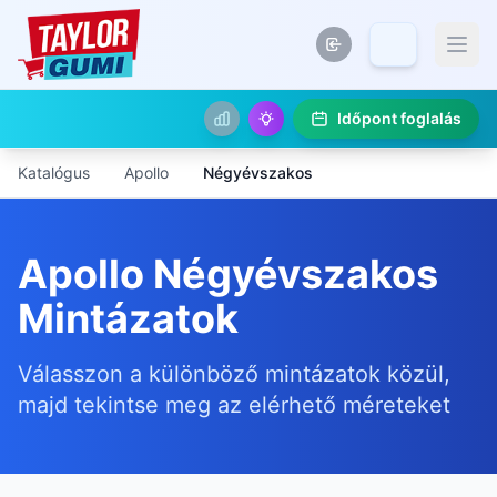
Időpont foglalás
Katalógus
Apollo
Négyévszakos
Apollo Négyévszakos
Mintázatok
Válasszon a különböző mintázatok közül,
majd tekintse meg az elérhető méreteket