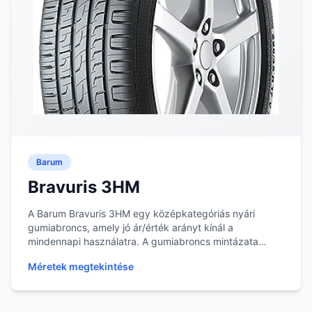
Barum
Bravuris 3HM
A Barum Bravuris 3HM egy középkategóriás nyári
gumiabroncs, amely jó ár/érték arányt kínál a
mindennapi használatra. A gumiabroncs mintázata
hozzájáru...
Méretek megtekintése