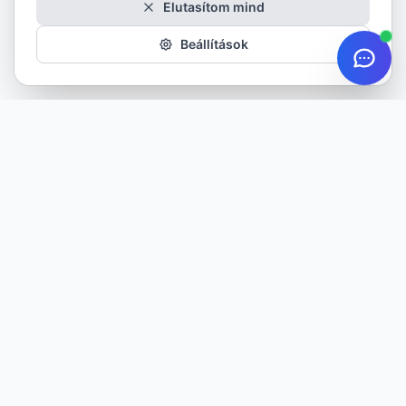
Elutasítom mind
Beállítások
Minőségi gumiabroncsok minden évszakra. Több mint 20 éves
tapasztalattal szolgáljuk ügyfeleinket.
TERMÉKEK