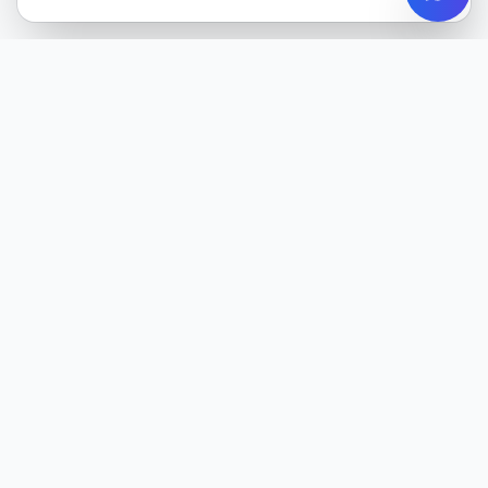
Minőségi gumiabroncsok minden évszakra. Több mint 20 éves
tapasztalattal szolgáljuk ügyfeleinket.
TERMÉKEK
Nyári gumik
Téli gumik
Négyévszakos gumik