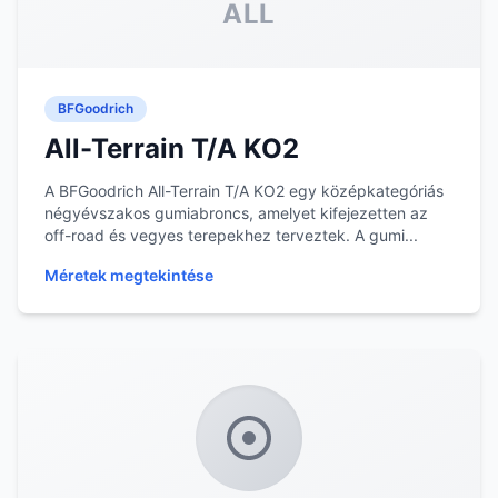
ALL
BFGoodrich
All-Terrain T/A KO2
A BFGoodrich All-Terrain T/A KO2 egy középkategóriás
négyévszakos gumiabroncs, amelyet kifejezetten az
off-road és vegyes terepekhez terveztek. A gumi...
Méretek megtekintése