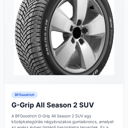
BFGoodrich
G-Grip All Season 2 SUV
A BFGoodrich G-Grip All Season 2 SUV egy
középkategóriás négyévszakos gumiabroncs, amelyet
az egész évben történő használatra terveztek. Ez a