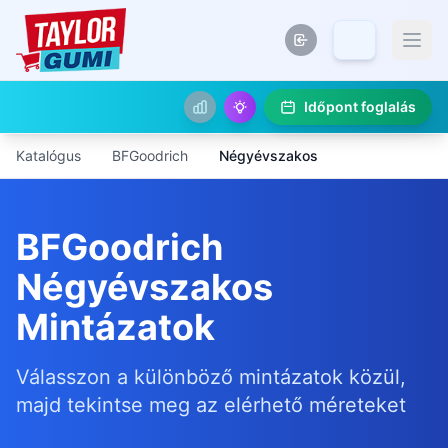
Időpont foglalás
Katalógus
BFGoodrich
Négyévszakos
BFGoodrich
Négyévszakos
Mintázatok
Válasszon a különböző mintázatok közül,
majd tekintse meg az elérhető méreteket