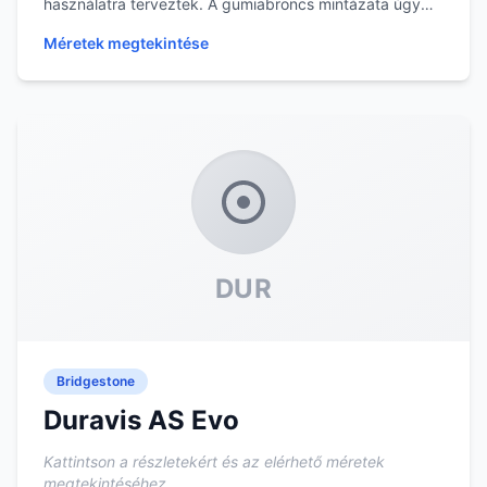
használatra terveztek. A gumiabroncs mintázata úgy
let...
Méretek megtekintése
DUR
Bridgestone
Duravis AS Evo
Kattintson a részletekért és az elérhető méretek
megtekintéséhez