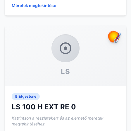
Méretek megtekintése
LS
Bridgestone
LS 100 H EXT RE 0
Kattintson a részletekért és az elérhető méretek
megtekintéséhez