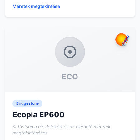
fogyaszt...
Méretek megtekintése
ECO
Bridgestone
Ecopia EP600
Kattintson a részletekért és az elérhető méretek
megtekintéséhez