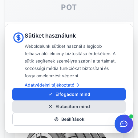
POT
Bridgestone
Sütiket használunk
Potenza S007
Weboldalunk sütiket használ a legjobb
felhasználói élmény biztosítása érdekében. A
A Bridgestone Potenza S007 egy prémium nyári
sütik segítenek személyre szabni a tartalmat,
gumiabroncs, amely a sportos vezetési élményre
közösségi média funkciókat biztosítani és
összpontosít. Az abroncs tervezése során kiemelt
figyelmet...
forgalomelemzést végezni.
Méretek megtekintése
Adatvédelmi tájékoztató
Elfogadom mind
Elutasítom mind
Beállítások