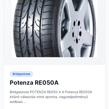
Bridgestone
Potenza RE050A
Bridgestone POTENZA RE050 A A Potenza RE050A
kitûnõ választás mind sportos, nagyteljesítményû
aut&oac...