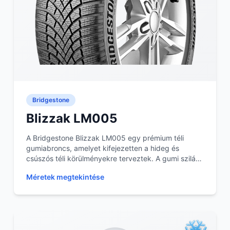
Bridgestone
Blizzak LM005
A Bridgestone Blizzak LM005 egy prémium téli
gumiabroncs, amelyet kifejezetten a hideg és
csúszós téli körülményekre terveztek. A gumi szilárd
tapadás...
Méretek megtekintése