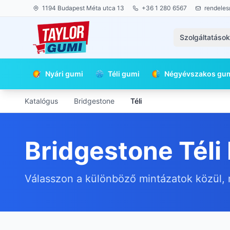
1194 Budapest Méta utca 13
+36 1 280 6567
rendeles
Szolgáltatáso
Nyári gumi
Téli gumi
Négyévszakos gu
Katalógus
Bridgestone
Téli
Bridgestone Téli
Válasszon a különböző mintázatok közül, 