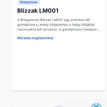
Bridgestone
Blizzak LM001
A Bridgestone Blizzak LM001 egy prémium téli
gumiabroncs, amely kifejezetten a hideg időjárási
viszonyokra lett tervezve. A gumiabroncs mintázata
és a...
Méretek megtekintése