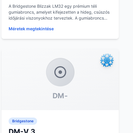
A Bridgestone Blizzak LM32 egy prémium téli
gumiabroncs, amelyet kifejezetten a hideg, csúszós
időjárási viszonyokhoz terveztek. A gumiabroncs
mintáza...
Méretek megtekintése
DM-
Bridgestone
DM-V 3