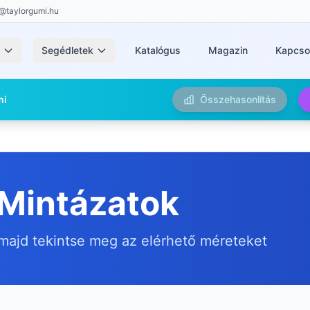
@taylorgumi.hu
k
Segédletek
Katalógus
Magazin
Kapcso
mi
Összehasonlítás
 Mintázatok
majd tekintse meg az elérhető méreteket