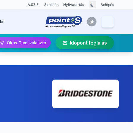
Á.SZ.F.
Szállítás
Nyitvatartás
Belépés
lat
Időpont foglalás
Okos Gumi választó