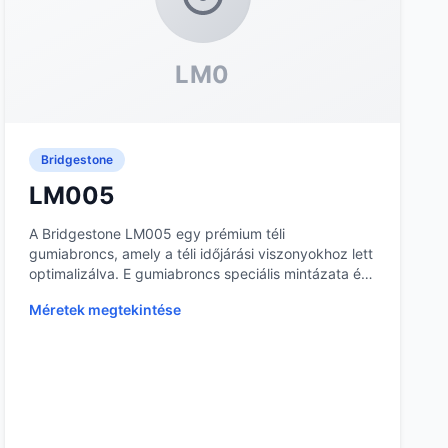
LM0
Bridgestone
LM005
A Bridgestone LM005 egy prémium téli
gumiabroncs, amely a téli időjárási viszonyokhoz lett
optimalizálva. E gumiabroncs speciális mintázata és
gumikev...
Méretek megtekintése