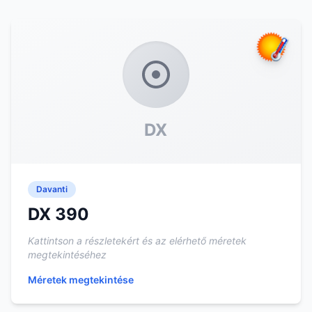
DX
Davanti
DX 390
Kattintson a részletekért és az elérhető méretek
megtekintéséhez
Méretek megtekintése