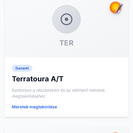
TER
Davanti
Terratoura A/T
Kattintson a részletekért és az elérhető méretek
megtekintéséhez
Méretek megtekintése