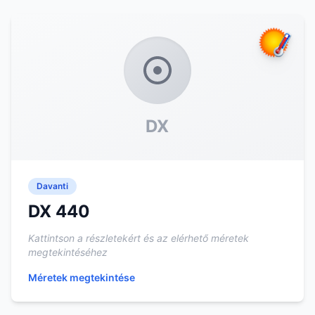
DX
Davanti
DX 440
Kattintson a részletekért és az elérhető méretek
megtekintéséhez
Méretek megtekintése