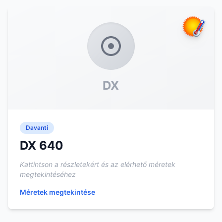
DX
Davanti
DX 640
Kattintson a részletekért és az elérhető méretek
megtekintéséhez
Méretek megtekintése