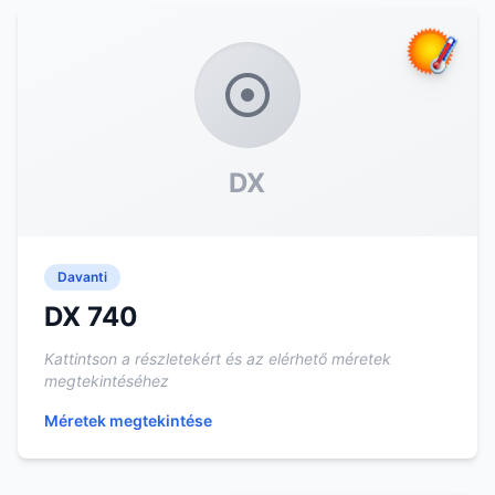
DX
Davanti
DX 740
Kattintson a részletekért és az elérhető méretek
megtekintéséhez
Méretek megtekintése