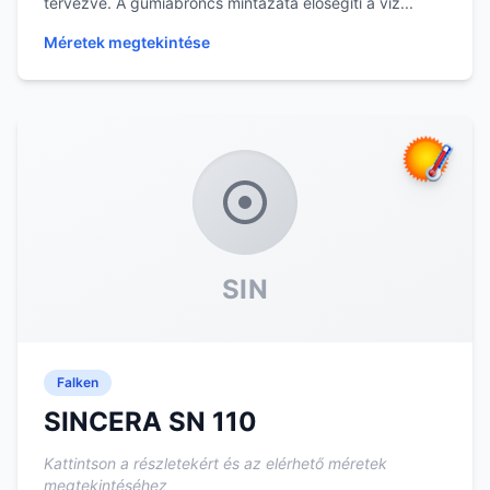
tervezve. A gumiabroncs mintázata elősegíti a víz...
Méretek megtekintése
SIN
Falken
SINCERA SN 110
Kattintson a részletekért és az elérhető méretek
megtekintéséhez