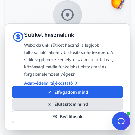
Sütiket használunk
ZE3
Weboldalunk sütiket használ a legjobb
felhasználói élmény biztosítása érdekében. A
sütik segítenek személyre szabni a tartalmat,
Falken
közösségi média funkciókat biztosítani és
ZE310EC
forgalomelemzést végezni.
Adatvédelmi tájékoztató
A Falken ZE310EC egy középkategóriás nyári
Elfogadom mind
gumiabroncs, amely a mindennapi használatra lett
tervezve. Az abroncs mintázata segíti a megfelelő
Elutasítom mind
vízelvez...
Méretek megtekintése
Beállítások