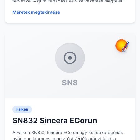
tervezve. A gumi tapadása és vízelvezetése megfelelő
teljes...
Méretek megtekintése
SN8
Falken
SN832 Sincera ECorun
A Falken SN832 Sincera ECorun egy középkategóriás
nyári gumiabroncs, amely jó ár/érték arányt kínál a