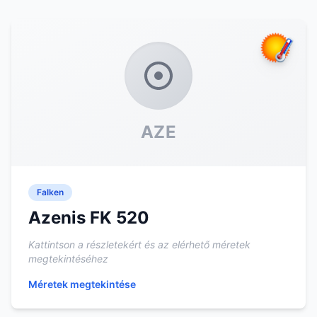
AZE
Falken
Azenis FK 520
Kattintson a részletekért és az elérhető méretek
megtekintéséhez
Méretek megtekintése